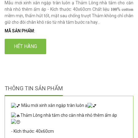
Mẫu mới xinh xắn ngập tràn luôn ạ Thảm Lông nhà tắm cho căn
nhà nhỏ thêm ấm áp - Kích thước: 40x60cm Chất liệu 𝟏𝟎𝟎% 𝐜𝐨𝐭𝐭𝐨𝐧
mềm mịn, thấm hút tốt, mặt sau chống trượt Thảm không chỉ chân
giữ cho đôi chân khô ráo từ nhà tắm bước ra hay...
MÃ SẢN PHẨM:
HẾT HÀNG
THÔNG TIN SẢN PHẨM
Mẫu mới xinh xắn ngập tràn luôn ạ
Thảm Lông nhà tắm cho căn nhà nhỏ thêm ấm áp
- Kích thước: 40x60cm