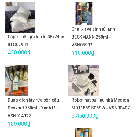
Chai xịt vệ sinh tủ lạnh
Cặp 2 ruột gối lụa tơ 48x74cm -
BECKMANN 250ml -
RTG02901
VSN05902
420.000₫
110.000₫
Dung dịch tẩy rửa bồn cầu
Robot hút bụi lau nhà Medion
Denkmit 750ml - Xanh lá -
MD11889 S05SW - VSN00407
3.450.000₫
VSN014022
109.000₫