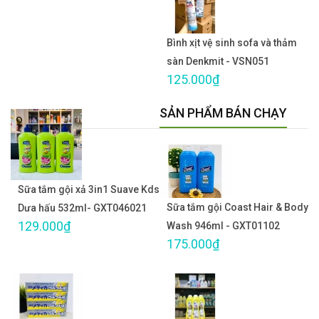
Bình xịt vệ sinh sofa và thảm
sàn Denkmit - VSN051
125.000₫
SẢN PHẨM BÁN CHẠY
Sữa tắm gội xả 3in1 Suave Kds
Sữa tắm gội Coast Hair & Body
Dưa hấu 532ml- GXT046021
129.000₫
Wash 946ml - GXT01102
175.000₫