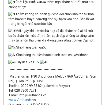
Chất liệu 𝟏𝟎𝟎% 𝐜𝐨𝐭𝐭𝐨𝐧 mềm mịn, thấm hút tốt, mặt sau
chống trượt
Thảm không chỉ chân giữ cho đôi chân khô ráo từ nhà
tắm bước ra hay từ đường phố bụi bặm vào nhà. Còn là vật
trang trí ngôi nhà cực độc đáo.
Mỗi ngày khi trở về nhà hay có dịp thăm nhà ai đó mà
bước chân lên một tấm thảm sạch đẹp chúng ta cũng cảm
thấy tâm hồn thư giãn khi không gian sống trở nên đẹp hơn.
Ship hàng toàn quốc
Giao hàng thu tiền hoặc thanh toán chuyển khoản
Tuyển sỉ và CTV
-----------------------------------------------
Viethands.vn : H30 Shophouse Melody, 869 Âu Cơ, Tân Sơn
Nhì, Q. Tân Phú Tp.HCM
Hotline: 0909.99.35.82 (zalo/viber/skype)
Tel: 028.7300 7271
Email: info@viethands.vn
www.Viethands.vn
Opening time:
8:OO-19: OO