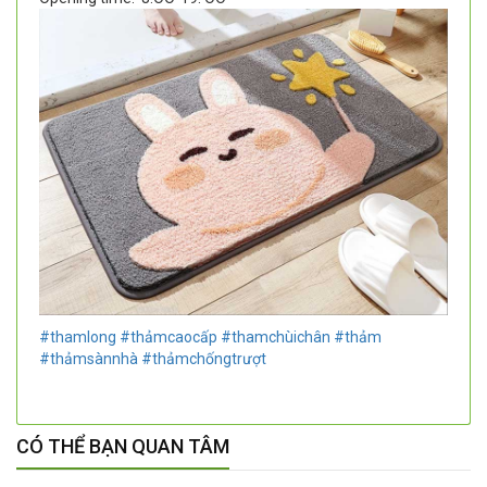
#thamlong
#thảmcaocấp
#thamchùichân
#thảm
#thảmsànnhà
#thảmchốngtrượt
CÓ THỂ BẠN QUAN TÂM