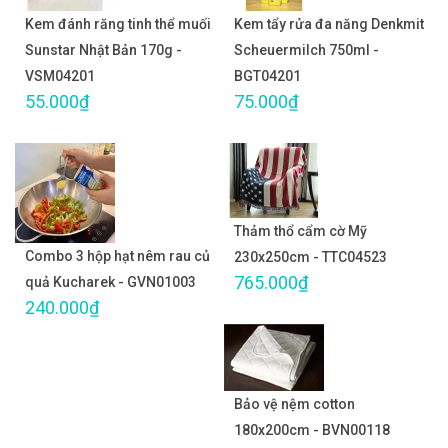
Kem đánh răng tinh thể muối
Kem tẩy rửa đa năng Denkmit
Sunstar Nhật Bản 170g -
Scheuermilch 750ml -
VSM04201
BGT04201
55.000₫
75.000₫
Thảm thổ cẩm cờ Mỹ
Combo 3 hộp hạt nêm rau củ
230x250cm - TTC04523
765.000₫
quả Kucharek - GVN01003
240.000₫
Bảo vệ nệm cotton
180x200cm - BVN00118