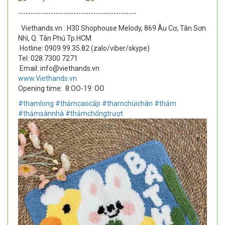
-----------------------------------------------
Viethands.vn : H30 Shophouse Melody, 869 Âu Cơ, Tân Sơn
Nhì, Q. Tân Phú Tp.HCM
Hotline: 0909.99.35.82 (zalo/viber/skype)
Tel: 028.7300 7271
Email: info@viethands.vn
www.Viethands.vn
Opening time:
8:OO-19: OO
#thamlong
#thảmcaocấp
#thamchùichân
#thảm
#thảmsànnhà
#thảmchốngtrượt