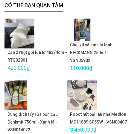
CÓ THỂ BẠN QUAN TÂM
Chai xịt vệ sinh tủ lạnh
Cặp 2 ruột gối lụa tơ 48x74cm -
BECKMANN 250ml -
RTG02901
VSN05902
420.000₫
110.000₫
Dung dịch tẩy rửa bồn cầu
Robot hút bụi lau nhà Medion
Denkmit 750ml - Xanh lá -
MD11889 S05SW - VSN00407
3.450.000₫
VSN014022