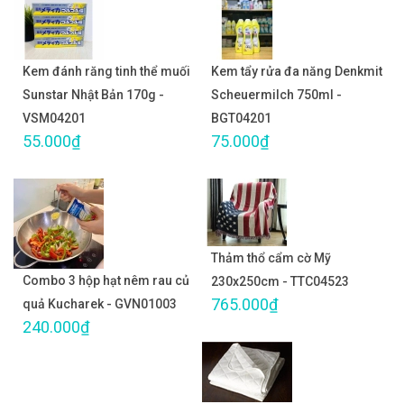
Kem đánh răng tinh thể muối
Kem tẩy rửa đa năng Denkmit
Sunstar Nhật Bản 170g -
Scheuermilch 750ml -
VSM04201
BGT04201
55.000₫
75.000₫
Thảm thổ cẩm cờ Mỹ
Combo 3 hộp hạt nêm rau củ
230x250cm - TTC04523
765.000₫
quả Kucharek - GVN01003
240.000₫