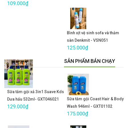
109.000₫
Bình xịt vệ sinh sofa và thảm
sàn Denkmit - VSN051
125.000₫
SẢN PHẨM BÁN CHẠY
Sữa tắm gội xả 3in1 Suave Kds
Sữa tắm gội Coast Hair & Body
Dưa hấu 532ml- GXT046021
129.000₫
Wash 946ml - GXT01102
175.000₫