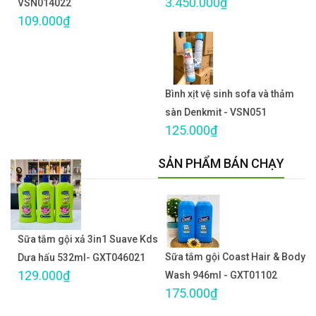
3.450.000₫
VSN014022
109.000₫
Bình xịt vệ sinh sofa và thảm
sàn Denkmit - VSN051
125.000₫
SẢN PHẨM BÁN CHẠY
Sữa tắm gội xả 3in1 Suave Kds
Sữa tắm gội Coast Hair & Body
Dưa hấu 532ml- GXT046021
129.000₫
Wash 946ml - GXT01102
175.000₫