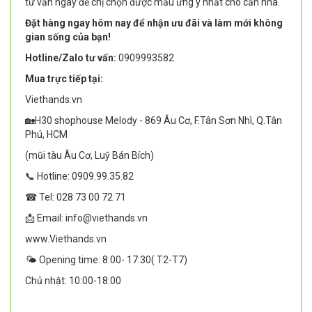
tư vấn ngay để chị chọn được mẫu ưng ý nhất cho căn nhà.
Đặt hàng ngay hôm nay để nhận ưu đãi và làm mới không
gian sống của bạn!
Hotline/Zalo tư vấn:
0909993582
Mua trực tiếp tại:
Viethands.vn
🏡H30 shophouse Melody - 869 Âu Cơ, F.Tân Sơn Nhì, Q.Tân
Phú, HCM
(mũi tàu Âu Cơ, Luỹ Bán Bích)
📞 Hotline: 0909.99.35.82
☎ Tel: 028 73 00 72 71
📩 Email: info@viethands.vn
www.Viethands.vn
🌤️ Opening time: 8:00- 17:30( T2-T7)
Chủ nhật: 10:00-18:00