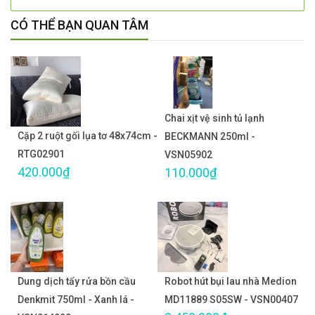
CÓ THỂ BẠN QUAN TÂM
Chai xịt vệ sinh tủ lạnh
Cặp 2 ruột gối lụa tơ 48x74cm -
BECKMANN 250ml -
RTG02901
VSN05902
420.000₫
110.000₫
Dung dịch tẩy rửa bồn cầu
Robot hút bụi lau nhà Medion
Denkmit 750ml - Xanh lá -
MD11889 S05SW - VSN00407