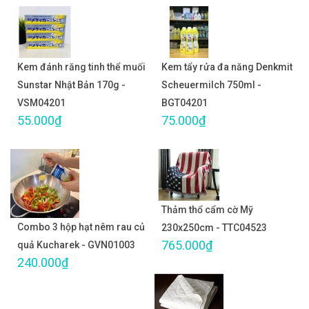
Kem đánh răng tinh thể muối
Kem tẩy rửa đa năng Denkmit
Sunstar Nhật Bản 170g -
Scheuermilch 750ml -
VSM04201
BGT04201
55.000₫
75.000₫
Thảm thổ cẩm cờ Mỹ
Combo 3 hộp hạt nêm rau củ
230x250cm - TTC04523
765.000₫
quả Kucharek - GVN01003
240.000₫