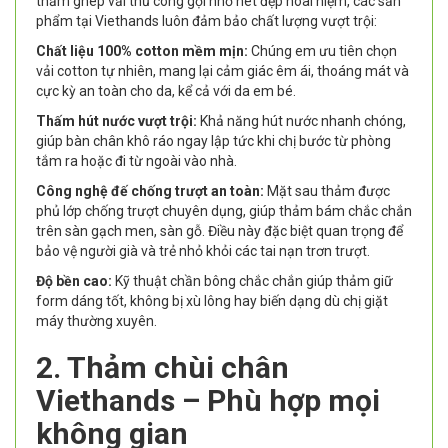
thảm ghép vải thủ công gợi nhớ nét đẹp hoài niệm, các sản
phẩm tại Viethands luôn đảm bảo chất lượng vượt trội:
Chất liệu 100% cotton mềm mịn:
Chúng em ưu tiên chọn
vải cotton tự nhiên, mang lại cảm giác êm ái, thoáng mát và
cực kỳ an toàn cho da, kể cả với da em bé.
Thấm hút nước vượt trội:
Khả năng hút nước nhanh chóng,
giúp bàn chân khô ráo ngay lập tức khi chị bước từ phòng
tắm ra hoặc đi từ ngoài vào nhà.
Công nghệ đế chống trượt an toàn:
Mặt sau thảm được
phủ lớp chống trượt chuyên dụng, giúp thảm bám chắc chắn
trên sàn gạch men, sàn gỗ. Điều này đặc biệt quan trọng để
bảo vệ người già và trẻ nhỏ khỏi các tai nạn trơn trượt.
Độ bền cao:
Kỹ thuật chần bông chắc chắn giúp thảm giữ
form dáng tốt, không bị xù lông hay biến dạng dù chị giặt
máy thường xuyên.
2. Thảm chùi chân
Viethands – Phù hợp mọi
không gian