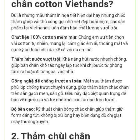
chân cotton Viethands?
Dù là những mẫu thảm in họa tiết hiện đại hay những chiếc
thảm ghép vải thủ công gợi nhớ nét đẹp hoài niệm, các sản
phẩm tại Viethands luôn đảm bảo chất lượng vượt trội:
Chất liệu 100% cotton mềm mịn:
Chúng em ưu tiên chọn
vải cotton tự nhiên, mang lại cảm giác êm ái, thoáng mát và
cực kỳ an toàn cho da, kể cả với da em bé.
Thấm hút nước vượt trội:
Khả năng hút nước nhanh chóng,
giúp bàn chân khô ráo ngay lập tức khi chị bước từ phòng
tắm ra hoặc đi từ ngoài vào nhà.
Công nghệ đế chống trượt an toàn:
Mặt sau thảm được
phủ lớp chống trượt chuyên dụng, giúp thảm bám chắc chắn
trên sàn gạch men, sàn gỗ. Điều này đặc biệt quan trọng để
bảo vệ người già và trẻ nhỏ khỏi các tai nạn trơn trượt.
Độ bền cao:
Kỹ thuật chần bông chắc chắn giúp thảm giữ
form dáng tốt, không bị xù lông hay biến dạng dù chị giặt
máy thường xuyên.
2. Thảm chùi chân