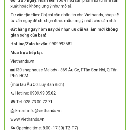
Đổi trả 7 ngày:
Hoàn tiền 100% nếu sản phẩm lỗi từ nhà sản
xuất hoặc không ưng ý như mô tả.
Tư vấn tận tâm:
Chị chỉ cần nhắn tin cho Viethands, shop sẽ
tư vấn ngay để chị chọn được mẫu ưng ý nhất cho căn nhà.
Đặt hàng ngay hôm nay để nhận ưu đãi và làm mới không
gian sống của bạn!
Hotline/Zalo tư vấn:
0909993582
Mua trực tiếp tại:
Viethands.vn
🏡H30 shophouse Melody - 869 Âu Cơ, F.Tân Sơn Nhì, Q.Tân
Phú, HCM
(mũi tàu Âu Cơ, Luỹ Bán Bích)
📞 Hotline: 0909.99.35.82
☎ Tel: 028 73 00 72 71
📩 Email: info@viethands.vn
www.Viethands.vn
🌤️ Opening time: 8:00- 17:30( T2-T7)