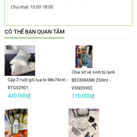
Chủ nhật: 10:00-18:00
CÓ THỂ BẠN QUAN TÂM
Chai xịt vệ sinh tủ lạnh
Cặp 2 ruột gối lụa tơ 48x74cm -
BECKMANN 250ml -
RTG02901
VSN05902
420.000₫
110.000₫