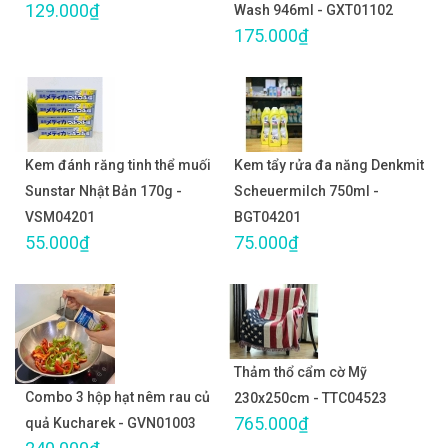
129.000₫
Wash 946ml - GXT01102
175.000₫
Kem đánh răng tinh thể muối
Kem tẩy rửa đa năng Denkmit
Sunstar Nhật Bản 170g -
Scheuermilch 750ml -
VSM04201
BGT04201
55.000₫
75.000₫
Thảm thổ cẩm cờ Mỹ
Combo 3 hộp hạt nêm rau củ
230x250cm - TTC04523
765.000₫
quả Kucharek - GVN01003