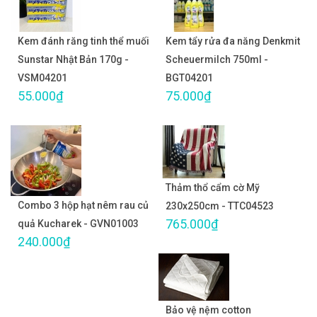
Kem đánh răng tinh thể muối
Kem tẩy rửa đa năng Denkmit
Sunstar Nhật Bản 170g -
Scheuermilch 750ml -
VSM04201
BGT04201
55.000₫
75.000₫
Thảm thổ cẩm cờ Mỹ
Combo 3 hộp hạt nêm rau củ
230x250cm - TTC04523
765.000₫
quả Kucharek - GVN01003
240.000₫
Bảo vệ nệm cotton