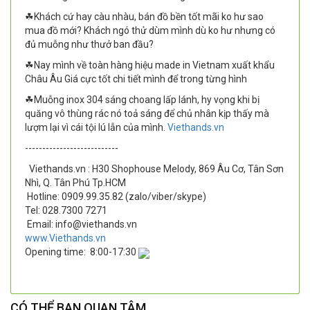
☘Khách cứ hay càu nhàu, bán đồ bền tốt mãi ko hư sao
mua đồ mới? Khách ngó thử dùm mình dù ko hư nhưng có
đủ muỗng như thưở ban đầu?
☘Nay mình về toàn hàng hiệu made in Vietnam xuất khẩu
Châu Âu Giá cực tốt chi tiết mình để trong từng hình
☘Muỗng inox 304 sáng choang lấp lánh, hy vọng khi bị
quăng vô thùng rác nó toả sáng để chủ nhân kịp thấy mà
lượm lại vì cái tội lú lẫn của mình.
Viethands.vn
---------------------------
Viethands.vn : H30 Shophouse Melody, 869 Âu Cơ, Tân Sơn
Nhì, Q. Tân Phú Tp.HCM
Hotline: 0909.99.35.82 (zalo/viber/skype)
Tel: 028.7300 7271
Email: info@viethands.vn
www.Viethands.vn
Opening time:
8:00-17:30
CÓ THỂ BẠN QUAN TÂM