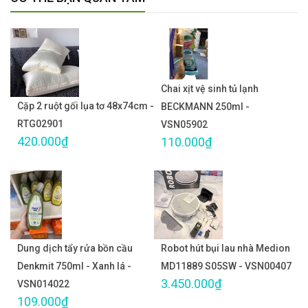
Chai xịt vệ sinh tủ lạnh
Cặp 2 ruột gối lụa tơ 48x74cm -
BECKMANN 250ml -
RTG02901
VSN05902
420.000₫
110.000₫
Dung dịch tẩy rửa bồn cầu
Robot hút bụi lau nhà Medion
Denkmit 750ml - Xanh lá -
MD11889 S05SW - VSN00407
3.450.000₫
VSN014022
109.000₫