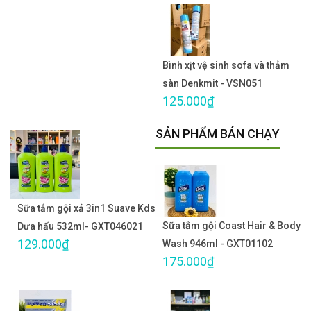
Bình xịt vệ sinh sofa và thảm
sàn Denkmit - VSN051
125.000₫
SẢN PHẨM BÁN CHẠY
Sữa tắm gội xả 3in1 Suave Kds
Sữa tắm gội Coast Hair & Body
Dưa hấu 532ml- GXT046021
129.000₫
Wash 946ml - GXT01102
175.000₫