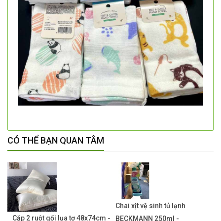
CÓ THỂ BẠN QUAN TÂM
Chai xịt vệ sinh tủ lạnh
Cặp 2 ruột gối lụa tơ 48x74cm -
BECKMANN 250ml -