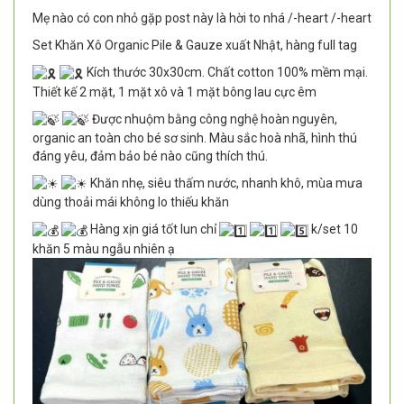
Mẹ nào có con nhỏ gặp post này là hời to nhá /-heart /-heart
Set Khăn Xô Organic Pile & Gauze xuất Nhật, hàng full tag
Kích thước 30x30cm. Chất cotton 100% mềm mại.
Thiết kế 2 mặt, 1 mặt xô và 1 mặt bông lau cực êm
Được nhuộm bằng công nghệ hoàn nguyên,
organic an toàn cho bé sơ sinh. Màu sắc hoà nhã, hình thú
đáng yêu, đảm bảo bé nào cũng thích thú.
Khăn nhẹ, siêu thấm nước, nhanh khô, mùa mưa
dùng thoải mái không lo thiếu khăn
Hàng xịn giá tốt lun chỉ
k/set 10
khăn 5 màu ngẫu nhiên ạ