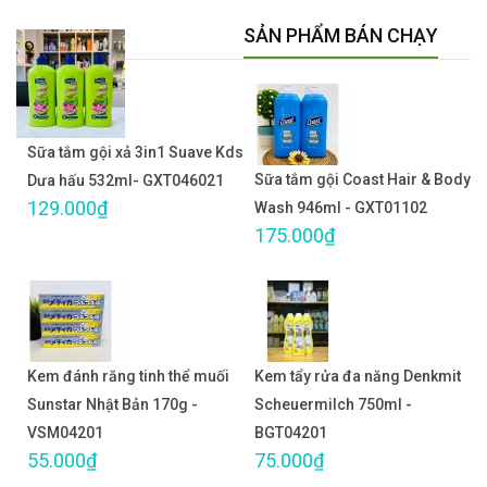
SẢN PHẨM BÁN CHẠY
Sữa tắm gội xả 3in1 Suave Kds
Sữa tắm gội Coast Hair & Body
Dưa hấu 532ml- GXT046021
129.000₫
Wash 946ml - GXT01102
175.000₫
Kem đánh răng tinh thể muối
Kem tẩy rửa đa năng Denkmit
Sunstar Nhật Bản 170g -
Scheuermilch 750ml -
VSM04201
BGT04201
55.000₫
75.000₫