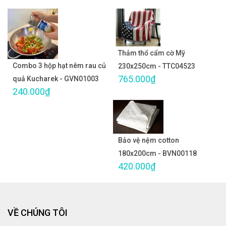
Thảm thổ cẩm cờ Mỹ
Combo 3 hộp hạt nêm rau củ
230x250cm - TTC04523
765.000₫
quả Kucharek - GVN01003
240.000₫
Bảo vệ nệm cotton
180x200cm - BVN00118
420.000₫
VỀ CHÚNG TÔI