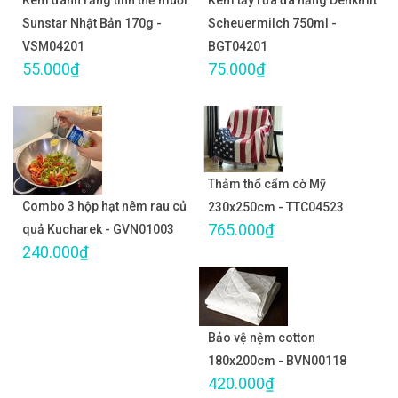
Kem đánh răng tinh thể muối
Kem tẩy rửa đa năng Denkmit
Sunstar Nhật Bản 170g -
Scheuermilch 750ml -
VSM04201
BGT04201
55.000₫
75.000₫
Thảm thổ cẩm cờ Mỹ
Combo 3 hộp hạt nêm rau củ
230x250cm - TTC04523
765.000₫
quả Kucharek - GVN01003
240.000₫
Bảo vệ nệm cotton
180x200cm - BVN00118
420.000₫