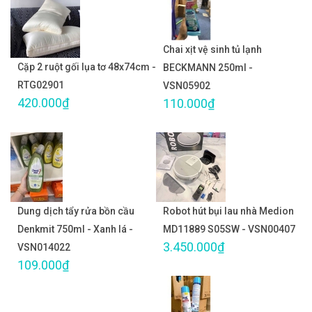
Chai xịt vệ sinh tủ lạnh
Cặp 2 ruột gối lụa tơ 48x74cm -
BECKMANN 250ml -
RTG02901
VSN05902
420.000₫
110.000₫
Dung dịch tẩy rửa bồn cầu
Robot hút bụi lau nhà Medion
Denkmit 750ml - Xanh lá -
MD11889 S05SW - VSN00407
3.450.000₫
VSN014022
109.000₫