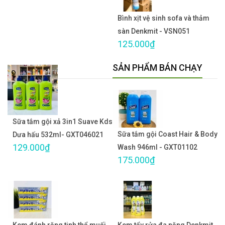
Bình xịt vệ sinh sofa và thảm
sàn Denkmit - VSN051
125.000₫
SẢN PHẨM BÁN CHẠY
Sữa tắm gội xả 3in1 Suave Kds
Sữa tắm gội Coast Hair & Body
Dưa hấu 532ml- GXT046021
129.000₫
Wash 946ml - GXT01102
175.000₫