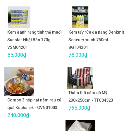
Kem đánh răng tinh thể muối
Kem tẩy rửa đa năng Denkmit
Sunstar Nhật Bản 170g -
Scheuermilch 750ml -
VSM04201
BGT04201
55.000₫
75.000₫
Thảm thổ cẩm cờ Mỹ
Combo 3 hộp hạt nêm rau củ
230x250cm - TTC04523
765.000₫
quả Kucharek - GVN01003
240.000₫