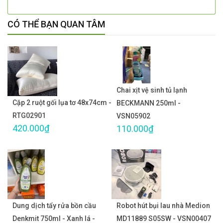
CÓ THỂ BẠN QUAN TÂM
Chai xịt vệ sinh tủ lạnh
Cặp 2 ruột gối lụa tơ 48x74cm -
BECKMANN 250ml -
RTG02901
VSN05902
420.000₫
110.000₫
Dung dịch tẩy rửa bồn cầu
Robot hút bụi lau nhà Medion
Denkmit 750ml - Xanh lá -
MD11889 S05SW - VSN00407