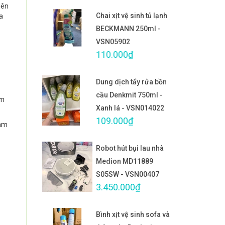
iên
Chai xịt vệ sinh tủ lạnh
a
BECKMANN 250ml -
VSN05902
110.000₫
Dung dịch tẩy rửa bồn
cầu Denkmit 750ml -
ảm
Xanh lá - VSN014022
109.000₫
làm
Robot hút bụi lau nhà
Medion MD11889
S05SW - VSN00407
3.450.000₫
Bình xịt vệ sinh sofa và