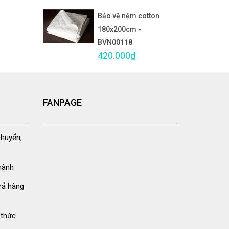
Bảo vệ nệm cotton
180x200cm -
BVN00118
420.000₫
FANPAGE
chuyển,
hành
rả hàng
 thức