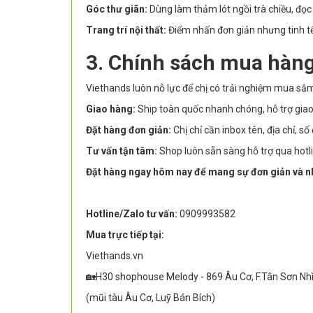
Góc thư giãn:
Dùng làm thảm lót ngồi trà chiều, đọ
Trang trí nội thất:
Điểm nhấn đơn giản nhưng tinh tế
3. Chính sách mua hàng
Viethands luôn nỗ lực để chị có trải nghiệm mua sắ
Giao hàng:
Ship toàn quốc nhanh chóng, hỗ trợ giao
Đặt hàng đơn giản:
Chị chỉ cần inbox tên, địa chỉ, 
Tư vấn tận tâm:
Shop luôn sẵn sàng hỗ trợ qua hotl
Đặt hàng ngay hôm nay để mang sự đơn giản và n
Hotline/Zalo tư vấn:
0909993582
Mua trực tiếp tại:
Viethands.vn
🏡H30 shophouse Melody - 869 Âu Cơ, F.Tân Sơn Nh
(mũi tàu Âu Cơ, Luỹ Bán Bích)