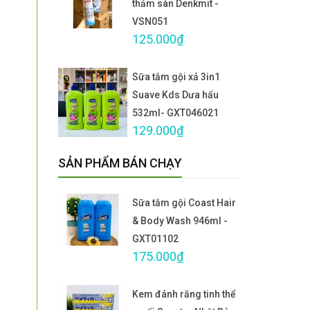
thảm sàn Denkmit -
VSN051
125.000₫
Sữa tắm gội xả 3in1
Suave Kds Dưa hấu
532ml- GXT046021
129.000₫
SẢN PHẨM BÁN CHẠY
Sữa tắm gội Coast Hair
& Body Wash 946ml -
GXT01102
175.000₫
Kem đánh răng tinh thể