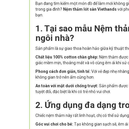
Bạn đang tìm kiếm một món đồ để làm mới không gian
trong gia đình?
Nệm thảm lót sàn Viethands
với ph
bạn.
1. Tại sao mẫu Nệm thả
ngôi nhà?
Sản phẩm là sự giao thoa hoàn hảo giữa kỹ thuật th
Chất liệu 100% cotton chần ghép:
Nệm thảm được là
giác mềm mịn, thoáng mát và vô cùng êm ái khi sử 
Phong cách đơn giản, tinh tế:
Với vẻ đẹp nhẹ nhàng
không gian trở nên ấm cúng hơn.
An toàn với mặt dưới chống trượt:
Sản phẩm được tr
tuyệt đối, đặc biệt là khi có trẻ nhỏ vui chơi.
2. Ứng dụng đa dạng tr
Chiếc nệm thảm này rất linh hoạt, chị có thể sử dụn
Góc vui chơi cho bé:
Tạo không gian sạch sẽ, êm ái 