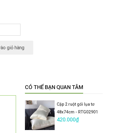
ào giỏ hàng
CÓ THỂ BẠN QUAN TÂM
Cặp 2 ruột gối lụa tơ
48x74cm - RTG02901
420.000₫