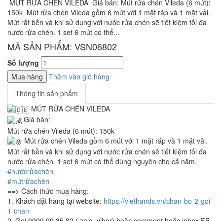
MÚT RỬA CHÉN VILEDA Giá bán: Mút rửa chén Vileda (6 mút):
150k Mút rửa chén Vileda gồm 6 mút với 1 mặt ráp và 1 mặt vải.
Mút rất bền và khi sử dụng với nước rửa chén sẽ tiết kiệm tối đa
nước rửa chén. 1 set 6 mút có thể...
MÃ SẢN PHẨM: VSN06802
Số lượng
Mua hàng
Thêm vào giỏ hàng
Thông tin sản phẩm
MÚT RỬA CHÉN VILEDA
Giá bán:
Mút rửa chén Vileda (6 mút): 150k
Mút rửa chén Vileda gồm 6 mút với 1 mặt ráp và 1 mặt vải.
Mút rất bền và khi sử dụng với nước rửa chén sẽ tiết kiệm tối đa
nước rửa chén. 1 set 6 mút có thể dùng nguyên cho cả năm.
#nướcrửachén
#mútrửachén
==> Cách thức mua hàng:
1. Khách đặt hàng tại website:
https://viethands.vn/chan-bo-2-goi-
1-chan
2. Gọi 0909.99.35.82 ( zalo, viber) hoặc comment hoặc inbox FB