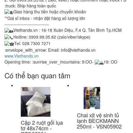
:truck: Ship hàng toàn quốc
Giao hàng thu tiền hoặc chuyển khoản
**Giá sỉ inbox - nhận đặt hàng số lượng lớn
------------------------------
Viethands.vn : 16-18 Xuân Diệu, F.4 Q. Tân Bình Tp.HCM
Hotline: 0909.99.35.82 (zalo/viber/skype)
Tel: 028.7300 7271
:envelope_with_arrow: Email: info@viethands.vn
www.Viethands.vn
Opening time: :sunrise_over_mountains: 9:OO-
19: OO
Có thể bạn quan tâm
Chai xịt vệ sinh tủ
lạnh BECKMANN
Cặp 2 ruột gối lụa
250ml - VSN05902
tơ 48x74cm -