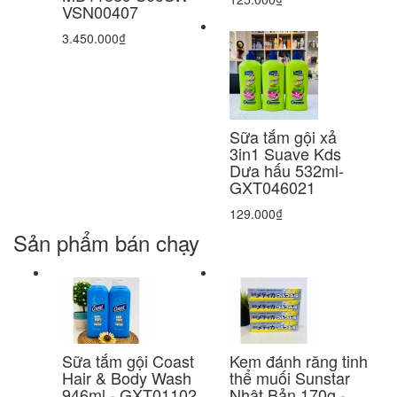
VSN00407
3.450.000₫
Sữa tắm gội xả
3in1 Suave Kds
Dưa hấu 532ml-
GXT046021
129.000₫
Sản phẩm bán chạy
Sữa tắm gội Coast
Kem đánh răng tinh
Hair & Body Wash
thể muối Sunstar
946ml - GXT01102
Nhật Bản 170g -