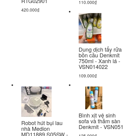
RTG02901
110.000₫
420.000₫
Dung dịch tẩy rửa
bồn cầu Denkmit
750ml - Xanh lá -
VSN014022
109.000₫
Bình xịt vệ sinh
sofa và thảm sàn
Robot hút bụi lau
Denkmit - VSN051
nhà Medion
MD11889 S05SW -
125.000₫