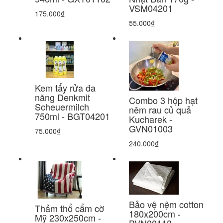
VSM04201
175.000₫
55.000₫
Kem tẩy rửa đa
năng Denkmit
Combo 3 hộp hạt
Scheuermilch
nêm rau củ quả
750ml - BGT04201
Kucharek -
GVN01003
75.000₫
240.000₫
Bảo vệ nệm cotton
Thảm thổ cẩm cờ
180x200cm -
Mỹ 230x250cm -
BVN00118