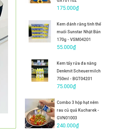
GXT01102
175.000₫
Kem đánh răng tinh thể
muối Sunstar Nhật Bản
170g - VSM04201
55.000₫
Kem tẩy rửa đa năng
Denkmit Scheuermilch
750ml - BGT04201
75.000₫
Combo 3 hộp hạt nêm
rau củ quả Kucharek -
GVN01003
240.000₫