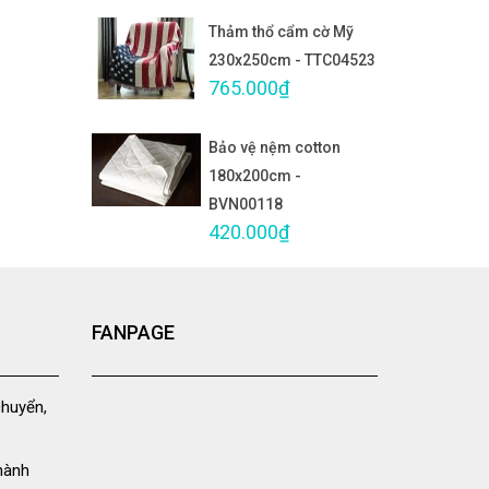
Thảm thổ cẩm cờ Mỹ
230x250cm - TTC04523
765.000₫
Bảo vệ nệm cotton
180x200cm -
BVN00118
420.000₫
FANPAGE
chuyển,
hành