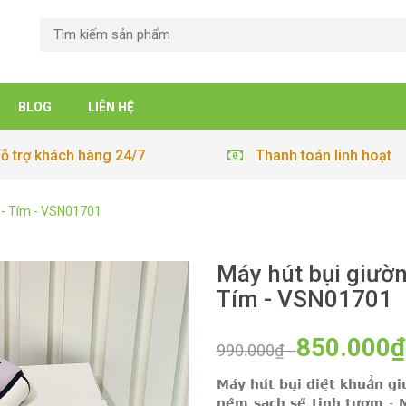
BLOG
LIÊN HỆ
ỗ trợ khách hàng 24/7
Thanh toán linh hoạt
 - Tím - VSN01701
Máy hút bụi giườ
Tím - VSN01701
850.000₫
990.000₫
-
𝗠𝗮́𝘆 𝗵𝘂́𝘁 𝗯𝘂̣𝗶 𝗱𝗶𝗲̣̂𝘁 𝗸𝗵𝘂𝗮̂̉
𝗻𝗲̣̂𝗺 𝘀𝗮̣𝗰𝗵 𝘀𝗲̃ 𝘁𝗶𝗻𝗵 𝘁𝘂̛𝗼̛𝗺 - 𝗠