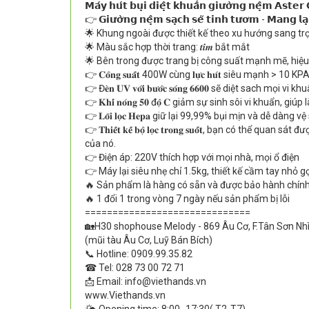
𝗠𝗮́𝘆 𝗵𝘂́𝘁 𝗯𝘂̣𝗶 𝗱𝗶𝗲̣̂𝘁 𝗸𝗵𝘂𝗮̂̉𝗻 𝗴𝗶𝘂̛𝗼̛̀𝗻𝗴 𝗻𝗲̣̂𝗺 𝗔
👉 𝗚𝗶𝘂̛𝗼̛̀𝗻𝗴 𝗻𝗲̣̂𝗺 𝘀𝗮̣𝗰𝗵 𝘀𝗲̃ 𝘁𝗶𝗻𝗵 𝘁𝘂̛𝗼̛𝗺 - 𝗠𝗮𝗻𝗴 𝗹𝗮̣𝗶 
🌟 Khung ngoài được thiết kế theo xu hướng sang t
🌟 Màu sắc hợp thời trang: 𝒕𝒊́𝒎 bắt mắt
🌟 Bên trong được trang bị công suất mạnh mẽ, hiệu
👉 𝐂𝐨̂𝐧𝐠 𝐬𝐮𝐚̂́𝐭 400W cùng 𝐥𝐮̛̣𝐜 𝐡𝐮́𝐭 siêu mạnh > 10 KP
👉 Đ𝐞̀𝐧 𝐔𝐕 𝐯𝐨̛́𝐢 𝐛𝐮̛𝐨̛́𝐜 𝐬𝐨́𝐧𝐠 𝟔𝟔𝟎𝟎 sẽ diệt sach mọ
👉 𝐊𝐡𝐢́ 𝐧𝐨́𝐧𝐠 𝟓𝟎 đ𝐨̣̂ 𝐂 giảm sự sinh sôi vi khuẩn, gi
👉 𝐋𝐨̃𝐢 𝐥𝐨̣𝐜 𝐇𝐞𝐩𝐚 giữ lại 99,99% bụi mịn và dễ dàn
👉 𝐓𝐡𝐢𝐞̂́𝐭 𝐤𝐞̂́ 𝐛𝐨̣̂ 𝐥𝐨̣𝐜 𝐭𝐫𝐨𝐧𝐠 𝐬𝐮𝐨̂́𝐭, bạn
của nó.
👉 Điện áp: 220V thích hợp với mọi nhà, mọi ổ điện
👉 Máy lại siêu nhẹ chỉ 1.5kg, thiết kế cầm tay nhỏ g
🔥 Sản phẩm là hàng có sẵn và được bảo hành chính
🔥 1 đổi 1 trong vòng 7 ngày nếu sản phẩm bị lỗi
==============================
🏡H30 shophouse Melody - 869 Âu Cơ, F.Tân Sơn Nh
(mũi tàu Âu Cơ, Luỹ Bán Bích)
📞 Hotline: 0909.99.35.82
☎ Tel: 028 73 00 72 71
📩 Email: info@viethands.vn
www.Viethands.vn
🌤️ Opening time: 8:00- 17:30( T2-T7)