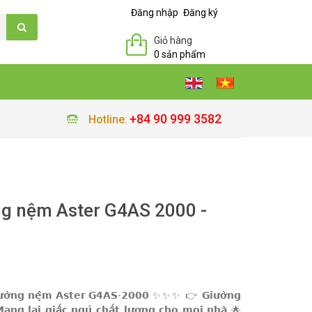
Đăng nhập
Đăng ký
Giỏ hàng
0 sản phẩm
+84 90 999 3582
Hotline
:
ng nệm Aster G4AS 2000 -
 𝗴𝗶𝘂̛𝗼̛̀𝗻𝗴 𝗻𝗲̣̂𝗺 𝗔𝘀𝘁𝗲𝗿 𝗚𝟰𝗔𝗦-𝟮𝟬𝟬𝟬 ✨✨✨ 👉 𝗚𝗶𝘂̛𝗼̛̀𝗻𝗴
𝗻𝗴 𝗹𝗮̣𝗶 𝗴𝗶𝗮̂́𝗰 𝗻𝗴𝘂̉ 𝗰𝗵𝗮̂́𝘁 𝗹𝘂̛𝗼̛̣𝗻𝗴 𝗰𝗵𝗼 𝗺𝗼̣𝗶 𝗻𝗵𝗮̀ 🌟