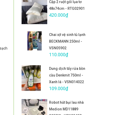
Cặp 2 ruột gối lụa tơ
48x74cm - RTG02901
420.000₫
Chai xịt vệ sinh tủ lạnh
BECKMANN 250ml -
VSN05902
u sạch
110.000₫
Dung dịch tẩy rửa bồn
cầu Denkmit 750ml -
Xanh lá - VSN014022
109.000₫
Robot hút bụi lau nhà
Medion MD11889