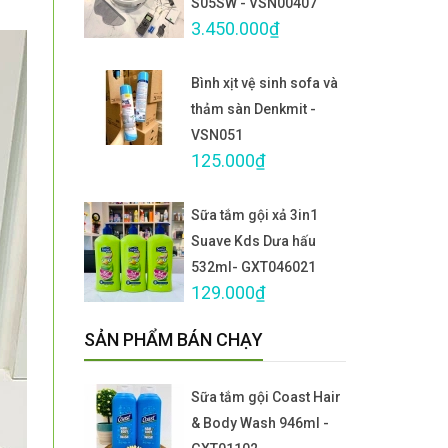
S05SW - VSN00407
3.450.000₫
Bình xịt vệ sinh sofa và
thảm sàn Denkmit -
VSN051
125.000₫
Sữa tắm gội xả 3in1
Suave Kds Dưa hấu
532ml- GXT046021
129.000₫
SẢN PHẨM BÁN CHẠY
Sữa tắm gội Coast Hair
& Body Wash 946ml -