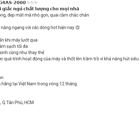
𝘁𝗲𝗿 𝗚𝟰𝗔𝗦-𝟮𝟬𝟬𝟬 ✨✨✨
𝗴𝗶𝗮̂́𝗰 𝗻𝗴𝘂̉ 𝗰𝗵𝗮̂́𝘁 𝗹𝘂̛𝗼̛̣𝗻𝗴 𝗰𝗵𝗼 𝗺𝗼̣𝗶 𝗻𝗵𝗮̀
rọng, đẹp mắt mà nhỏ gọn, quai cầm chắc chắn
 năng ngang với các dòng hot hiện nay 😍
A
i vi khuẩn khi máy lướt qua
úp làm sạch tối đa
g vệ sinh cũng như thay thế
 có thể quan sát được quá trình hoạt động của máy và thốt lên trầm trồ vì khả năng hút siê
ọn
 hãng tại Việt Nam trong vòng 12 tháng
ì, Q.Tân Phú, HCM