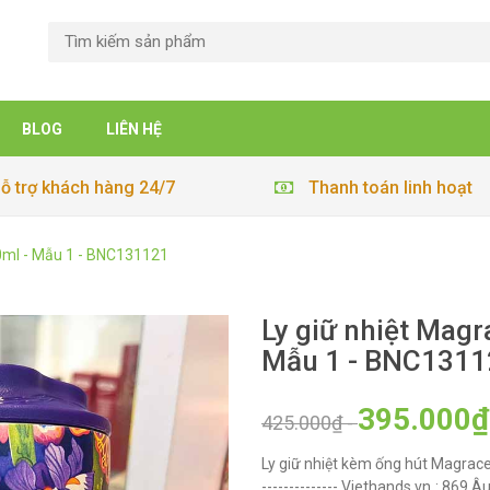
BLOG
LIÊN HỆ
ỗ trợ khách hàng 24/7
Thanh toán linh hoạt
20ml - Mẫu 1 - BNC131121
Ly giữ nhiệt Magr
Mẫu 1 - BNC1311
395.000₫
425.000₫
-
Ly giữ nhiệt kèm ống hút Magrace P
-------------- Viethands.vn : 869