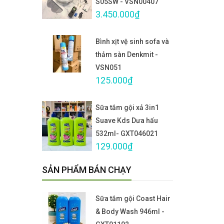
S05SW - VSN00407
3.450.000₫
Bình xịt vệ sinh sofa và
thảm sàn Denkmit -
VSN051
125.000₫
Sữa tắm gội xả 3in1
Suave Kds Dưa hấu
532ml- GXT046021
129.000₫
SẢN PHẨM BÁN CHẠY
Sữa tắm gội Coast Hair
& Body Wash 946ml -