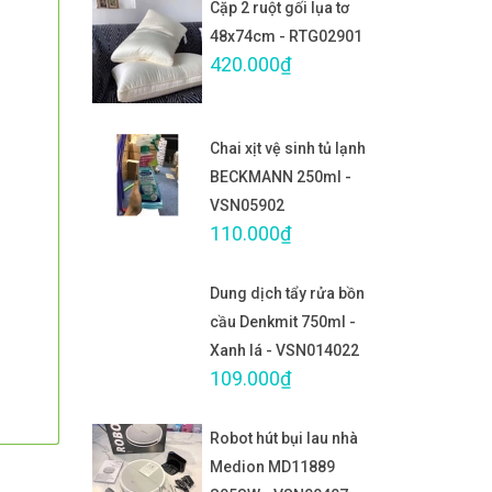
Cặp 2 ruột gối lụa tơ
48x74cm - RTG02901
420.000₫
Chai xịt vệ sinh tủ lạnh
BECKMANN 250ml -
VSN05902
110.000₫
Dung dịch tẩy rửa bồn
cầu Denkmit 750ml -
Xanh lá - VSN014022
109.000₫
Robot hút bụi lau nhà
Medion MD11889