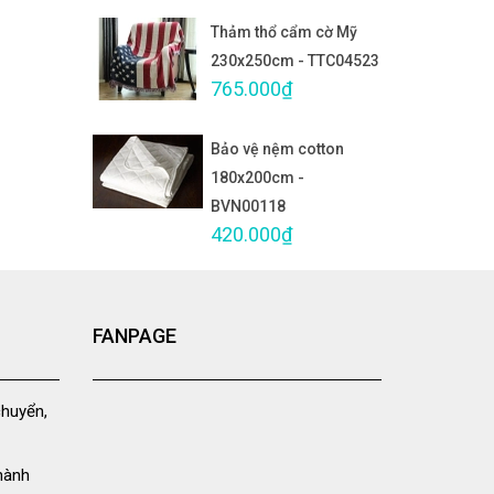
Thảm thổ cẩm cờ Mỹ
230x250cm - TTC04523
765.000₫
Bảo vệ nệm cotton
180x200cm -
BVN00118
420.000₫
FANPAGE
chuyển,
hành