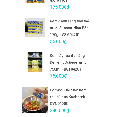
GXT01102
175.000₫
Kem đánh răng tinh thể
muối Sunstar Nhật Bản
170g - VSM04201
55.000₫
Kem tẩy rửa đa năng
Denkmit Scheuermilch
750ml - BGT04201
75.000₫
Combo 3 hộp hạt nêm
rau củ quả Kucharek -
GVN01003
240.000₫