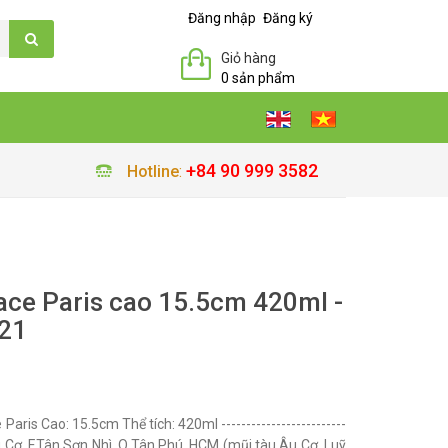
Đăng nhập
Đăng ký
Giỏ hàng
0 sản phẩm
+84 90 999 3582
Hotline
:
ace Paris cao 15.5cm 420ml -
21
aris Cao: 15.5cm Thể tích: 420ml -------------------------
 Âu Cơ, F.Tân Sơn Nhì, Q.Tân Phú, HCM (mũi tàu Âu Cơ, Luỹ