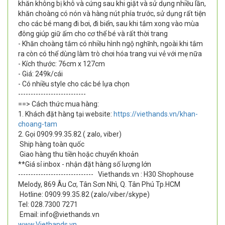
khăn không bị khô và cứng sau khi giặt và sử dụng nhiều lần,
khăn choàng có nón và hàng nút phía trước, sử dụng rất tiện
cho các bé mang đi bơi, đi biển, sau khi tắm xong vào mùa
đông giúp giữ ấm cho cơ thể bé và rất thời trang
- Khăn choàng tắm có nhiều hình ngộ nghĩnh, ngoài khi tắm
ra còn có thể dùng làm trò chơi hóa trang vui vẻ với mẹ nữa
- Kích thước: 76cm x 127cm
- Giá: 249k/cái
- Có nhiều style cho các bé lựa chọn
---------------------------
==> Cách thức mua hàng:
1. Khách đặt hàng tại website:
https://viethands.vn/khan-
choang-tam
2. Gọi 0909.99.35.82 ( zalo, viber)
Ship hàng toàn quốc
Giao hàng thu tiền hoặc chuyển khoản
**Giá sỉ inbox - nhận đặt hàng số lượng lớn
------------------------------
Viethands.vn : H30 Shophouse
Melody, 869 Âu Cơ, Tân Sơn Nhì, Q. Tân Phú Tp.HCM
Hotline: 0909.99.35.82 (zalo/viber/skype)
Tel: 028.7300 7271
Email: info@viethands.vn
www.Viethands.vn