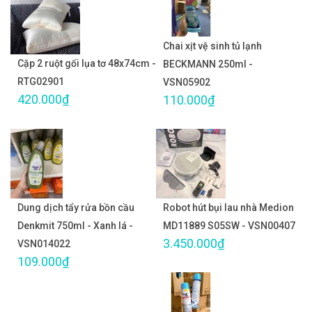
Chai xịt vệ sinh tủ lạnh
Cặp 2 ruột gối lụa tơ 48x74cm -
BECKMANN 250ml -
RTG02901
VSN05902
420.000₫
110.000₫
Dung dịch tẩy rửa bồn cầu
Robot hút bụi lau nhà Medion
Denkmit 750ml - Xanh lá -
MD11889 S05SW - VSN00407
3.450.000₫
VSN014022
109.000₫