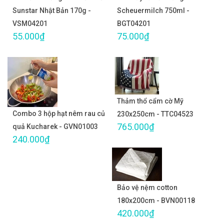
Sunstar Nhật Bản 170g -
Scheuermilch 750ml -
VSM04201
BGT04201
55.000₫
75.000₫
Thảm thổ cẩm cờ Mỹ
Combo 3 hộp hạt nêm rau củ
230x250cm - TTC04523
765.000₫
quả Kucharek - GVN01003
240.000₫
Bảo vệ nệm cotton
180x200cm - BVN00118
420.000₫