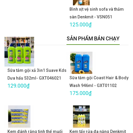
Bình xịt vệ sinh sofa và thảm
sàn Denkmit - VSN051
125.000₫
SẢN PHẨM BÁN CHẠY
Sữa tắm gội xả 3in1 Suave Kds
Sữa tắm gội Coast Hair & Body
Dưa hấu 532ml- GXT046021
129.000₫
Wash 946ml - GXT01102
175.000₫
Kem đánh răng tinh thể muối
Kem tẩy rửa đa năng Denkmit