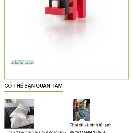
CÓ THỂ BẠN QUAN TÂM
Chai xịt vệ sinh tủ lạnh
Cặp 2 ruột gối lụa tơ 48x74cm -
BECKMANN 250ml -