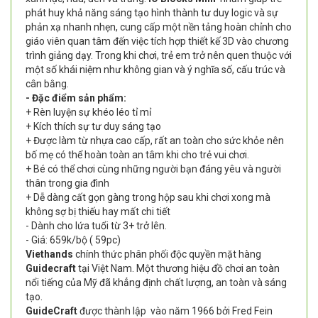
phát huy khả năng sáng tạo hình thành tư duy logic và sự
phản xạ nhanh nhẹn, cung cấp một nền tảng hoàn chỉnh cho
giáo viên quan tâm đến việc tích hợp thiết kế 3D vào chương
trình giảng dạy. Trong khi chơi, trẻ em trở nên quen thuộc với
một số khái niệm như không gian và ý nghĩa số, cấu trúc và
cân bằng.
-
Đặc điểm sản phẩm:
+ Rèn luyện sự khéo léo tỉ mỉ
+ Kích thích sự tư duy sáng tạo
+ Được làm từ nhựa cao cấp, rất an toàn cho sức khỏe nên
bố mẹ có thể hoàn toàn an tâm khi cho trẻ vui chơi.
+ Bé có thể chơi cùng những người bạn đáng yêu và người
thân trong gia đình
+ Dễ dàng cất gọn gàng trong hộp sau khi chơi xong mà
không sợ bị thiếu hay mất chi tiết
- Dành cho lứa tuổi từ 3+ trở lên.
- Giá: 659k/bộ ( 59pc)
Viethands
chính thức phân phối độc quyền mặt hàng
Guidecraft
tại Việt Nam. Một thương hiệu đồ chơi an toàn
nổi tiếng của Mỹ đã khẳng định chất lượng, an toàn và sáng
tạo.
GuideCraft
được thành lập vào năm 1966 bởi Fred Fein