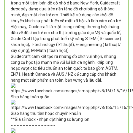
trong một tiệm bán đồ gỗ nhỏ ở bang New York, Guidecraft
được xây dựng dựa trên nền tảng đồ chơi bằng gỗ thông
minh, đẹp mắt cho trẻ em. Thiết kế sử dụng các khối để
khuyến khích sự phát triển về mặt xã hội và tình cảm của trẻ.
HIện nay, Guidecraft là một trong những thương hiệu hàng
đầu về đồ chơi trẻ em cho thị trường giáo dục Mỹ và quốc tế,
Guide Craft tập trung phát triển kỹ năng STEM ( S- science (
khoa học), T-technology ( kĩ thuật), E-engineering ( kĩ thuật/
xây dựng), M-Math ( toán học))
Guidecraft cam kết tạo ra những đồ chơi vui nhộn, những
công cụ học tập mạnh mẽ với lợi ích đa ngành, đáp ứng
hoặc vượt các tiêu chuẩn an toàn quốc tế bao gồm ASTM,
EN71, Health Canada và AUS / NZ để cung cấp cho khách
hàng một sản phẩm an toàn, bền vững và lâu dài.
Ship hàng toàn quốc
Giao hàng thu tiền hoặc chuyển khoản
**Giá sỉ inbox - nhận đặt hàng số lượng lớn
------------------------------