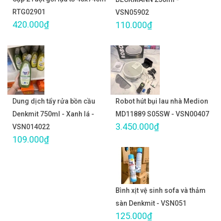
RTG02901
VSN05902
420.000₫
110.000₫
Dung dịch tẩy rửa bồn cầu
Robot hút bụi lau nhà Medion
Denkmit 750ml - Xanh lá -
MD11889 S05SW - VSN00407
3.450.000₫
VSN014022
109.000₫
Bình xịt vệ sinh sofa và thảm
sàn Denkmit - VSN051
125.000₫