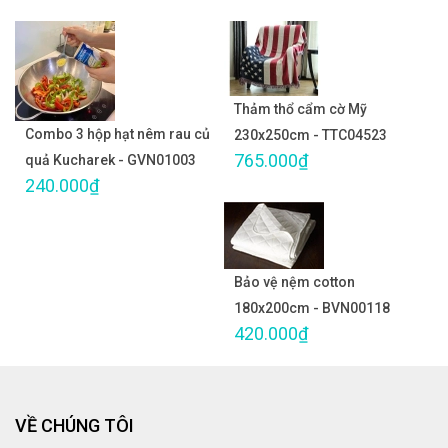
Thảm thổ cẩm cờ Mỹ
Combo 3 hộp hạt nêm rau củ
230x250cm - TTC04523
765.000₫
quả Kucharek - GVN01003
240.000₫
Bảo vệ nệm cotton
180x200cm - BVN00118
420.000₫
VỀ CHÚNG TÔI