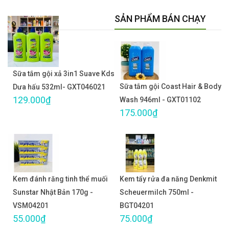
SẢN PHẨM BÁN CHẠY
Sữa tắm gội xả 3in1 Suave Kds
Sữa tắm gội Coast Hair & Body
Dưa hấu 532ml- GXT046021
129.000₫
Wash 946ml - GXT01102
175.000₫
Kem đánh răng tinh thể muối
Kem tẩy rửa đa năng Denkmit
Sunstar Nhật Bản 170g -
Scheuermilch 750ml -
VSM04201
BGT04201
55.000₫
75.000₫