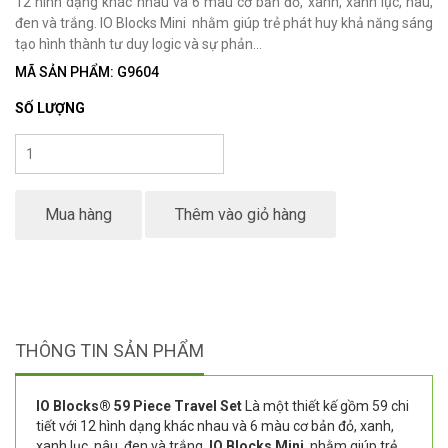
12 hình dạng khác nhau và 6 màu cơ bản đỏ, xanh, xanh lục, nâu,
đen và trắng. IO Blocks Mini nhằm giúp trẻ phát huy khả năng sáng
tạo hình thành tư duy logic và sự phản...
MÃ SẢN PHẨM: G9604
SỐ LƯỢNG
Mua hàng
Thêm vào giỏ hàng
THÔNG TIN SẢN PHẨM
IO Blocks® 59 Piece Travel Set
Là một thiết kế gồm 59 chi
tiết với 12 hình dạng khác nhau và 6 màu cơ bản đỏ, xanh,
xanh lục, nâu, đen và trắng.
IO Blocks Mini
nhằm giúp trẻ