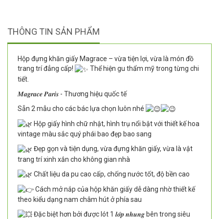
THÔNG TIN SẢN PHẨM
Hộp đựng khăn giấy Magrace – vừa tiện lợi, vừa là món đồ
trang trí đẳng cấp!
Thể hiện gu thẩm mỹ trong từng chi
tiết.
𝑴𝒂𝒈𝒓𝒂𝒄𝒆 𝑷𝒂𝒓𝒊𝒔 - Thương hiệu quốc tế
Sẵn 2 mẫu cho các bác lựa chọn luôn nhé
Hộp giấy hình chữ nhật, hình trụ nổi bật với thiết kế hoa
vintage màu sắc quý phái bao đẹp bao sang
Đẹp gọn và tiện dụng, vừa đựng khăn giấy, vừa là vật
trang trí xinh xắn cho không gian nhà
Chất liệu da pu cao cấp, chống nước tốt, độ bền cao
Cách mở nắp của hộp khăn giấy dễ dàng nhờ thiết kế
theo kiểu dạng nam châm hút ở phía sau
Đặc biệt hơn bởi được lót 1 𝒍𝒐̛́𝒑 𝒏𝒉𝒖𝒏𝒈 bên trong siêu