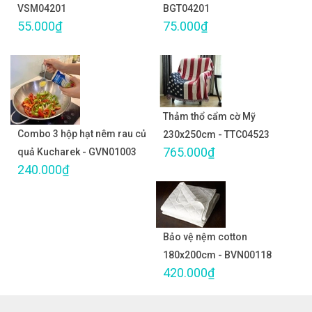
VSM04201
BGT04201
55.000₫
75.000₫
Thảm thổ cẩm cờ Mỹ
Combo 3 hộp hạt nêm rau củ
230x250cm - TTC04523
765.000₫
quả Kucharek - GVN01003
240.000₫
Bảo vệ nệm cotton
180x200cm - BVN00118
420.000₫