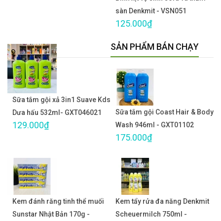
sàn Denkmit - VSN051
125.000₫
SẢN PHẨM BÁN CHẠY
Sữa tắm gội xả 3in1 Suave Kds
Sữa tắm gội Coast Hair & Body
Dưa hấu 532ml- GXT046021
129.000₫
Wash 946ml - GXT01102
175.000₫
Kem đánh răng tinh thể muối
Kem tẩy rửa đa năng Denkmit
Sunstar Nhật Bản 170g -
Scheuermilch 750ml -