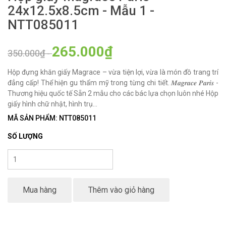
24x12.5x8.5cm - Mẫu 1 -
NTT085011
265.000₫
350.000₫
-
Hộp đựng khăn giấy Magrace – vừa tiện lợi, vừa là món đồ trang trí
đẳng cấp! Thể hiện gu thẩm mỹ trong từng chi tiết. 𝑴𝒂𝒈𝒓𝒂𝒄𝒆 𝑷𝒂𝒓𝒊𝒔 -
Thương hiệu quốc tế Sẵn 2 mẫu cho các bác lựa chọn luôn nhé Hộp
giấy hình chữ nhật, hình trụ...
MÃ SẢN PHẨM: NTT085011
SỐ LƯỢNG
Mua hàng
Thêm vào giỏ hàng