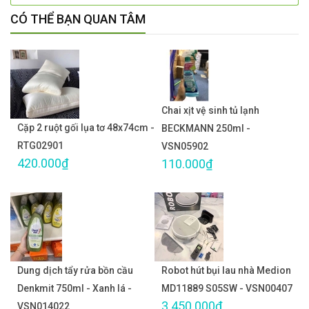
CÓ THỂ BẠN QUAN TÂM
Chai xịt vệ sinh tủ lạnh
Cặp 2 ruột gối lụa tơ 48x74cm -
BECKMANN 250ml -
RTG02901
VSN05902
420.000₫
110.000₫
Dung dịch tẩy rửa bồn cầu
Robot hút bụi lau nhà Medion
Denkmit 750ml - Xanh lá -
MD11889 S05SW - VSN00407
3.450.000₫
VSN014022