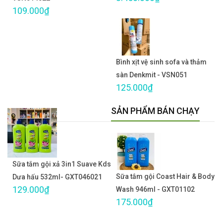
109.000₫
Bình xịt vệ sinh sofa và thảm
sàn Denkmit - VSN051
125.000₫
SẢN PHẨM BÁN CHẠY
Sữa tắm gội xả 3in1 Suave Kds
Sữa tắm gội Coast Hair & Body
Dưa hấu 532ml- GXT046021
129.000₫
Wash 946ml - GXT01102
175.000₫