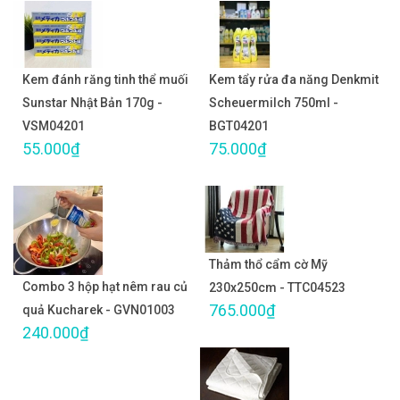
Kem đánh răng tinh thể muối
Kem tẩy rửa đa năng Denkmit
Sunstar Nhật Bản 170g -
Scheuermilch 750ml -
VSM04201
BGT04201
55.000₫
75.000₫
Thảm thổ cẩm cờ Mỹ
Combo 3 hộp hạt nêm rau củ
230x250cm - TTC04523
765.000₫
quả Kucharek - GVN01003
240.000₫