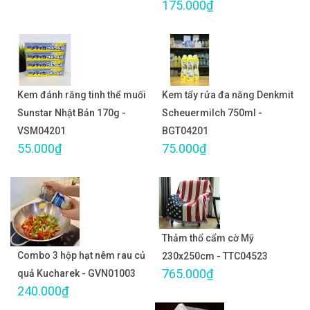
175.000₫
Kem đánh răng tinh thể muối
Kem tẩy rửa đa năng Denkmit
Sunstar Nhật Bản 170g -
Scheuermilch 750ml -
VSM04201
BGT04201
55.000₫
75.000₫
Thảm thổ cẩm cờ Mỹ
Combo 3 hộp hạt nêm rau củ
230x250cm - TTC04523
765.000₫
quả Kucharek - GVN01003
240.000₫