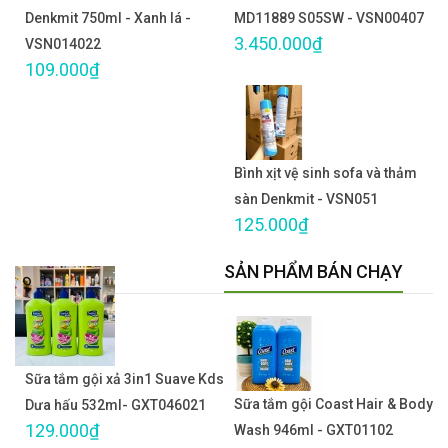
Denkmit 750ml - Xanh lá -
MD11889 S05SW - VSN00407
3.450.000₫
VSN014022
109.000₫
Bình xịt vệ sinh sofa và thảm
sàn Denkmit - VSN051
125.000₫
SẢN PHẨM BÁN CHẠY
Sữa tắm gội xả 3in1 Suave Kds
Sữa tắm gội Coast Hair & Body
Dưa hấu 532ml- GXT046021
129.000₫
Wash 946ml - GXT01102