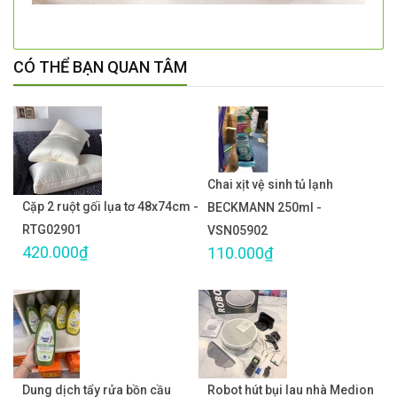
CÓ THỂ BẠN QUAN TÂM
Chai xịt vệ sinh tủ lạnh
Cặp 2 ruột gối lụa tơ 48x74cm -
BECKMANN 250ml -
RTG02901
VSN05902
420.000₫
110.000₫
Dung dịch tẩy rửa bồn cầu
Robot hút bụi lau nhà Medion