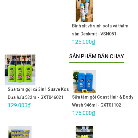
Bình xịt vệ sinh sofa và thảm
sàn Denkmit - VSN051
125.000₫
SẢN PHẨM BÁN CHẠY
Sữa tắm gội xả 3in1 Suave Kds
Sữa tắm gội Coast Hair & Body
Dưa hấu 532ml- GXT046021
129.000₫
Wash 946ml - GXT01102
175.000₫