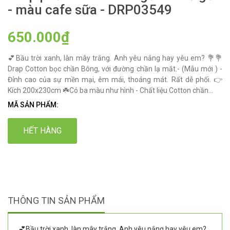
- màu cafe sữa - DRP03549
650.000₫
💕Bầu trời xanh, làn mây trắng. Anh yêu nắng hay yêu em? 💐💐
Drap Cotton bọc chần Bông, với đường chần lạ mắt.- (Mẫu mới ) -
Đỉnh cao của sự mền mại, êm mái, thoáng mát. Rất dễ phối. 👉
Kích 200x230cm ☘️Có ba màu như hình - Chất liệu Cotton chần...
MÃ SẢN PHẨM:
HẾT HÀNG
THÔNG TIN SẢN PHẨM
💕Bầu trời xanh, làn mây trắng. Anh yêu nắng hay yêu em?