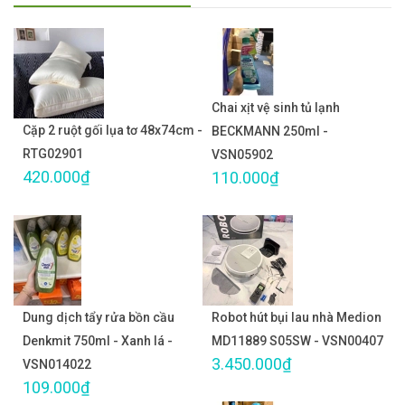
Chai xịt vệ sinh tủ lạnh
Cặp 2 ruột gối lụa tơ 48x74cm -
BECKMANN 250ml -
RTG02901
VSN05902
420.000₫
110.000₫
Dung dịch tẩy rửa bồn cầu
Robot hút bụi lau nhà Medion
Denkmit 750ml - Xanh lá -
MD11889 S05SW - VSN00407
3.450.000₫
VSN014022
109.000₫