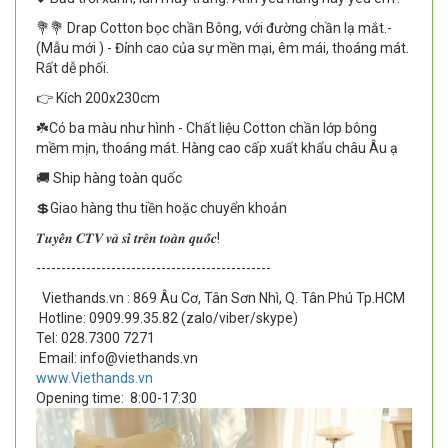
💐💐 Drap Cotton bọc chần Bông, với đường chần lạ mắt.-
(Mẫu mới ) - Đỉnh cao của sự mền mại, êm mái, thoáng mát.
Rất dễ phối.
👉 Kích 200x230cm
☘️Có ba màu như hình - Chất liệu Cotton chần lớp bông
mềm mịn, thoáng mát. Hàng cao cấp xuất khẩu châu Âu ạ
🚚 Ship hàng toàn quốc
💲Giao hàng thu tiền hoặc chuyển khoản
𝑻𝒖𝒚𝒆̂̉𝒏 𝑪𝑻𝑽 𝒗𝒂̀ 𝒔𝒊̉ 𝒕𝒓𝒆̂𝒏 𝒕𝒐𝒂̀𝒏 𝒒𝒖𝒐̂́𝒄!
-----------------------------------------------
Viethands.vn : 869 Âu Cơ, Tân Sơn Nhì, Q. Tân Phú Tp.HCM
Hotline: 0909.99.35.82 (zalo/viber/skype)
Tel: 028.7300 7271
Email: info@viethands.vn
www.Viethands.vn
Opening time:
8:00-17:30