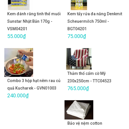
Kem đánh răng tinh thể muối
Kem tẩy rửa đa năng Denkmit
Sunstar Nhật Bản 170g -
Scheuermilch 750ml -
VSM04201
BGT04201
55.000₫
75.000₫
Thảm thổ cẩm cờ Mỹ
Combo 3 hộp hạt nêm rau củ
230x250cm - TTC04523
765.000₫
quả Kucharek - GVN01003
240.000₫
Bảo vệ nệm cotton