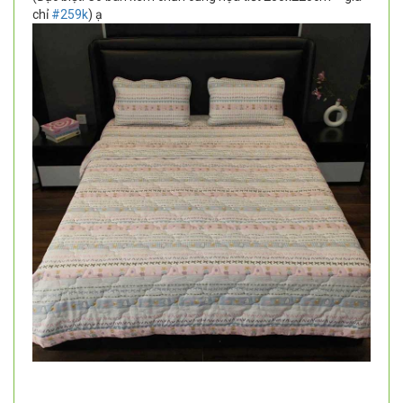
chỉ
#259k
) ạ