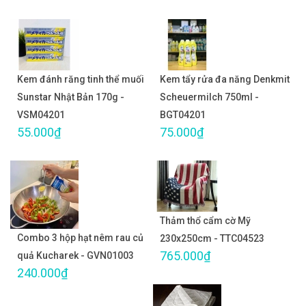
Kem đánh răng tinh thể muối
Kem tẩy rửa đa năng Denkmit
Sunstar Nhật Bản 170g -
Scheuermilch 750ml -
VSM04201
BGT04201
55.000₫
75.000₫
Thảm thổ cẩm cờ Mỹ
Combo 3 hộp hạt nêm rau củ
230x250cm - TTC04523
765.000₫
quả Kucharek - GVN01003
240.000₫