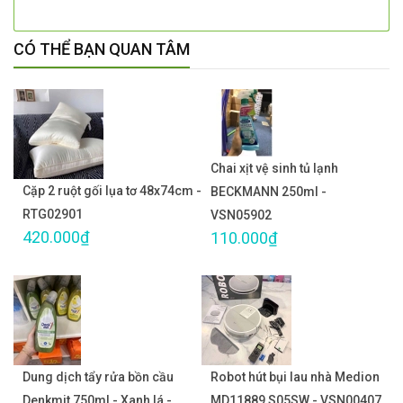
CÓ THỂ BẠN QUAN TÂM
Chai xịt vệ sinh tủ lạnh
Cặp 2 ruột gối lụa tơ 48x74cm -
BECKMANN 250ml -
RTG02901
VSN05902
420.000₫
110.000₫
Dung dịch tẩy rửa bồn cầu
Robot hút bụi lau nhà Medion
Denkmit 750ml - Xanh lá -
MD11889 S05SW - VSN00407