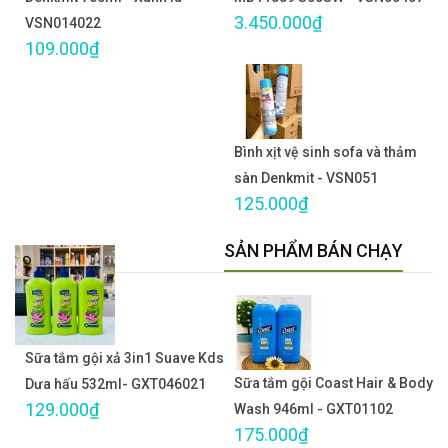
3.450.000₫
VSN014022
109.000₫
Bình xịt vệ sinh sofa và thảm
sàn Denkmit - VSN051
125.000₫
SẢN PHẨM BÁN CHẠY
Sữa tắm gội xả 3in1 Suave Kds
Sữa tắm gội Coast Hair & Body
Dưa hấu 532ml- GXT046021
129.000₫
Wash 946ml - GXT01102
175.000₫