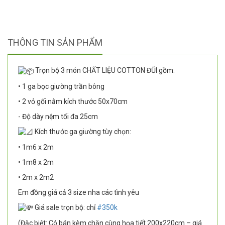
THÔNG TIN SẢN PHẨM
Trọn bộ 3 món CHẤT LIỆU COTTON ĐŨI gồm:
• 1 ga bọc giường trần bông
• 2 vỏ gối nằm kích thước 50x70cm
- Độ dày nệm tối đa 25cm
Kích thước ga giường tùy chọn:
• 1m6 x 2m
• 1m8 x 2m
• 2m x 2m2
Em đồng giá cả 3 size nha các tình yêu
Giá sale trọn bộ: chỉ
#350k
(Đặc biệt: Có bán kèm chăn cùng họa tiết 200x220cm – giá