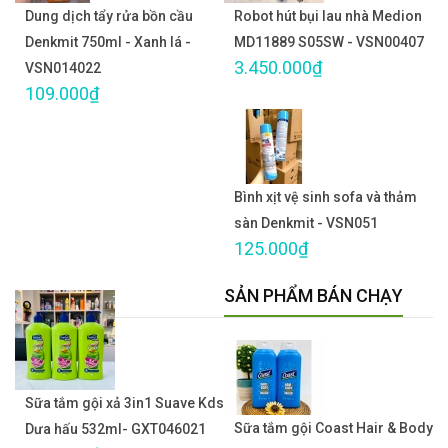
Dung dịch tẩy rửa bồn cầu
Robot hút bụi lau nhà Medion
Denkmit 750ml - Xanh lá -
MD11889 S05SW - VSN00407
3.450.000₫
VSN014022
109.000₫
Bình xịt vệ sinh sofa và thảm
sàn Denkmit - VSN051
125.000₫
SẢN PHẨM BÁN CHẠY
Sữa tắm gội xả 3in1 Suave Kds
Sữa tắm gội Coast Hair & Body
Dưa hấu 532ml- GXT046021