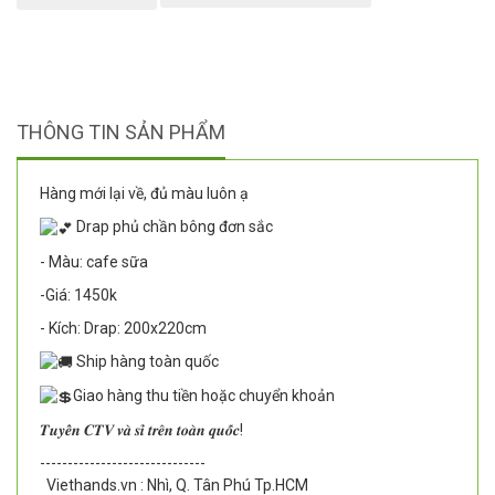
THÔNG TIN SẢN PHẨM
Hàng mới lại về, đủ màu luôn ạ
Drap phủ chần bông đơn sắc
- Màu: cafe sữa
-Giá: 1450k
- Kích: Drap: 200x220cm
Ship hàng toàn quốc
Giao hàng thu tiền hoặc chuyển khoản
𝑻𝒖𝒚𝒆̂̉𝒏 𝑪𝑻𝑽 𝒗𝒂̀ 𝒔𝒊̉ 𝒕𝒓𝒆̂𝒏 𝒕𝒐𝒂̀𝒏 𝒒𝒖𝒐̂́𝒄!
--------------------------
----
Viethands.vn : Nhì, Q. Tân Phú Tp.HCM