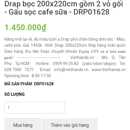
Drap bọc 200x220cm gồm 2 vỏ gối
- Gấu sọc cafe sữa - DRP01628
1.450.000₫
Hàng mới lại về, đủ màu luôn ạ Drap phủ chần bông đơn sắc - Màu:
cafe sữa -Giá: 1450k - Kích: Drap: 200x220cm Ship hàng toàn quốc
Giao hàng thu tiền hoặc chuyển khoản 𝑻𝒖𝒚𝒆̂̉𝒏 𝑪𝑻𝑽 𝒗𝒂̀ 𝒔𝒊̉ 𝒕𝒓𝒆̂𝒏 𝒕𝒐𝒂̀𝒏
𝒒𝒖𝒐̂́𝒄! ------------------------------ Viethands.vn : Nhì, Q. Tân
Phú Tp.HCM Hotline: 0909.99.35.82 (zalo/viber/skype) Tel:
028.7300 7271 Email: info@viethands.vn www.Viethands.vn
Opening time: 8:00-17:30
MÃ SẢN PHẨM: DRP01628
SỐ LƯỢNG
Mua hàng
Thêm vào giỏ hàng