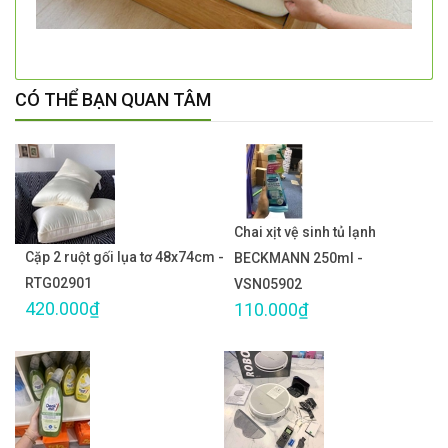
CÓ THỂ BẠN QUAN TÂM
Chai xịt vệ sinh tủ lạnh
Cặp 2 ruột gối lụa tơ 48x74cm -
BECKMANN 250ml -
RTG02901
VSN05902
420.000₫
110.000₫