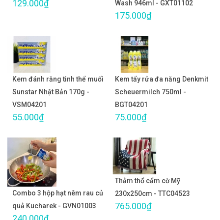
129.000₫
Wash 946ml - GXT01102
175.000₫
Kem đánh răng tinh thể muối
Kem tẩy rửa đa năng Denkmit
Sunstar Nhật Bản 170g -
Scheuermilch 750ml -
VSM04201
BGT04201
55.000₫
75.000₫
Thảm thổ cẩm cờ Mỹ
Combo 3 hộp hạt nêm rau củ
230x250cm - TTC04523
765.000₫
quả Kucharek - GVN01003
240.000₫