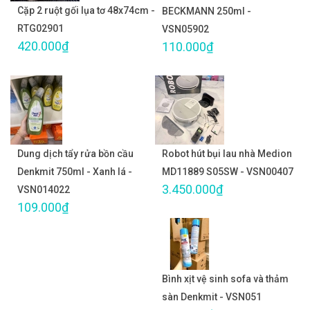
Cặp 2 ruột gối lụa tơ 48x74cm -
BECKMANN 250ml -
RTG02901
VSN05902
420.000₫
110.000₫
Dung dịch tẩy rửa bồn cầu
Robot hút bụi lau nhà Medion
Denkmit 750ml - Xanh lá -
MD11889 S05SW - VSN00407
3.450.000₫
VSN014022
109.000₫
Bình xịt vệ sinh sofa và thảm
sàn Denkmit - VSN051