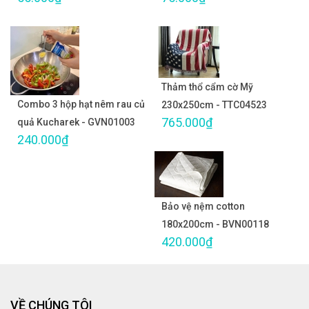
Thảm thổ cẩm cờ Mỹ
Combo 3 hộp hạt nêm rau củ
230x250cm - TTC04523
765.000₫
quả Kucharek - GVN01003
240.000₫
Bảo vệ nệm cotton
180x200cm - BVN00118
420.000₫
VỀ CHÚNG TÔI