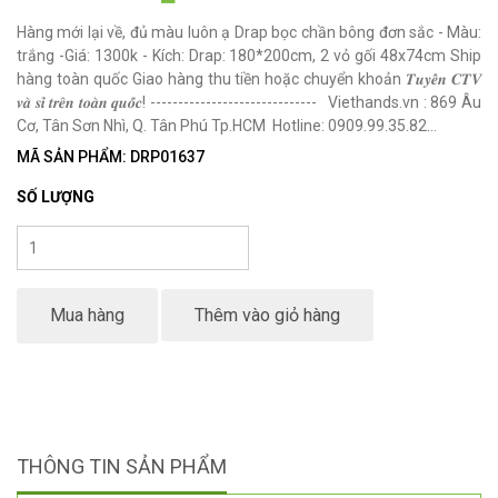
Hàng mới lại về, đủ màu luôn ạ Drap bọc chần bông đơn sắc - Màu:
trắng -Giá: 1300k - Kích: Drap: 180*200cm, 2 vỏ gối 48x74cm Ship
hàng toàn quốc Giao hàng thu tiền hoặc chuyển khoản 𝑻𝒖𝒚𝒆̂̉𝒏 𝑪𝑻𝑽
𝒗𝒂̀ 𝒔𝒊̉ 𝒕𝒓𝒆̂𝒏 𝒕𝒐𝒂̀𝒏 𝒒𝒖𝒐̂́𝒄! ------------------------------ Viethands.vn : 869 Âu
Cơ, Tân Sơn Nhì, Q. Tân Phú Tp.HCM Hotline: 0909.99.35.82...
MÃ SẢN PHẨM: DRP01637
SỐ LƯỢNG
Mua hàng
Thêm vào giỏ hàng
THÔNG TIN SẢN PHẨM