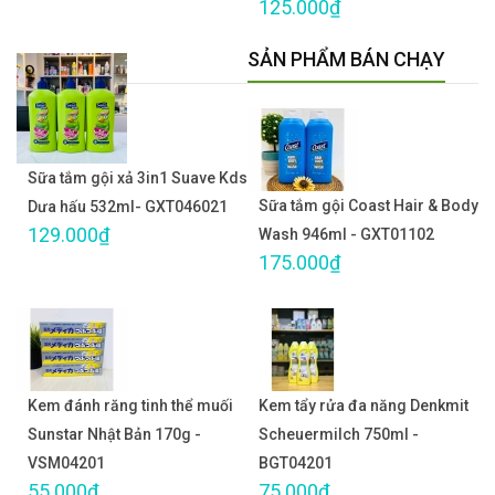
125.000₫
SẢN PHẨM BÁN CHẠY
Sữa tắm gội xả 3in1 Suave Kds
Sữa tắm gội Coast Hair & Body
Dưa hấu 532ml- GXT046021
129.000₫
Wash 946ml - GXT01102
175.000₫
Kem đánh răng tinh thể muối
Kem tẩy rửa đa năng Denkmit
Sunstar Nhật Bản 170g -
Scheuermilch 750ml -
VSM04201
BGT04201
55.000₫
75.000₫