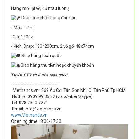
Hàng mới lại về, đủ màu luôn ạ
Drap bọc chần bông đơn sắc
- Màu: trắng
-Giá: 1300k
- Kích: Drap: 180*200cm, 2 vỏ gối 48x74cm
Ship hàng toàn quốc
Giao hàng thu tiền hoặc chuyển khoản
𝑻𝒖𝒚𝒆̂̉𝒏 𝑪𝑻𝑽 𝒗𝒂̀ 𝒔𝒊̉ 𝒕𝒓𝒆̂𝒏 𝒕𝒐𝒂̀𝒏 𝒒𝒖𝒐̂́𝒄!
--------------------------
----
Viethands.vn : 869 Âu Cơ, Tân Sơn Nhì, Q. Tân Phú Tp.HCM
Hotline: 0909.99.35.82 (zalo/viber/skype)
Tel: 028.7300 7271
Email: info@viethands.vn
www.Viethands.vn
Opening time:
8:00-17:30