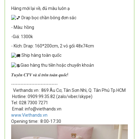
Hàng mới lại về, đủ màu luôn ạ
Drap bọc chần bông đơn sắc
- Màu: hồng
-Giá: 1300k
- Kích: Drap: 160*200cm, 2 vỏ gối 48x74cm
Ship hàng toàn quốc
Giao hàng thu tiền hoặc chuyển khoản
𝑻𝒖𝒚𝒆̂̉𝒏 𝑪𝑻𝑽 𝒗𝒂̀ 𝒔𝒊̉ 𝒕𝒓𝒆̂𝒏 𝒕𝒐𝒂̀𝒏 𝒒𝒖𝒐̂́𝒄!
--------------------------
----
Viethands.vn : 869 Âu Cơ, Tân Sơn Nhì, Q. Tân Phú Tp.HCM
Hotline: 0909.99.35.82 (zalo/viber/skype)
Tel: 028.7300 7271
Email: info@viethands.vn
www.Viethands.vn
Opening time:
8:00-17:30