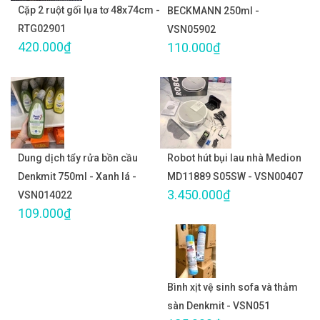
Cặp 2 ruột gối lụa tơ 48x74cm -
BECKMANN 250ml -
RTG02901
VSN05902
420.000₫
110.000₫
Dung dịch tẩy rửa bồn cầu
Robot hút bụi lau nhà Medion
Denkmit 750ml - Xanh lá -
MD11889 S05SW - VSN00407
3.450.000₫
VSN014022
109.000₫
Bình xịt vệ sinh sofa và thảm
sàn Denkmit - VSN051