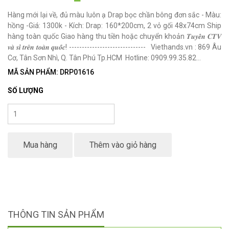
Hàng mới lại về, đủ màu luôn ạ Drap bọc chần bông đơn sắc - Màu:
hồng -Giá: 1300k - Kích: Drap: 160*200cm, 2 vỏ gối 48x74cm Ship
hàng toàn quốc Giao hàng thu tiền hoặc chuyển khoản 𝑻𝒖𝒚𝒆̂̉𝒏 𝑪𝑻𝑽
𝒗𝒂̀ 𝒔𝒊̉ 𝒕𝒓𝒆̂𝒏 𝒕𝒐𝒂̀𝒏 𝒒𝒖𝒐̂́𝒄! ------------------------------ Viethands.vn : 869 Âu
Cơ, Tân Sơn Nhì, Q. Tân Phú Tp.HCM Hotline: 0909.99.35.82...
MÃ SẢN PHẨM: DRP01616
SỐ LƯỢNG
Mua hàng
Thêm vào giỏ hàng
THÔNG TIN SẢN PHẨM