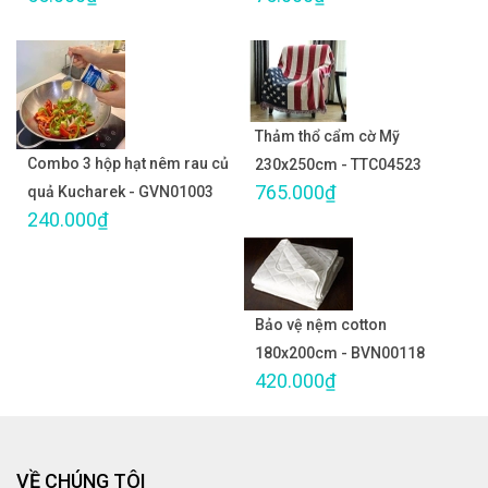
Thảm thổ cẩm cờ Mỹ
Combo 3 hộp hạt nêm rau củ
230x250cm - TTC04523
765.000₫
quả Kucharek - GVN01003
240.000₫
Bảo vệ nệm cotton
180x200cm - BVN00118
420.000₫
VỀ CHÚNG TÔI