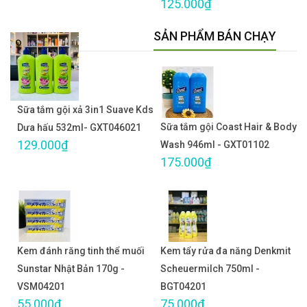
125.000₫
SẢN PHẨM BÁN CHẠY
Sữa tắm gội xả 3in1 Suave Kds
Sữa tắm gội Coast Hair & Body
Dưa hấu 532ml- GXT046021
129.000₫
Wash 946ml - GXT01102
175.000₫
Kem đánh răng tinh thể muối
Kem tẩy rửa đa năng Denkmit
Sunstar Nhật Bản 170g -
Scheuermilch 750ml -
VSM04201
BGT04201
55.000₫
75.000₫