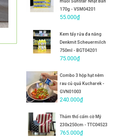
muối Sunstar Nhật Bản
170g - VSM04201
55.000₫
Kem tẩy rửa đa năng
Denkmit Scheuermilch
750ml - BGT04201
75.000₫
Combo 3 hộp hạt nêm
rau củ quả Kucharek -
GVN01003
240.000₫
Thảm thổ cẩm cờ Mỹ
230x250cm - TTC04523
765.000₫