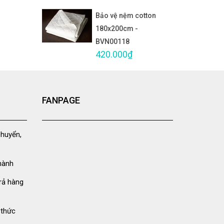
Bảo vệ nệm cotton
180x200cm -
BVN00118
420.000₫
FANPAGE
chuyển,
hành
rả hàng
 thức