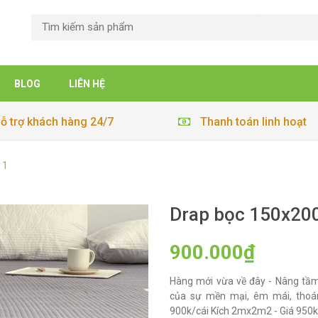
BLOG
LIÊN HỆ
ỗ trợ khách hàng 24/7
Thanh toán linh hoạt
11
Drap bọc 150x20
900.000₫
Hàng mới vừa về đây - Nâng tầm
của sự mền mại, êm mái, thoán
900k/cái Kích 2mx2m2 - Giá 950k/