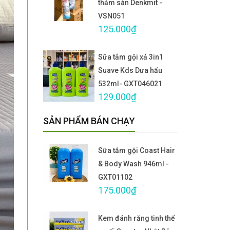
thảm sàn Denkmit -
VSN051
125.000₫
Sữa tắm gội xả 3in1
Suave Kds Dưa hấu
532ml- GXT046021
129.000₫
SẢN PHẨM BÁN CHẠY
Sữa tắm gội Coast Hair
& Body Wash 946ml -
GXT01102
175.000₫
Kem đánh răng tinh thể