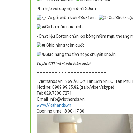
Phù hợp với dày nệm dưới 20cm
Vỏ gối chần kích 48x74cm -
Giá 350k/ cặ
Có ba màu như hình
- Chất liệu Cotton chần lớp bông mềm mịn, thoáng 
Ship hàng toàn quốc
Giao hàng thu tiền hoặc chuyển khoản
𝑻𝒖𝒚𝒆̂̉𝒏 𝑪𝑻𝑽 𝒗𝒂̀ 𝒔𝒊̉ 𝒕𝒓𝒆̂𝒏 𝒕𝒐𝒂̀𝒏 𝒒𝒖𝒐̂́𝒄!
-----------------------------------------------
Viethands.vn : 869 Âu Cơ, Tân Sơn Nhì, Q. Tân Phú
Hotline: 0909.99.35.82 (zalo/viber/skype)
Tel: 028.7300 7271
Email: info@viethands.vn
www.Viethands.vn
Opening time:
8:00-17:30