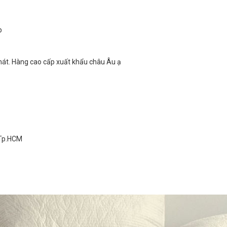
p
mát. Hàng cao cấp xuất khẩu châu Âu ạ
 Tp.HCM