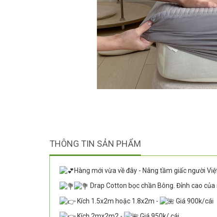
THÔNG TIN SẢN PHẨM
Hàng mới vừa về đây - Nâng tầm giấc người Việ
Drap Cotton bọc chần Bông. Đỉnh cao của 
Kích 1.5x2m hoặc 1.8x2m -
Giá 900k/cái
Kích 2mx2m2 -
Giá 950k/ cái