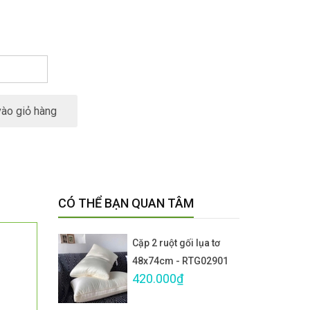
ào giỏ hàng
CÓ THỂ BẠN QUAN TÂM
Cặp 2 ruột gối lụa tơ
48x74cm - RTG02901
420.000₫