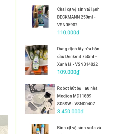
Chai xịt vệ sinh tủ lạnh
BECKMANN 250ml -
VSN05902
110.000₫
Dung dịch tẩy rửa bồn
cầu Denkmit 750ml -
Xanh lá - VSN014022
109.000₫
Robot hút bụi lau nhà
Medion MD11889
S05SW - VSN00407
3.450.000₫
Bình xịt vệ sinh sofa và