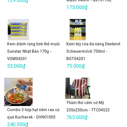
129.000₫
Wash 946ml - GXT01102
175.000₫
Kem đánh răng tinh thể muối
Kem tẩy rửa đa năng Denkmit
Sunstar Nhật Bản 170g -
Scheuermilch 750ml -
VSM04201
BGT04201
55.000₫
75.000₫
Thảm thổ cẩm cờ Mỹ
Combo 3 hộp hạt nêm rau củ
230x250cm - TTC04523
765.000₫
quả Kucharek - GVN01003
240.000₫