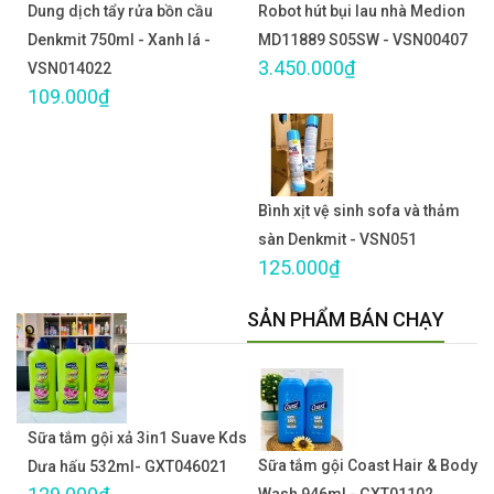
Dung dịch tẩy rửa bồn cầu
Robot hút bụi lau nhà Medion
Denkmit 750ml - Xanh lá -
MD11889 S05SW - VSN00407
3.450.000₫
VSN014022
109.000₫
Bình xịt vệ sinh sofa và thảm
sàn Denkmit - VSN051
125.000₫
SẢN PHẨM BÁN CHẠY
Sữa tắm gội xả 3in1 Suave Kds
Sữa tắm gội Coast Hair & Body
Dưa hấu 532ml- GXT046021