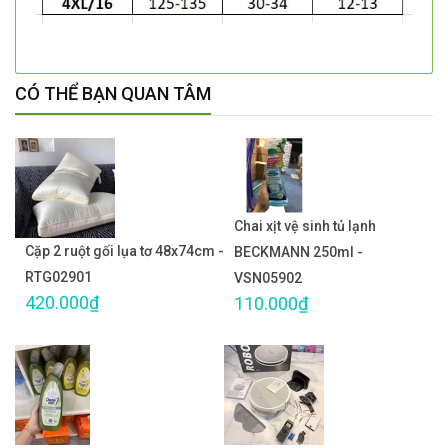
CÓ THỂ BẠN QUAN TÂM
Chai xịt vệ sinh tủ lạnh
Cặp 2 ruột gối lụa tơ 48x74cm -
BECKMANN 250ml -
RTG02901
VSN05902
420.000₫
110.000₫