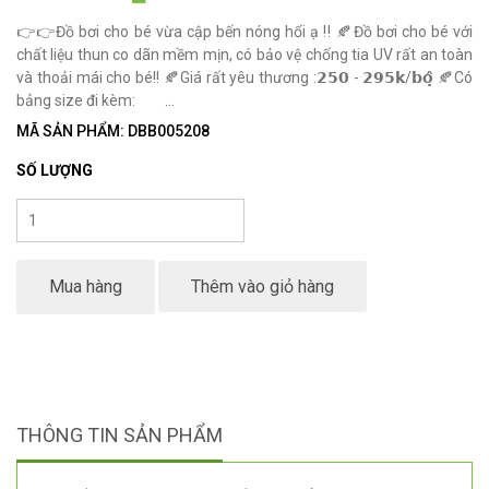
👉👉Đồ bơi cho bé vừa cập bến nóng hổi ạ ‼️ 🍂Đồ bơi cho bé với
chất liệu thun co dãn mềm mịn, có bảo vệ chống tia UV rất an toàn
và thoải mái cho bé!! 🍂Giá rất yêu thương :𝟮𝟱𝟬 - 𝟮𝟵𝟱𝗸/𝗯𝗼̣̂ 🍂Có
bảng size đi kèm: ...
MÃ SẢN PHẨM: DBB005208
SỐ LƯỢNG
Mua hàng
Thêm vào giỏ hàng
THÔNG TIN SẢN PHẨM