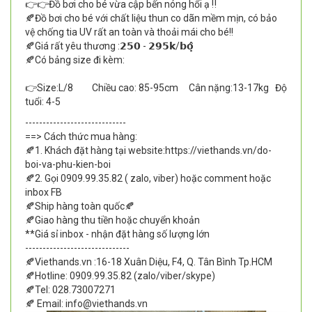
👉👉Đồ bơi cho bé vừa cập bến nóng hổi ạ ‼️
🍂Đồ bơi cho bé với chất liệu thun co dãn mềm mịn, có bảo
vệ chống tia UV rất an toàn và thoải mái cho bé!!
🍂Giá rất yêu thương :𝟮𝟱𝟬 - 𝟮𝟵𝟱𝗸/𝗯𝗼̣̂
🍂Có bảng size đi kèm:
👉Size:L/8 Chiều cao: 85-95cm Cân nặng:13-17kg Độ
tuổi: 4-5
-----------------------------
==> Cách thức mua hàng:
🍂1. Khách đặt hàng tại website:https://viethands.vn/do-
boi-va-phu-kien-boi
🍂2. Gọi 0909.99.35.82 ( zalo, viber) hoặc comment hoặc
inbox FB
🍂Ship hàng toàn quốc🍂
🍂Giao hàng thu tiền hoặc chuyển khoản
**Giá sỉ inbox - nhận đặt hàng số lượng lớn
------------------------------
🍂Viethands.vn :16-18 Xuân Diệu, F4, Q. Tân Bình Tp.HCM
🍂Hotline: 0909.99.35.82 (zalo/viber/skype)
🍂Tel: 028.73007271
🍂 Email: info@viethands.vn