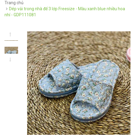
Trang chủ
Dép vải trong nhà đế 3 lớp Freesize - Màu xanh blue nhiều hoa
nhí - GDP111081