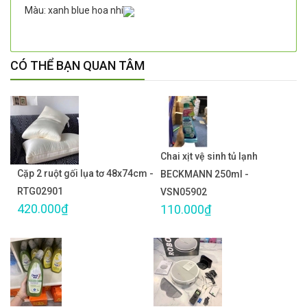
Màu: xanh blue hoa nhí
CÓ THỂ BẠN QUAN TÂM
Chai xịt vệ sinh tủ lạnh
Cặp 2 ruột gối lụa tơ 48x74cm -
BECKMANN 250ml -
RTG02901
VSN05902
420.000₫
110.000₫