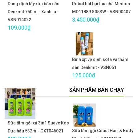
Dung dịch tẩy rửa bồn cầu
Robot hút bụi lau nhà Medion
Denkmit 750ml - Xanh lá -
MD11889 S05SW - VSN00407
3.450.000₫
VSN014022
109.000₫
Bình xịt vệ sinh sofa và thảm
sàn Denkmit - VSN051
125.000₫
SẢN PHẨM BÁN CHẠY
Sữa tắm gội xả 3in1 Suave Kds
Sữa tắm gội Coast Hair & Body
Dưa hấu 532ml- GXT046021