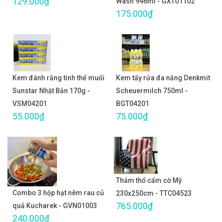
129.000₫
Wash 946ml - GXT01102
175.000₫
Kem đánh răng tinh thể muối
Kem tẩy rửa đa năng Denkmit
Sunstar Nhật Bản 170g -
Scheuermilch 750ml -
VSM04201
BGT04201
55.000₫
75.000₫
Thảm thổ cẩm cờ Mỹ
Combo 3 hộp hạt nêm rau củ
230x250cm - TTC04523
765.000₫
quả Kucharek - GVN01003
240.000₫