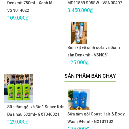
Denkmit 750ml - Xanh lá -
MD11889 S05SW - VSN00407
3.450.000₫
VSN014022
109.000₫
Bình xịt vệ sinh sofa và thảm
sàn Denkmit - VSN051
125.000₫
SẢN PHẨM BÁN CHẠY
Sữa tắm gội xả 3in1 Suave Kds
Sữa tắm gội Coast Hair & Body
Dưa hấu 532ml- GXT046021
129.000₫
Wash 946ml - GXT01102
175.000₫