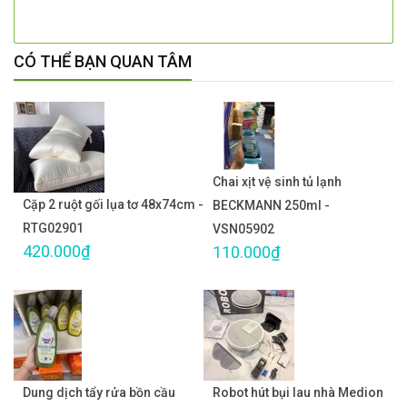
CÓ THỂ BẠN QUAN TÂM
Chai xịt vệ sinh tủ lạnh
Cặp 2 ruột gối lụa tơ 48x74cm -
BECKMANN 250ml -
RTG02901
VSN05902
420.000₫
110.000₫
Dung dịch tẩy rửa bồn cầu
Robot hút bụi lau nhà Medion