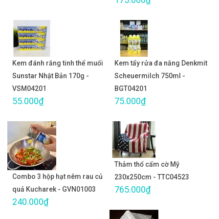
Kem đánh răng tinh thể muối
Kem tẩy rửa đa năng Denkmit
Sunstar Nhật Bản 170g -
Scheuermilch 750ml -
VSM04201
BGT04201
55.000₫
75.000₫
Thảm thổ cẩm cờ Mỹ
Combo 3 hộp hạt nêm rau củ
230x250cm - TTC04523
765.000₫
quả Kucharek - GVN01003
240.000₫