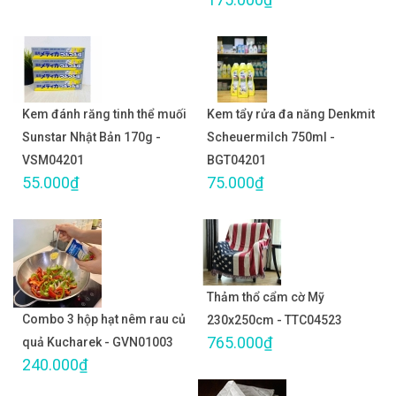
Kem đánh răng tinh thể muối
Kem tẩy rửa đa năng Denkmit
Sunstar Nhật Bản 170g -
Scheuermilch 750ml -
VSM04201
BGT04201
55.000₫
75.000₫
Thảm thổ cẩm cờ Mỹ
Combo 3 hộp hạt nêm rau củ
230x250cm - TTC04523
765.000₫
quả Kucharek - GVN01003
240.000₫