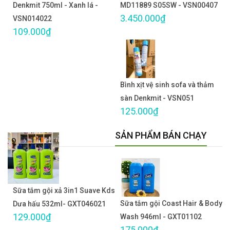
Denkmit 750ml - Xanh lá -
MD11889 S05SW - VSN00407
3.450.000₫
VSN014022
109.000₫
Bình xịt vệ sinh sofa và thảm
sàn Denkmit - VSN051
125.000₫
SẢN PHẨM BÁN CHẠY
Sữa tắm gội xả 3in1 Suave Kds
Sữa tắm gội Coast Hair & Body
Dưa hấu 532ml- GXT046021
129.000₫
Wash 946ml - GXT01102
175.000₫