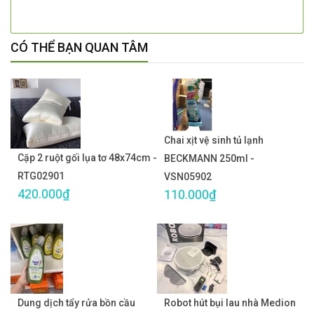
CÓ THỂ BẠN QUAN TÂM
Chai xịt vệ sinh tủ lạnh
Cặp 2 ruột gối lụa tơ 48x74cm -
BECKMANN 250ml -
RTG02901
VSN05902
420.000₫
110.000₫
Dung dịch tẩy rửa bồn cầu
Robot hút bụi lau nhà Medion