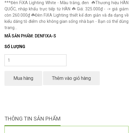
***Đèn FiXA Lighting White - Màu trắng, đen ☘️Thương hiệu HÀN
QUỐC, nhập khẩu trực tiếp từ HÀN ☘️ Giá: 325.000₫ - -> giá giảm
còn 260.000₫ ☘️Đèn FiXA Lighting thiết kế đơn giản và đa dạng về
kiểu dáng tô điểm cho không gian sống nhà bạn - Bạn có thể dùng
trang...
MÃ SẢN PHẨM: DENFIXA-S
SỐ LƯỢNG
Mua hàng
Thêm vào giỏ hàng
THÔNG TIN SẢN PHẨM