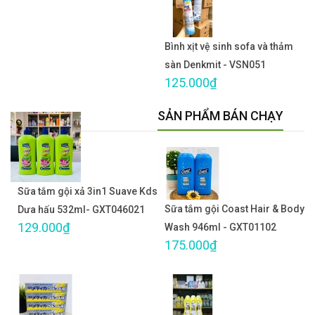
Bình xịt vệ sinh sofa và thảm
sàn Denkmit - VSN051
125.000₫
SẢN PHẨM BÁN CHẠY
Sữa tắm gội xả 3in1 Suave Kds
Sữa tắm gội Coast Hair & Body
Dưa hấu 532ml- GXT046021
129.000₫
Wash 946ml - GXT01102
175.000₫