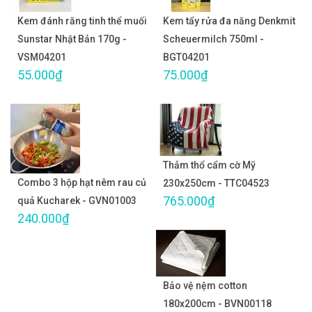
Kem đánh răng tinh thể muối
Kem tẩy rửa đa năng Denkmit
Sunstar Nhật Bản 170g -
Scheuermilch 750ml -
VSM04201
BGT04201
55.000₫
75.000₫
Thảm thổ cẩm cờ Mỹ
Combo 3 hộp hạt nêm rau củ
230x250cm - TTC04523
765.000₫
quả Kucharek - GVN01003
240.000₫
Bảo vệ nệm cotton
180x200cm - BVN00118