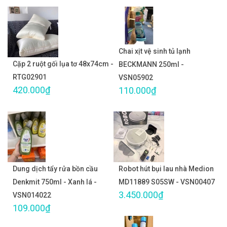
Chai xịt vệ sinh tủ lạnh
Cặp 2 ruột gối lụa tơ 48x74cm -
BECKMANN 250ml -
RTG02901
VSN05902
420.000₫
110.000₫
Dung dịch tẩy rửa bồn cầu
Robot hút bụi lau nhà Medion
Denkmit 750ml - Xanh lá -
MD11889 S05SW - VSN00407
3.450.000₫
VSN014022
109.000₫