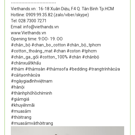
------------------------------
Viethands.vn : 16-18 Xuân Diệu, F.4 Q. Tân Bình Tp.HCM
Hotline: 0909.99.35.82 (zalo/viber/skype)
Tel: 028.7300 7271
Email: info@viethands.vn
www.Viethands.vn
Opening time: 9:OO- 19: OO
#chăn_bộ #chan_bo_cotton #chăn_bộ_tphcm
#cotton_thoáng_mat #chan #coton #tphcm
#chăn_ga_gối #cotton_100% #chăn #chănbộ
#chănxuấtkhẩu
#thảm #thảmsàn #thảmsofa #bedding #trangtrínhàcửa
#cảitạonhàcửa
#ngàygiađìnhviệtnam
#hànội
#thànhphốhồchíminh
#giảmgiá
#khuyếnmãi
#muasắm
#thờitrang
#muasắmvàthờitrang