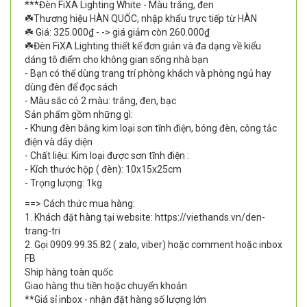
***Đèn FiXA Lighting White - Màu trắng, đen
☘️Thương hiệu HÀN QUỐC, nhập khẩu trực tiếp từ HÀN
☘️ Giá: 325.000₫ - -> giá giảm còn 260.000₫
☘️Đèn FiXA Lighting thiết kế đơn giản và đa dạng về kiểu
dáng tô điểm cho không gian sống nhà bạn
- Bạn có thể dùng trang trí phòng khách và phòng ngủ hay
dùng đèn để đọc sách
- Màu sắc có 2 màu: trắng, đen, bạc
Sản phẩm gồm những gì:
- Khung đèn bằng kim loại sơn tĩnh điện, bóng đèn, công tắc
điện và dây diện
- Chất liệu: Kim loại được sơn tĩnh điện :
- Kích thước hộp ( đèn): 10x15x25cm
- Trọng lượng: 1kg
==> Cách thức mua hàng:
1. Khách đặt hàng tại website: https://viethands.vn/den-
trang-tri
2. Gọi 0909.99.35.82 ( zalo, viber) hoặc comment hoặc inbox
FB
Ship hàng toàn quốc
Giao hàng thu tiền hoặc chuyển khoản
**Giá sỉ inbox - nhận đặt hàng số lượng lớn