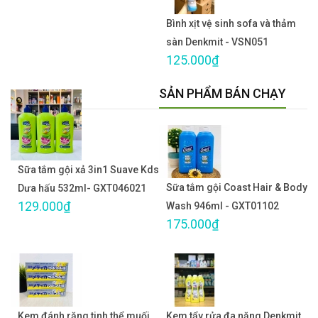
Bình xịt vệ sinh sofa và thảm
sàn Denkmit - VSN051
125.000₫
SẢN PHẨM BÁN CHẠY
Sữa tắm gội xả 3in1 Suave Kds
Sữa tắm gội Coast Hair & Body
Dưa hấu 532ml- GXT046021
129.000₫
Wash 946ml - GXT01102
175.000₫
Kem đánh răng tinh thể muối
Kem tẩy rửa đa năng Denkmit