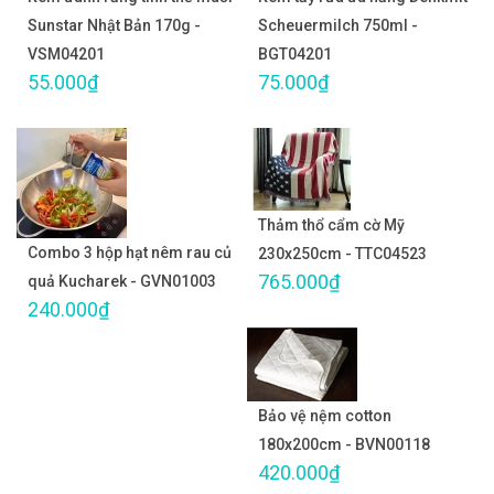
Sunstar Nhật Bản 170g -
Scheuermilch 750ml -
VSM04201
BGT04201
55.000₫
75.000₫
Thảm thổ cẩm cờ Mỹ
Combo 3 hộp hạt nêm rau củ
230x250cm - TTC04523
765.000₫
quả Kucharek - GVN01003
240.000₫
Bảo vệ nệm cotton
180x200cm - BVN00118
420.000₫