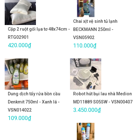
Chai xịt vệ sinh tủ lạnh
Cặp 2 ruột gối lụa tơ 48x74cm -
BECKMANN 250ml -
RTG02901
VSN05902
420.000₫
110.000₫
Dung dịch tẩy rửa bồn cầu
Robot hút bụi lau nhà Medion
Denkmit 750ml - Xanh lá -
MD11889 S05SW - VSN00407
3.450.000₫
VSN014022
109.000₫