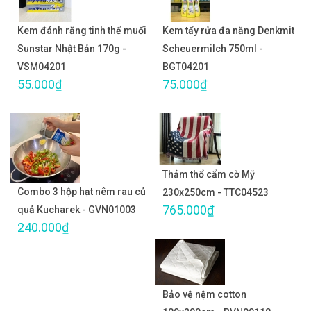
Kem đánh răng tinh thể muối
Kem tẩy rửa đa năng Denkmit
Sunstar Nhật Bản 170g -
Scheuermilch 750ml -
VSM04201
BGT04201
55.000₫
75.000₫
Thảm thổ cẩm cờ Mỹ
Combo 3 hộp hạt nêm rau củ
230x250cm - TTC04523
765.000₫
quả Kucharek - GVN01003
240.000₫
Bảo vệ nệm cotton