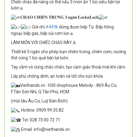
Chiếc chảo đa năng có thể nấu 3 món ăn 1 lúc siêu tiện lợi
luôn ạ.
𝐂𝐇𝐀̉𝐎 𝐂𝐇𝐈𝐄̂𝐍 𝐓𝐑𝐔̛́𝐍𝐆 𝟑 𝐧𝐠𝐚̆𝐧 𝐋𝐨𝐜𝐤𝐧𝐋𝐨𝐜𝐤
Giá chỉ
#449k
dùng được bếp Từ. Bếp hồng
ngoại, bếp gas, bếp củi rơm lun ạ.
LÀM MÓN VỚI CHIẾC CHẢO NÀY Ạ.
Thiết kế 3 ngăn cho phép bạn chiên trứng, chiên cơm, nướng
thịt cùng 1 lúc quá tiện lợi luôn.
Tay cầm vô cùng chắc chắn, tạo cảm giác thoải mái khi cầm
Lớp phủ chống dính, an toàn và tốt cho sức khỏe.
Viethands.vn : H30 shophouse Melody - 869 Âu Cơ,
F.Tân Sơn Nhì, Q.Tân Phú, HCM
(mũi tàu Âu Cơ, Luỹ Bán Bích)
Hotline: 0909.99.35.82
Tel: 028 73 00 72 71
Email: info@viethands.vn