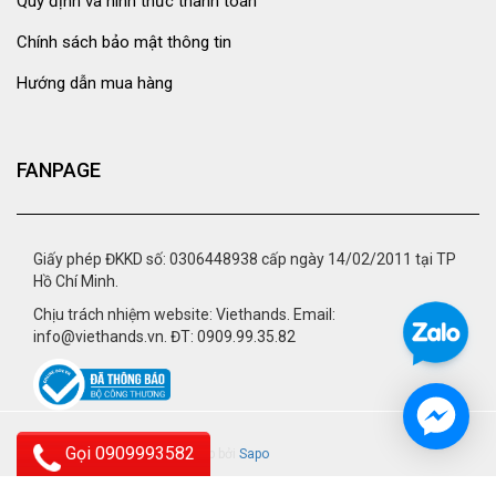
Quy định và hình thức thanh toán
Chính sách bảo mật thông tin
Hướng dẫn mua hàng
FANPAGE
Giấy phép ĐKKD số: 0306448938 cấp ngày 14/02/2011 tại TP
Hồ Chí Minh.
Chịu trách nhiệm website: Viethands. Email:
info@viethands.vn. ĐT: 0909.99.35.82
Gọi 0909993582
© 2015 - viethands.vn.
Cung cấp bởi
Sapo