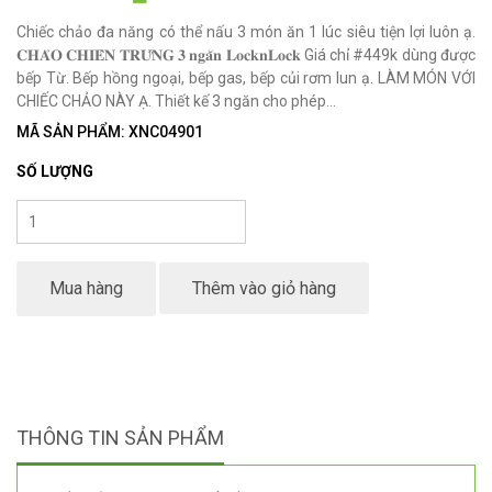
Chiếc chảo đa năng có thể nấu 3 món ăn 1 lúc siêu tiện lợi luôn ạ.
𝐂𝐇𝐀̉𝐎 𝐂𝐇𝐈𝐄̂𝐍 𝐓𝐑𝐔̛́𝐍𝐆 𝟑 𝐧𝐠𝐚̆𝐧 𝐋𝐨𝐜𝐤𝐧𝐋𝐨𝐜𝐤 Giá chỉ #449k dùng được
bếp Từ. Bếp hồng ngoại, bếp gas, bếp củi rơm lun ạ. LÀM MÓN VỚI
CHIẾC CHẢO NÀY Ạ. Thiết kế 3 ngăn cho phép...
MÃ SẢN PHẨM: XNC04901
SỐ LƯỢNG
Mua hàng
Thêm vào giỏ hàng
THÔNG TIN SẢN PHẨM