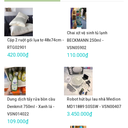
Chai xịt vệ sinh tủ lạnh
Cặp 2 ruột gối lụa tơ 48x74cm -
BECKMANN 250ml -
RTG02901
VSN05902
420.000₫
110.000₫
Dung dịch tẩy rửa bồn cầu
Robot hút bụi lau nhà Medion
Denkmit 750ml - Xanh lá -
MD11889 S05SW - VSN00407
3.450.000₫
VSN014022
109.000₫