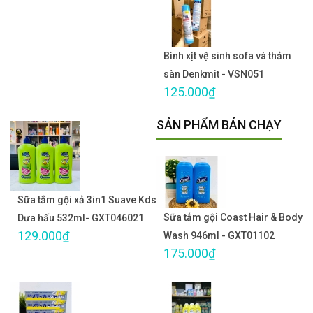
Bình xịt vệ sinh sofa và thảm
sàn Denkmit - VSN051
125.000₫
SẢN PHẨM BÁN CHẠY
Sữa tắm gội xả 3in1 Suave Kds
Sữa tắm gội Coast Hair & Body
Dưa hấu 532ml- GXT046021
129.000₫
Wash 946ml - GXT01102
175.000₫