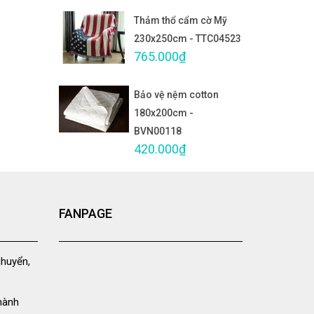
Thảm thổ cẩm cờ Mỹ
230x250cm - TTC04523
765.000₫
Bảo vệ nệm cotton
180x200cm -
BVN00118
420.000₫
FANPAGE
chuyển,
hành