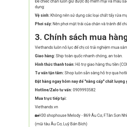
Để chiếc chăn luôn giữ được độ mềm mại và màu sắc t
dụng:
Vệ sinh:
Không nên sử dụng các loại chất tẩy rửa mạ
Phơi sấy:
Nên phơi mặt trái của chăn và tránh để chă
3. Chính sách mua hàng
Viethands luôn nỗ lực để chị có trải nghiệm mua sắ
Giao hàng:
Ship toàn quốc nhanh chóng, an toàn.
Hình thức thanh toán:
Hỗ trợ giao hàng thu tiền (CO
Tư vấn tận tâm:
Shop luôn sẵn sàng hỗ trợ qua hotl
Đặt hàng ngay hôm nay để "nâng cấp" chất lượng g
Hotline/Zalo tư vấn:
0909993582
Mua trực tiếp tại:
Viethands.vn
🏡H30 shophouse Melody - 869 Âu Cơ, F.Tân Sơn Nh
(mũi tàu Âu Cơ, Luỹ Bán Bích)