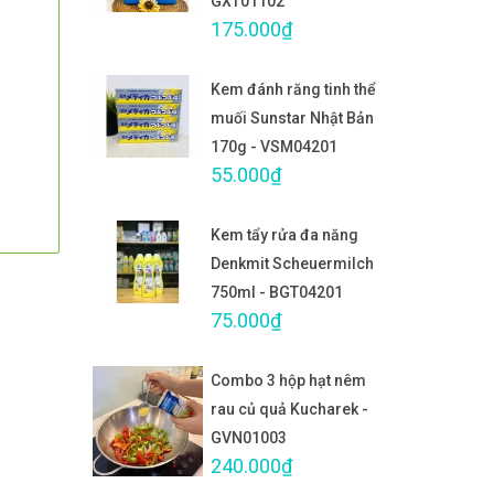
GXT01102
175.000₫
Kem đánh răng tinh thể
muối Sunstar Nhật Bản
170g - VSM04201
55.000₫
Kem tẩy rửa đa năng
Denkmit Scheuermilch
750ml - BGT04201
75.000₫
Combo 3 hộp hạt nêm
rau củ quả Kucharek -
GVN01003
240.000₫