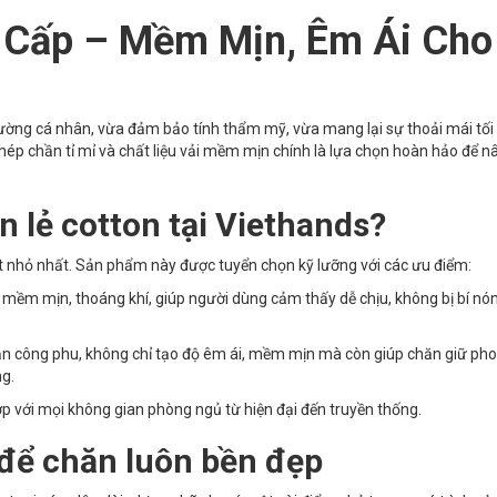
 Cấp – Mềm Mịn, Êm Ái Cho
ường cá nhân, vừa đảm bảo tính thẩm mỹ, vừa mang lại sự thoải mái tối
ghép chần tỉ mỉ và chất liệu vải mềm mịn chính là lựa chọn hoàn hảo để n
n lẻ cotton tại Viethands?
ết nhỏ nhất. Sản phẩm này được tuyển chọn kỹ lưỡng với các ưu điểm:
n mềm mịn, thoáng khí, giúp người dùng cảm thấy dễ chịu, không bị bí nó
n công phu, không chỉ tạo độ êm ái, mềm mịn mà còn giúp chăn giữ ph
ng.
p với mọi không gian phòng ngủ từ hiện đại đến truyền thống.
để chăn luôn bền đẹp