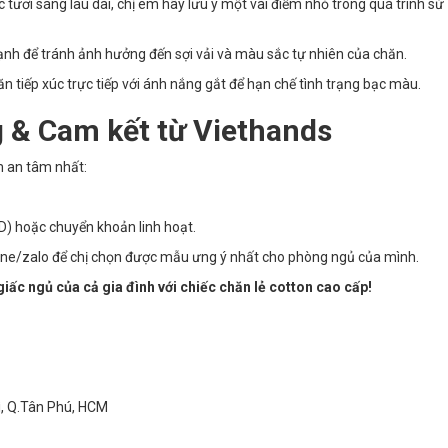
ươi sáng lâu dài, chị em hãy lưu ý một vài điểm nhỏ trong quá trình sử
nh để tránh ảnh hưởng đến sợi vải và màu sắc tự nhiên của chăn.
n tiếp xúc trực tiếp với ánh nắng gắt để hạn chế tình trạng bạc màu.
 & Cam kết từ Viethands
m an tâm nhất:
D) hoặc chuyển khoản linh hoạt.
ine/zalo để chị chọn được mẫu ưng ý nhất cho phòng ngủ của mình.
iấc ngủ của cả gia đình với chiếc chăn lẻ cotton cao cấp!
ì, Q.Tân Phú, HCM