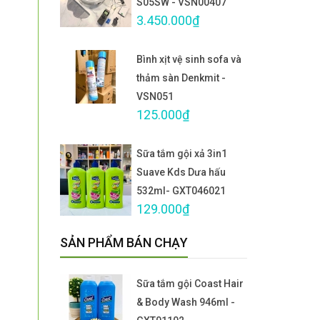
S05SW - VSN00407
3.450.000₫
Bình xịt vệ sinh sofa và
thảm sàn Denkmit -
VSN051
125.000₫
Sữa tắm gội xả 3in1
Suave Kds Dưa hấu
532ml- GXT046021
129.000₫
SẢN PHẨM BÁN CHẠY
Sữa tắm gội Coast Hair
& Body Wash 946ml -