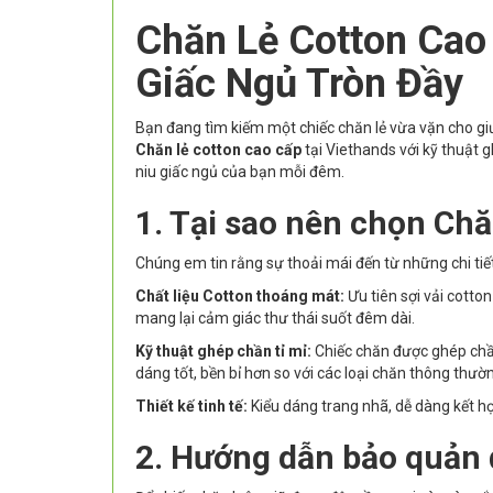
Chăn Lẻ Cotton Cao
Giấc Ngủ Tròn Đầy
Bạn đang tìm kiếm một chiếc chăn lẻ vừa vặn cho gi
Chăn lẻ cotton cao cấp
tại Viethands với kỹ thuật 
niu giấc ngủ của bạn mỗi đêm.
1. Tại sao nên chọn Chă
Chúng em tin rằng sự thoải mái đến từ những chi ti
Chất liệu Cotton thoáng mát:
Ưu tiên sợi vải cotto
mang lại cảm giác thư thái suốt đêm dài.
Kỹ thuật ghép chần tỉ mỉ:
Chiếc chăn được ghép chầ
dáng tốt, bền bỉ hơn so với các loại chăn thông thườ
Thiết kế tinh tế:
Kiểu dáng trang nhã, dễ dàng kết hợ
2. Hướng dẫn bảo quản 