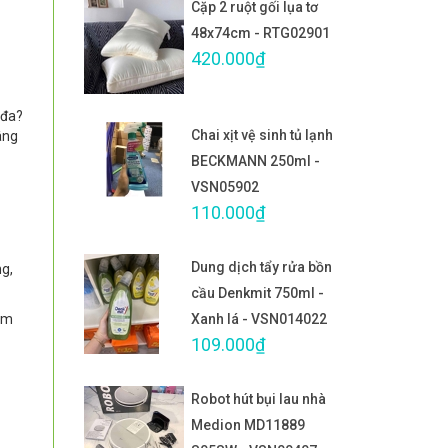
Cặp 2 ruột gối lụa tơ
48x74cm - RTG02901
420.000₫
 đa?
Chai xịt vệ sinh tủ lạnh
âng
BECKMANN 250ml -
VSN05902
110.000₫
Dung dịch tẩy rửa bồn
ng,
cầu Denkmit 750ml -
om
Xanh lá - VSN014022
109.000₫
Robot hút bụi lau nhà
Medion MD11889