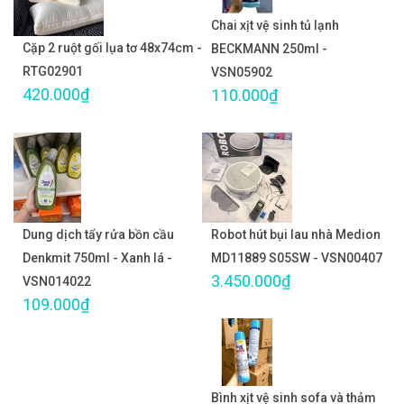
Chai xịt vệ sinh tủ lạnh
Cặp 2 ruột gối lụa tơ 48x74cm -
BECKMANN 250ml -
RTG02901
VSN05902
420.000₫
110.000₫
Dung dịch tẩy rửa bồn cầu
Robot hút bụi lau nhà Medion
Denkmit 750ml - Xanh lá -
MD11889 S05SW - VSN00407
3.450.000₫
VSN014022
109.000₫
Bình xịt vệ sinh sofa và thảm