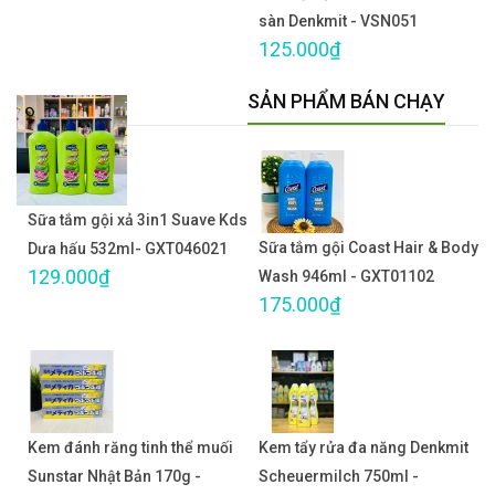
sàn Denkmit - VSN051
125.000₫
SẢN PHẨM BÁN CHẠY
Sữa tắm gội xả 3in1 Suave Kds
Sữa tắm gội Coast Hair & Body
Dưa hấu 532ml- GXT046021
129.000₫
Wash 946ml - GXT01102
175.000₫
Kem đánh răng tinh thể muối
Kem tẩy rửa đa năng Denkmit
Sunstar Nhật Bản 170g -
Scheuermilch 750ml -