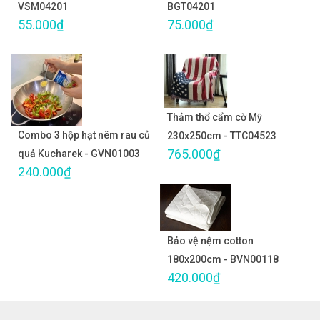
VSM04201
BGT04201
55.000₫
75.000₫
Thảm thổ cẩm cờ Mỹ
Combo 3 hộp hạt nêm rau củ
230x250cm - TTC04523
765.000₫
quả Kucharek - GVN01003
240.000₫
Bảo vệ nệm cotton
180x200cm - BVN00118
420.000₫