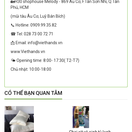
🏡H30 shophouse Melody - 869 Âu Cơ, F.Tân Sơn Nhì, Q.Tân
Phú, HCM
(mũi tàu Âu Cơ, Luỹ Bán Bích)
📞 Hotline: 0909.99.35.82
☎ Tel: 028 73 00 72 71
📩 Email: info@viethands.vn
www.Viethands.vn
🌤️ Opening time: 8:00- 17:30( T2-T7)
Chủ nhật: 10:00-18:00
CÓ THỂ BẠN QUAN TÂM