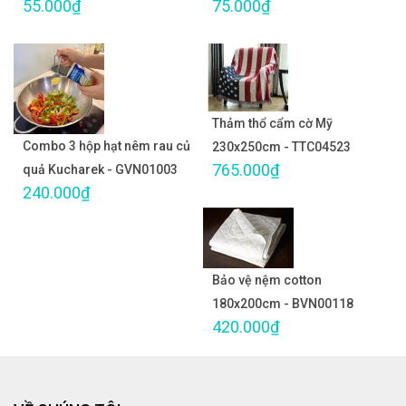
55.000₫
75.000₫
Thảm thổ cẩm cờ Mỹ
Combo 3 hộp hạt nêm rau củ
230x250cm - TTC04523
765.000₫
quả Kucharek - GVN01003
240.000₫
Bảo vệ nệm cotton
180x200cm - BVN00118
420.000₫