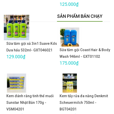
125.000₫
SẢN PHẨM BÁN CHẠY
Sữa tắm gội xả 3in1 Suave Kds
Sữa tắm gội Coast Hair & Body
Dưa hấu 532ml- GXT046021
129.000₫
Wash 946ml - GXT01102
175.000₫
Kem đánh răng tinh thể muối
Kem tẩy rửa đa năng Denkmit
Sunstar Nhật Bản 170g -
Scheuermilch 750ml -
VSM04201
BGT04201