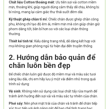
Chất liệu Cotton thoáng mát:
Ưu tiên sợi vải cotton mềm
mịn, thoáng khí, giúp người dùng cảm thấy dễ chịu, không bị
bí nóng, mang lại cảm giác thư thái suốt đêm dài.
Kỹ thuật ghép chần tỉ mỉ:
Chiếc chăn được ghép chần công
phu, không chỉ tạo độ êm ái, mềm mịn mà còn giúp chăn giữ
phom dáng tốt, bền bỉ hơn so với các loại chăn thông
thường.
Thiết kế tinh tế:
Kiểu dáng trang nhã, dễ dàng kết hợp với
mọi không gian phòng ngủ từ hiện đại đến truyền thống.
2. Hướng dẫn bảo quản để
chăn luôn bền đẹp
Để chiếc chăn luôn giữ được độ mềm mại và màu sắc tươi
sáng lâu dài, chị em hãy lưu ý một vài điểm nhỏ trong quá
trình sử dụng:
Vệ sinh:
Không nên sử dụng các loại chất tẩy rửa mạnh để
tránh ảnh hưởng đến sợi vải và màu sắc tự nhiên của chăn.
Phơi sấy:
Nên phơi mặt trái của chăn và tránh để chăn tiếp
xúc trực tiếp với ánh nắng gắt để hạn chế tình trạng bạc