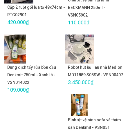
Chai xịt vệ sinh tủ lạnh
Cặp 2 ruột gối lụa tơ 48x74cm -
BECKMANN 250ml -
RTG02901
VSN05902
420.000₫
110.000₫
Dung dịch tẩy rửa bồn cầu
Robot hút bụi lau nhà Medion
Denkmit 750ml - Xanh lá -
MD11889 S05SW - VSN00407
3.450.000₫
VSN014022
109.000₫
Bình xịt vệ sinh sofa và thảm
sàn Denkmit - VSN051