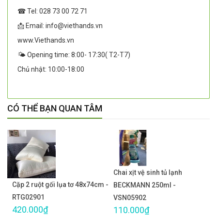
☎ Tel: 028 73 00 72 71
📩 Email: info@viethands.vn
www.Viethands.vn
🌤️ Opening time: 8:00- 17:30( T2-T7)
Chủ nhật: 10:00-18:00
CÓ THỂ BẠN QUAN TÂM
Chai xịt vệ sinh tủ lạnh
Cặp 2 ruột gối lụa tơ 48x74cm -
BECKMANN 250ml -
RTG02901
VSN05902
420.000₫
110.000₫