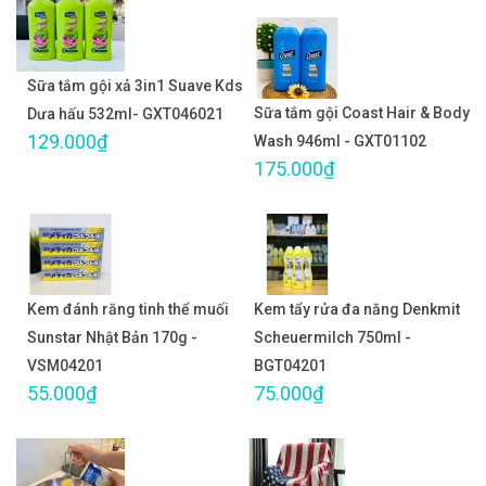
Sữa tắm gội xả 3in1 Suave Kds
Sữa tắm gội Coast Hair & Body
Dưa hấu 532ml- GXT046021
129.000₫
Wash 946ml - GXT01102
175.000₫
Kem đánh răng tinh thể muối
Kem tẩy rửa đa năng Denkmit
Sunstar Nhật Bản 170g -
Scheuermilch 750ml -
VSM04201
BGT04201
55.000₫
75.000₫