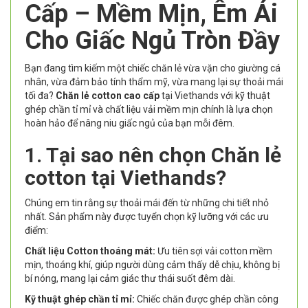
Cấp – Mềm Mịn, Êm Ái
Cho Giấc Ngủ Tròn Đầy
Bạn đang tìm kiếm một chiếc chăn lẻ vừa vặn cho giường cá
nhân, vừa đảm bảo tính thẩm mỹ, vừa mang lại sự thoải mái
tối đa?
Chăn lẻ cotton cao cấp
tại Viethands với kỹ thuật
ghép chần tỉ mỉ và chất liệu vải mềm mịn chính là lựa chọn
hoàn hảo để nâng niu giấc ngủ của bạn mỗi đêm.
1. Tại sao nên chọn Chăn lẻ
cotton tại Viethands?
Chúng em tin rằng sự thoải mái đến từ những chi tiết nhỏ
nhất. Sản phẩm này được tuyển chọn kỹ lưỡng với các ưu
điểm:
Chất liệu Cotton thoáng mát:
Ưu tiên sợi vải cotton mềm
mịn, thoáng khí, giúp người dùng cảm thấy dễ chịu, không bị
bí nóng, mang lại cảm giác thư thái suốt đêm dài.
Kỹ thuật ghép chần tỉ mỉ:
Chiếc chăn được ghép chần công