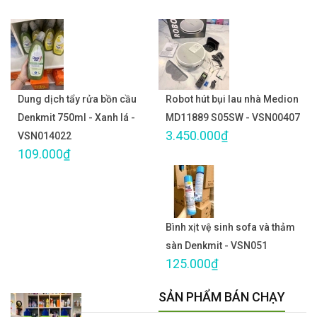
Dung dịch tẩy rửa bồn cầu
Robot hút bụi lau nhà Medion
Denkmit 750ml - Xanh lá -
MD11889 S05SW - VSN00407
3.450.000₫
VSN014022
109.000₫
Bình xịt vệ sinh sofa và thảm
sàn Denkmit - VSN051
125.000₫
SẢN PHẨM BÁN CHẠY