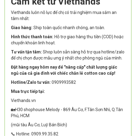
Cam kết từ Viethands
Viethands luôn nỗ lực để chị có trải nghiệm mua sắm an
tâm nhất:
Giao hàng:
Ship toàn quốc nhanh chóng, an toàn.
Hình thức thanh toán:
Hỗ trợ giao hàng thu tiền (COD) hoặc
chuyển khoản linh hoạt.
Tư vấn tận tâm:
Shop luôn sẵn sàng hỗ trợ qua hotline/zalo
để chị chọn được mẫu ưng ý nhất cho phòng ngủ của mình.
Đặt hàng ngay hôm nay để "nâng cấp" chất lượng giấc
ngủ của cả gia đình với chiếc chăn lẻ cotton cao cấp!
Hotline/Zalo tư vấn:
0909993582
Mua trực tiếp tại:
Viethands.vn
🏡H30 shophouse Melody - 869 Âu Cơ, F.Tân Sơn Nhì, Q.Tân
Phú, HCM
(mũi tàu Âu Cơ, Luỹ Bán Bích)
📞 Hotline: 0909.99.35.82