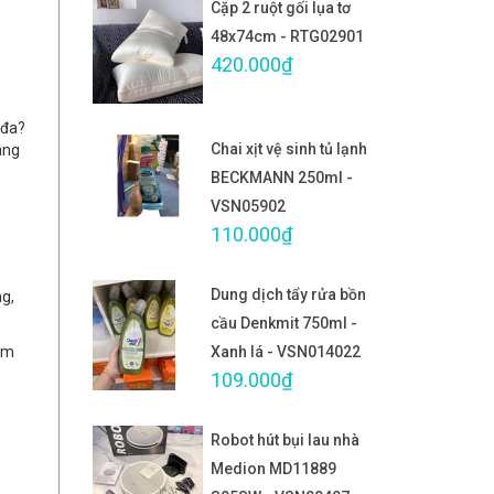
Cặp 2 ruột gối lụa tơ
48x74cm - RTG02901
420.000₫
 đa?
Chai xịt vệ sinh tủ lạnh
âng
BECKMANN 250ml -
VSN05902
110.000₫
Dung dịch tẩy rửa bồn
ng,
cầu Denkmit 750ml -
om
Xanh lá - VSN014022
109.000₫
Robot hút bụi lau nhà
Medion MD11889