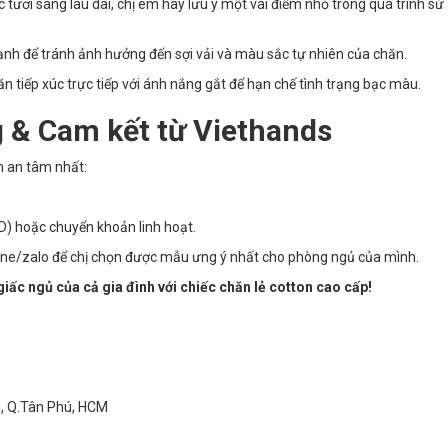
ươi sáng lâu dài, chị em hãy lưu ý một vài điểm nhỏ trong quá trình sử
nh để tránh ảnh hưởng đến sợi vải và màu sắc tự nhiên của chăn.
n tiếp xúc trực tiếp với ánh nắng gắt để hạn chế tình trạng bạc màu.
 & Cam kết từ Viethands
m an tâm nhất:
D) hoặc chuyển khoản linh hoạt.
ine/zalo để chị chọn được mẫu ưng ý nhất cho phòng ngủ của mình.
iấc ngủ của cả gia đình với chiếc chăn lẻ cotton cao cấp!
ì, Q.Tân Phú, HCM