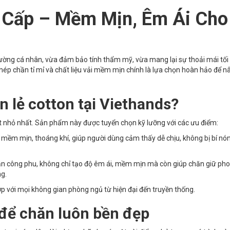
 Cấp – Mềm Mịn, Êm Ái Cho
ường cá nhân, vừa đảm bảo tính thẩm mỹ, vừa mang lại sự thoải mái tối
ghép chần tỉ mỉ và chất liệu vải mềm mịn chính là lựa chọn hoàn hảo để n
n lẻ cotton tại Viethands?
ết nhỏ nhất. Sản phẩm này được tuyển chọn kỹ lưỡng với các ưu điểm:
n mềm mịn, thoáng khí, giúp người dùng cảm thấy dễ chịu, không bị bí nó
n công phu, không chỉ tạo độ êm ái, mềm mịn mà còn giúp chăn giữ ph
ng.
p với mọi không gian phòng ngủ từ hiện đại đến truyền thống.
để chăn luôn bền đẹp