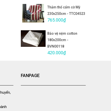
Thảm thổ cẩm cờ Mỹ
230x250cm - TTC04523
765.000₫
Bảo vệ nệm cotton
180x200cm -
BVN00118
420.000₫
FANPAGE
chuyển,
hành