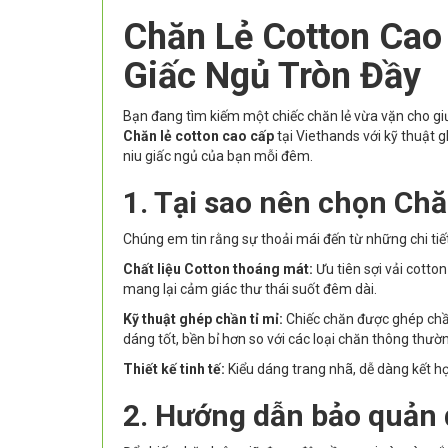
Chăn Lẻ Cotton Cao
Giấc Ngủ Tròn Đầy
Bạn đang tìm kiếm một chiếc chăn lẻ vừa vặn cho gi
Chăn lẻ cotton cao cấp
tại Viethands với kỹ thuật 
niu giấc ngủ của bạn mỗi đêm.
1. Tại sao nên chọn Chă
Chúng em tin rằng sự thoải mái đến từ những chi ti
Chất liệu Cotton thoáng mát:
Ưu tiên sợi vải cotto
mang lại cảm giác thư thái suốt đêm dài.
Kỹ thuật ghép chần tỉ mỉ:
Chiếc chăn được ghép chầ
dáng tốt, bền bỉ hơn so với các loại chăn thông thườ
Thiết kế tinh tế:
Kiểu dáng trang nhã, dễ dàng kết hợ
2. Hướng dẫn bảo quản 