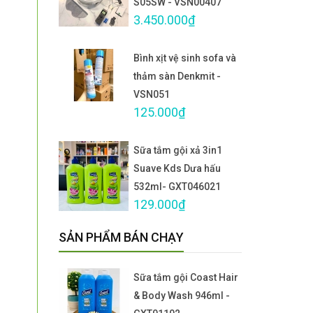
S05SW - VSN00407
3.450.000₫
Bình xịt vệ sinh sofa và
thảm sàn Denkmit -
VSN051
125.000₫
Sữa tắm gội xả 3in1
Suave Kds Dưa hấu
532ml- GXT046021
129.000₫
SẢN PHẨM BÁN CHẠY
Sữa tắm gội Coast Hair
& Body Wash 946ml -