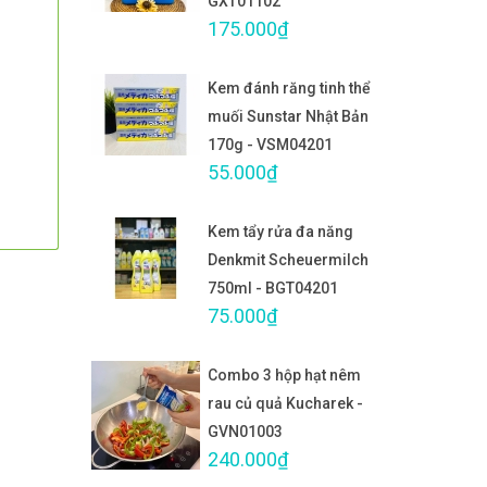
GXT01102
175.000₫
Kem đánh răng tinh thể
muối Sunstar Nhật Bản
170g - VSM04201
55.000₫
Kem tẩy rửa đa năng
Denkmit Scheuermilch
750ml - BGT04201
75.000₫
Combo 3 hộp hạt nêm
rau củ quả Kucharek -
GVN01003
240.000₫