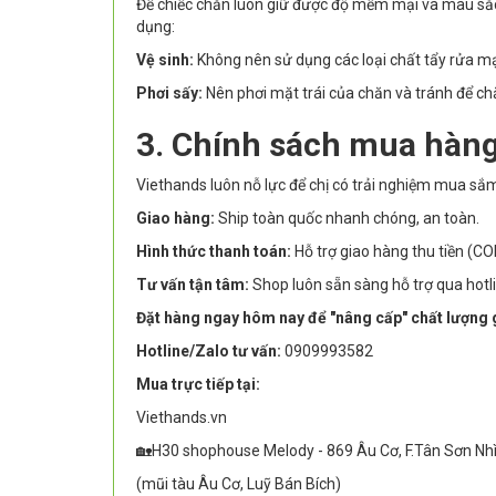
Để chiếc chăn luôn giữ được độ mềm mại và màu sắc t
dụng:
Vệ sinh:
Không nên sử dụng các loại chất tẩy rửa mạ
Phơi sấy:
Nên phơi mặt trái của chăn và tránh để chă
3. Chính sách mua hàng
Viethands luôn nỗ lực để chị có trải nghiệm mua sắ
Giao hàng:
Ship toàn quốc nhanh chóng, an toàn.
Hình thức thanh toán:
Hỗ trợ giao hàng thu tiền (CO
Tư vấn tận tâm:
Shop luôn sẵn sàng hỗ trợ qua hotl
Đặt hàng ngay hôm nay để "nâng cấp" chất lượng g
Hotline/Zalo tư vấn:
0909993582
Mua trực tiếp tại:
Viethands.vn
🏡H30 shophouse Melody - 869 Âu Cơ, F.Tân Sơn Nh
(mũi tàu Âu Cơ, Luỹ Bán Bích)