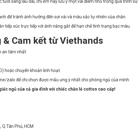
ươi sáng lâu dài, chị em hãy lưu ý một vài điểm nhỏ trong quá trình sử
nh để tránh ảnh hưởng đến sợi vải và màu sắc tự nhiên của chăn.
n tiếp xúc trực tiếp với ánh nắng gắt để hạn chế tình trạng bạc màu.
 & Cam kết từ Viethands
m an tâm nhất:
D) hoặc chuyển khoản linh hoạt.
ine/zalo để chị chọn được mẫu ưng ý nhất cho phòng ngủ của mình.
iấc ngủ của cả gia đình với chiếc chăn lẻ cotton cao cấp!
ì, Q.Tân Phú, HCM