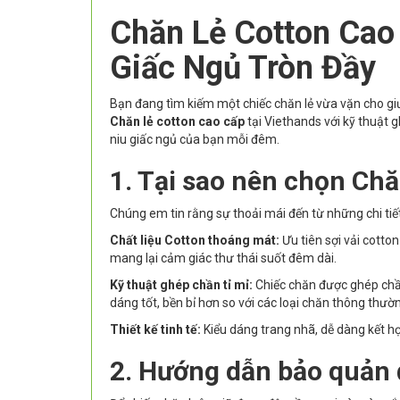
Chăn Lẻ Cotton Cao
Giấc Ngủ Tròn Đầy
Bạn đang tìm kiếm một chiếc chăn lẻ vừa vặn cho gi
Chăn lẻ cotton cao cấp
tại Viethands với kỹ thuật 
niu giấc ngủ của bạn mỗi đêm.
1. Tại sao nên chọn Chă
Chúng em tin rằng sự thoải mái đến từ những chi ti
Chất liệu Cotton thoáng mát:
Ưu tiên sợi vải cotto
mang lại cảm giác thư thái suốt đêm dài.
Kỹ thuật ghép chần tỉ mỉ:
Chiếc chăn được ghép chầ
dáng tốt, bền bỉ hơn so với các loại chăn thông thườ
Thiết kế tinh tế:
Kiểu dáng trang nhã, dễ dàng kết hợ
2. Hướng dẫn bảo quản 