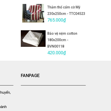
Thảm thổ cẩm cờ Mỹ
230x250cm - TTC04523
765.000₫
Bảo vệ nệm cotton
180x200cm -
BVN00118
420.000₫
FANPAGE
chuyển,
hành