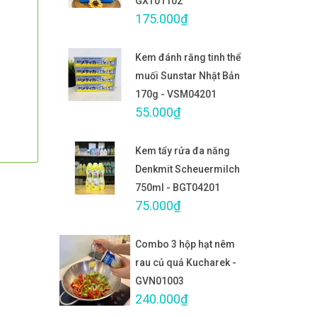
GXT01102
175.000₫
Kem đánh răng tinh thể
muối Sunstar Nhật Bản
170g - VSM04201
55.000₫
Kem tẩy rửa đa năng
Denkmit Scheuermilch
750ml - BGT04201
75.000₫
Combo 3 hộp hạt nêm
rau củ quả Kucharek -
GVN01003
240.000₫