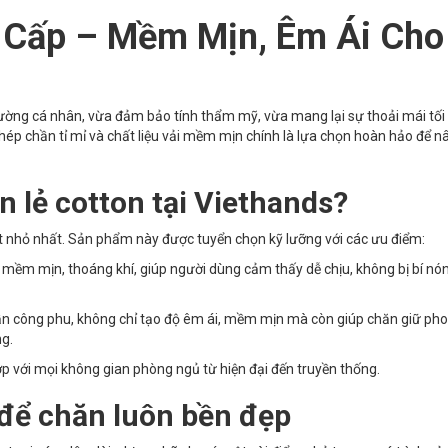
 Cấp – Mềm Mịn, Êm Ái Cho
ường cá nhân, vừa đảm bảo tính thẩm mỹ, vừa mang lại sự thoải mái tối
ghép chần tỉ mỉ và chất liệu vải mềm mịn chính là lựa chọn hoàn hảo để n
n lẻ cotton tại Viethands?
ết nhỏ nhất. Sản phẩm này được tuyển chọn kỹ lưỡng với các ưu điểm:
n mềm mịn, thoáng khí, giúp người dùng cảm thấy dễ chịu, không bị bí nó
n công phu, không chỉ tạo độ êm ái, mềm mịn mà còn giúp chăn giữ ph
ng.
p với mọi không gian phòng ngủ từ hiện đại đến truyền thống.
để chăn luôn bền đẹp