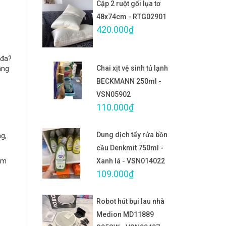
Cặp 2 ruột gối lụa tơ
48x74cm - RTG02901
420.000₫
 đa?
Chai xịt vệ sinh tủ lạnh
âng
BECKMANN 250ml -
VSN05902
110.000₫
Dung dịch tẩy rửa bồn
ng,
cầu Denkmit 750ml -
om
Xanh lá - VSN014022
109.000₫
Robot hút bụi lau nhà
Medion MD11889