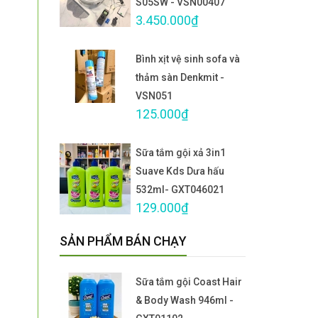
S05SW - VSN00407
3.450.000₫
Bình xịt vệ sinh sofa và
thảm sàn Denkmit -
VSN051
125.000₫
Sữa tắm gội xả 3in1
Suave Kds Dưa hấu
532ml- GXT046021
129.000₫
SẢN PHẨM BÁN CHẠY
Sữa tắm gội Coast Hair
& Body Wash 946ml -