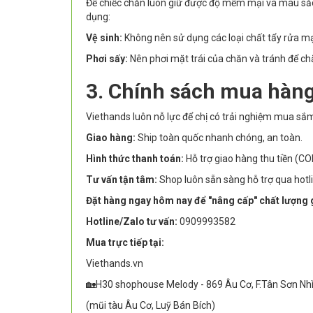
Để chiếc chăn luôn giữ được độ mềm mại và màu sắc t
dụng:
Vệ sinh:
Không nên sử dụng các loại chất tẩy rửa mạ
Phơi sấy:
Nên phơi mặt trái của chăn và tránh để chă
3. Chính sách mua hàng
Viethands luôn nỗ lực để chị có trải nghiệm mua sắ
Giao hàng:
Ship toàn quốc nhanh chóng, an toàn.
Hình thức thanh toán:
Hỗ trợ giao hàng thu tiền (CO
Tư vấn tận tâm:
Shop luôn sẵn sàng hỗ trợ qua hotl
Đặt hàng ngay hôm nay để "nâng cấp" chất lượng g
Hotline/Zalo tư vấn:
0909993582
Mua trực tiếp tại:
Viethands.vn
🏡H30 shophouse Melody - 869 Âu Cơ, F.Tân Sơn Nh
(mũi tàu Âu Cơ, Luỹ Bán Bích)