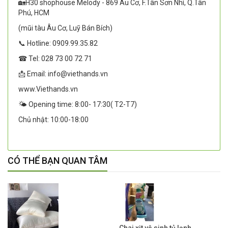
🏡H30 shophouse Melody - 869 Âu Cơ, F.Tân Sơn Nhì, Q.Tân
Phú, HCM
(mũi tàu Âu Cơ, Luỹ Bán Bích)
📞 Hotline: 0909.99.35.82
☎ Tel: 028 73 00 72 71
📩 Email: info@viethands.vn
www.Viethands.vn
🌤️ Opening time: 8:00- 17:30( T2-T7)
Chủ nhật: 10:00-18:00
CÓ THỂ BẠN QUAN TÂM