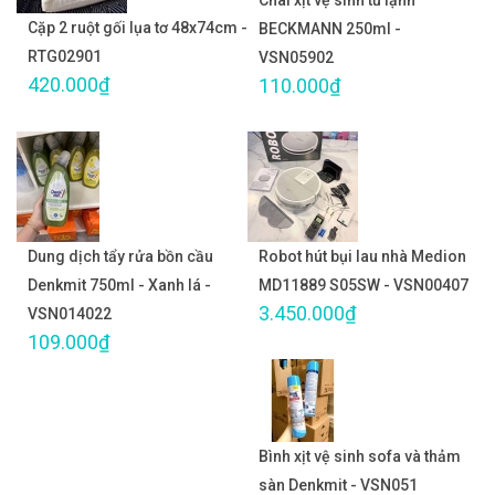
Chai xịt vệ sinh tủ lạnh
Cặp 2 ruột gối lụa tơ 48x74cm -
BECKMANN 250ml -
RTG02901
VSN05902
420.000₫
110.000₫
Dung dịch tẩy rửa bồn cầu
Robot hút bụi lau nhà Medion
Denkmit 750ml - Xanh lá -
MD11889 S05SW - VSN00407
3.450.000₫
VSN014022
109.000₫
Bình xịt vệ sinh sofa và thảm
sàn Denkmit - VSN051