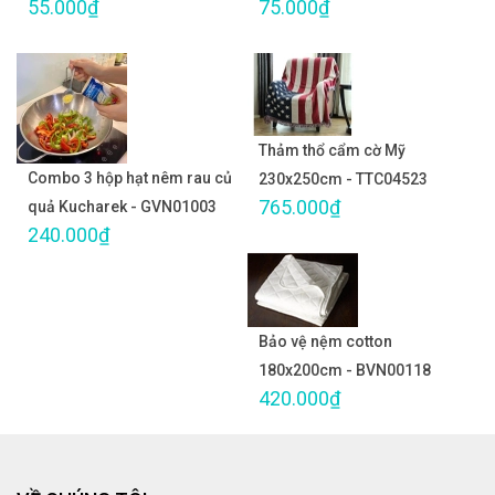
55.000₫
75.000₫
Thảm thổ cẩm cờ Mỹ
Combo 3 hộp hạt nêm rau củ
230x250cm - TTC04523
765.000₫
quả Kucharek - GVN01003
240.000₫
Bảo vệ nệm cotton
180x200cm - BVN00118
420.000₫