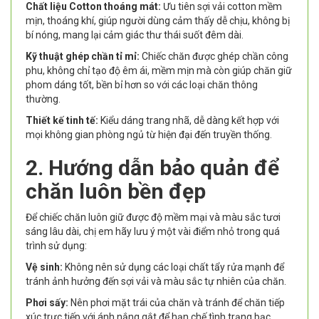
Chất liệu Cotton thoáng mát:
Ưu tiên sợi vải cotton mềm
mịn, thoáng khí, giúp người dùng cảm thấy dễ chịu, không bị
bí nóng, mang lại cảm giác thư thái suốt đêm dài.
Kỹ thuật ghép chần tỉ mỉ:
Chiếc chăn được ghép chần công
phu, không chỉ tạo độ êm ái, mềm mịn mà còn giúp chăn giữ
phom dáng tốt, bền bỉ hơn so với các loại chăn thông
thường.
Thiết kế tinh tế:
Kiểu dáng trang nhã, dễ dàng kết hợp với
mọi không gian phòng ngủ từ hiện đại đến truyền thống.
2. Hướng dẫn bảo quản để
chăn luôn bền đẹp
Để chiếc chăn luôn giữ được độ mềm mại và màu sắc tươi
sáng lâu dài, chị em hãy lưu ý một vài điểm nhỏ trong quá
trình sử dụng:
Vệ sinh:
Không nên sử dụng các loại chất tẩy rửa mạnh để
tránh ảnh hưởng đến sợi vải và màu sắc tự nhiên của chăn.
Phơi sấy:
Nên phơi mặt trái của chăn và tránh để chăn tiếp
xúc trực tiếp với ánh nắng gắt để hạn chế tình trạng bạc