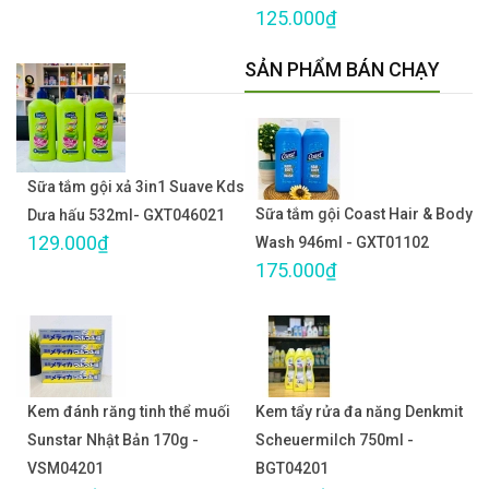
125.000₫
SẢN PHẨM BÁN CHẠY
Sữa tắm gội xả 3in1 Suave Kds
Sữa tắm gội Coast Hair & Body
Dưa hấu 532ml- GXT046021
129.000₫
Wash 946ml - GXT01102
175.000₫
Kem đánh răng tinh thể muối
Kem tẩy rửa đa năng Denkmit
Sunstar Nhật Bản 170g -
Scheuermilch 750ml -
VSM04201
BGT04201