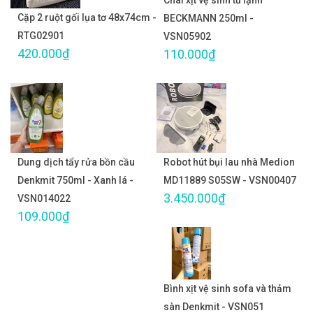
Chai xịt vệ sinh tủ lạnh
Cặp 2 ruột gối lụa tơ 48x74cm -
BECKMANN 250ml -
RTG02901
VSN05902
420.000₫
110.000₫
Dung dịch tẩy rửa bồn cầu
Robot hút bụi lau nhà Medion
Denkmit 750ml - Xanh lá -
MD11889 S05SW - VSN00407
3.450.000₫
VSN014022
109.000₫
Bình xịt vệ sinh sofa và thảm
sàn Denkmit - VSN051