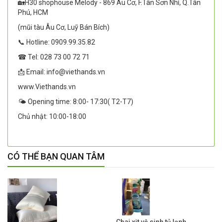
🏡H30 shophouse Melody - 869 Âu Cơ, F.Tân Sơn Nhì, Q.Tân
Phú, HCM
(mũi tàu Âu Cơ, Luỹ Bán Bích)
📞 Hotline: 0909.99.35.82
☎ Tel: 028 73 00 72 71
📩 Email: info@viethands.vn
www.Viethands.vn
🌤️ Opening time: 8:00- 17:30( T2-T7)
Chủ nhật: 10:00-18:00
CÓ THỂ BẠN QUAN TÂM