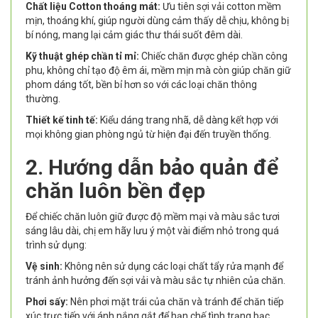
Chất liệu Cotton thoáng mát:
Ưu tiên sợi vải cotton mềm
mịn, thoáng khí, giúp người dùng cảm thấy dễ chịu, không bị
bí nóng, mang lại cảm giác thư thái suốt đêm dài.
Kỹ thuật ghép chần tỉ mỉ:
Chiếc chăn được ghép chần công
phu, không chỉ tạo độ êm ái, mềm mịn mà còn giúp chăn giữ
phom dáng tốt, bền bỉ hơn so với các loại chăn thông
thường.
Thiết kế tinh tế:
Kiểu dáng trang nhã, dễ dàng kết hợp với
mọi không gian phòng ngủ từ hiện đại đến truyền thống.
2. Hướng dẫn bảo quản để
chăn luôn bền đẹp
Để chiếc chăn luôn giữ được độ mềm mại và màu sắc tươi
sáng lâu dài, chị em hãy lưu ý một vài điểm nhỏ trong quá
trình sử dụng:
Vệ sinh:
Không nên sử dụng các loại chất tẩy rửa mạnh để
tránh ảnh hưởng đến sợi vải và màu sắc tự nhiên của chăn.
Phơi sấy:
Nên phơi mặt trái của chăn và tránh để chăn tiếp
xúc trực tiếp với ánh nắng gắt để hạn chế tình trạng bạc