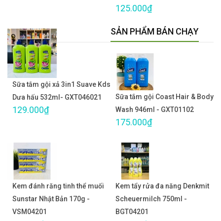
125.000₫
SẢN PHẨM BÁN CHẠY
Sữa tắm gội xả 3in1 Suave Kds
Sữa tắm gội Coast Hair & Body
Dưa hấu 532ml- GXT046021
129.000₫
Wash 946ml - GXT01102
175.000₫
Kem đánh răng tinh thể muối
Kem tẩy rửa đa năng Denkmit
Sunstar Nhật Bản 170g -
Scheuermilch 750ml -
VSM04201
BGT04201