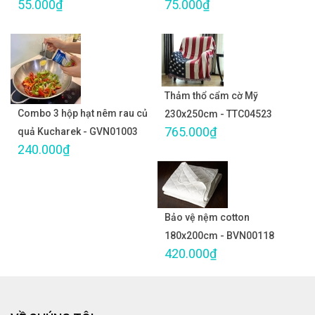
55.000₫
75.000₫
Thảm thổ cẩm cờ Mỹ
Combo 3 hộp hạt nêm rau củ
230x250cm - TTC04523
765.000₫
quả Kucharek - GVN01003
240.000₫
Bảo vệ nệm cotton
180x200cm - BVN00118
420.000₫