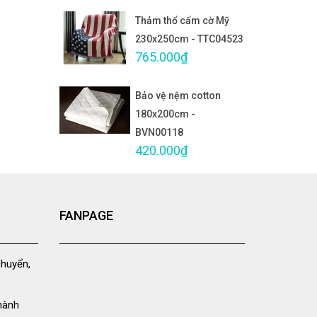
Thảm thổ cẩm cờ Mỹ
230x250cm - TTC04523
765.000₫
Bảo vệ nệm cotton
180x200cm -
BVN00118
420.000₫
FANPAGE
chuyển,
hành