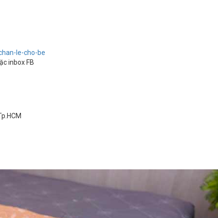
/chan-le-cho-be
oặc inbox FB
 Tp.HCM