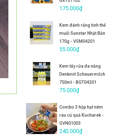
GXT01102
175.000₫
Kem đánh răng tinh thể
muối Sunstar Nhật Bản
170g - VSM04201
55.000₫
Kem tẩy rửa đa năng
Denkmit Scheuermilch
750ml - BGT04201
75.000₫
Combo 3 hộp hạt nêm
rau củ quả Kucharek -
GVN01003
240.000₫