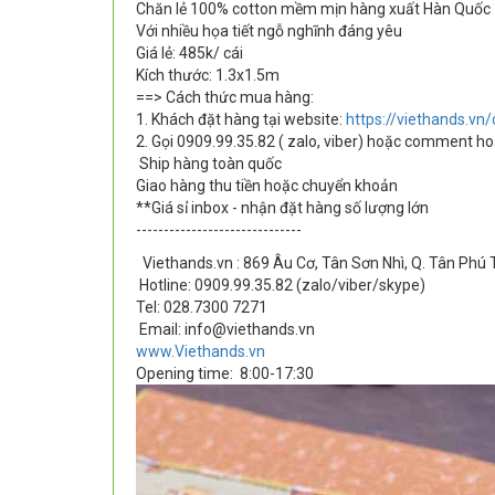
Chăn lẻ 100% cotton mềm mịn hàng xuất Hàn Quốc
Với nhiều họa tiết ngỗ nghĩnh đáng yêu
Giá lẻ: 485k/ cái
Kích thước: 1.3x1.5m
==> Cách thức mua hàng:
1. Khách đặt hàng tại website:
https://viethands.vn
2. Gọi 0909.99.35.82 ( zalo, viber) hoặc comment h
Ship hàng toàn quốc
Giao hàng thu tiền hoặc chuyển khoản
**Giá sỉ inbox - nhận đặt hàng số lượng lớn
------------------------------
Viethands.vn : 869 Âu Cơ, Tân Sơn Nhì, Q. Tân Phú
Hotline: 0909.99.35.82 (zalo/viber/skype)
Tel: 028.7300 7271
Email: info@viethands.vn
www.Viethands.vn
Opening time:
8:00-17:30