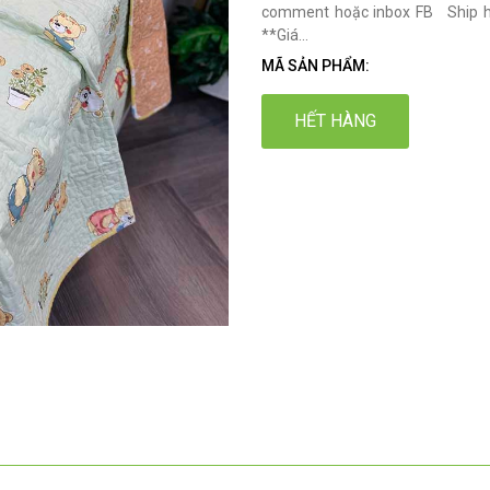
comment hoặc inbox FB Ship hà
**Giá...
MÃ SẢN PHẨM:
HẾT HÀNG