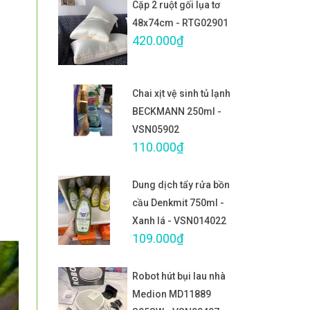
Cặp 2 ruột gối lụa tơ
48x74cm - RTG02901
420.000₫
Chai xịt vệ sinh tủ lạnh
BECKMANN 250ml -
VSN05902
110.000₫
Dung dịch tẩy rửa bồn
cầu Denkmit 750ml -
Xanh lá - VSN014022
109.000₫
Robot hút bụi lau nhà
Medion MD11889