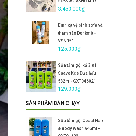
S05SW - VSN00407
3.450.000₫
Bình xịt vệ sinh sofa và
thảm sàn Denkmit -
VSN051
125.000₫
Sữa tắm gội xả 3in1
Suave Kds Dưa hấu
532ml- GXT046021
129.000₫
SẢN PHẨM BÁN CHẠY
Sữa tắm gội Coast Hair
& Body Wash 946ml -