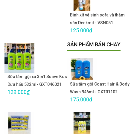
Bình xịt vệ sinh sofa và thảm
sàn Denkmit - VSN051
125.000₫
SẢN PHẨM BÁN CHẠY
Sữa tắm gội xả 3in1 Suave Kds
Sữa tắm gội Coast Hair & Body
Dưa hấu 532ml- GXT046021
129.000₫
Wash 946ml - GXT01102
175.000₫