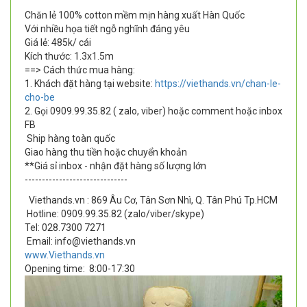
Chăn lẻ 100% cotton mềm mịn hàng xuất Hàn Quốc
Với nhiều họa tiết ngỗ nghĩnh đáng yêu
Giá lẻ: 485k/ cái
Kích thước: 1.3x1.5m
==> Cách thức mua hàng:
1. Khách đặt hàng tại website:
https://viethands.vn/chan-le-
cho-be
2. Gọi 0909.99.35.82 ( zalo, viber) hoặc comment hoặc inbox
FB
Ship hàng toàn quốc
Giao hàng thu tiền hoặc chuyển khoản
**Giá sỉ inbox - nhận đặt hàng số lượng lớn
------------------------------
Viethands.vn : 869 Âu Cơ, Tân Sơn Nhì, Q. Tân Phú Tp.HCM
Hotline: 0909.99.35.82 (zalo/viber/skype)
Tel: 028.7300 7271
Email: info@viethands.vn
www.Viethands.vn
Opening time:
8:00-17:30