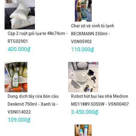
Chai xịt vệ sinh tủ lạnh
Cặp 2 ruột gối lụa tơ 48x74cm -
BECKMANN 250ml -
RTG02901
VSN05902
420.000₫
110.000₫
Dung dịch tẩy rửa bồn cầu
Robot hút bụi lau nhà Medion
Denkmit 750ml - Xanh lá -
MD11889 S05SW - VSN00407
3.450.000₫
VSN014022
109.000₫