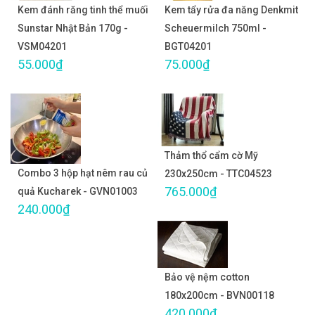
Kem đánh răng tinh thể muối
Kem tẩy rửa đa năng Denkmit
Sunstar Nhật Bản 170g -
Scheuermilch 750ml -
VSM04201
BGT04201
55.000₫
75.000₫
Thảm thổ cẩm cờ Mỹ
Combo 3 hộp hạt nêm rau củ
230x250cm - TTC04523
765.000₫
quả Kucharek - GVN01003
240.000₫
Bảo vệ nệm cotton
180x200cm - BVN00118
420.000₫