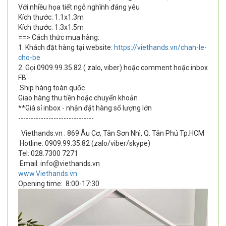
Với nhiều họa tiết ngỗ nghĩnh đáng yêu
Kích thước: 1.1x1.3m
Kích thước: 1.3x1.5m
==> Cách thức mua hàng:
1. Khách đặt hàng tại website:
https://viethands.vn/chan-le-
cho-be
2. Gọi 0909.99.35.82 ( zalo, viber) hoặc comment hoặc inbox
FB
Ship hàng toàn quốc
Giao hàng thu tiền hoặc chuyển khoản
**Giá sỉ inbox - nhận đặt hàng số lượng lớn
------------------------------
Viethands.vn : 869 Âu Cơ, Tân Sơn Nhì, Q. Tân Phú Tp.HCM
Hotline: 0909.99.35.82 (zalo/viber/skype)
Tel: 028.7300 7271
Email: info@viethands.vn
www.Viethands.vn
Opening time:
8:00-17:30