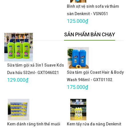
Bình xịt vệ sinh sofa và thảm
sàn Denkmit - VSN051
125.000₫
SẢN PHẨM BÁN CHẠY
Sữa tắm gội xả 3in1 Suave Kds
Sữa tắm gội Coast Hair & Body
Dưa hấu 532ml- GXT046021
129.000₫
Wash 946ml - GXT01102
175.000₫
Kem đánh răng tinh thể muối
Kem tẩy rửa đa năng Denkmit