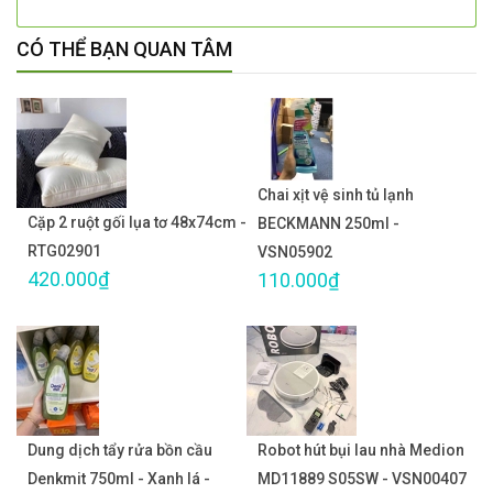
CÓ THỂ BẠN QUAN TÂM
Chai xịt vệ sinh tủ lạnh
Cặp 2 ruột gối lụa tơ 48x74cm -
BECKMANN 250ml -
RTG02901
VSN05902
420.000₫
110.000₫
Dung dịch tẩy rửa bồn cầu
Robot hút bụi lau nhà Medion
Denkmit 750ml - Xanh lá -
MD11889 S05SW - VSN00407