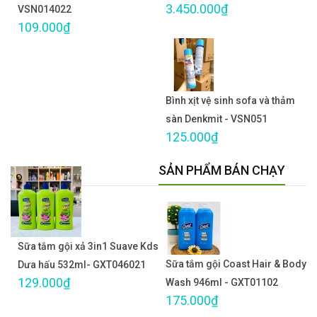
3.450.000₫
VSN014022
109.000₫
Bình xịt vệ sinh sofa và thảm
sàn Denkmit - VSN051
125.000₫
SẢN PHẨM BÁN CHẠY
Sữa tắm gội xả 3in1 Suave Kds
Sữa tắm gội Coast Hair & Body
Dưa hấu 532ml- GXT046021
129.000₫
Wash 946ml - GXT01102
175.000₫