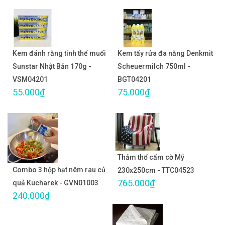
Kem đánh răng tinh thể muối
Kem tẩy rửa đa năng Denkmit
Sunstar Nhật Bản 170g -
Scheuermilch 750ml -
VSM04201
BGT04201
55.000₫
75.000₫
Thảm thổ cẩm cờ Mỹ
Combo 3 hộp hạt nêm rau củ
230x250cm - TTC04523
765.000₫
quả Kucharek - GVN01003
240.000₫