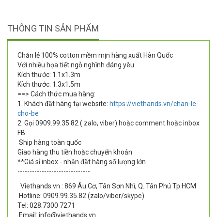
THÔNG TIN SẢN PHẨM
Chăn lẻ 100% cotton mềm mịn hàng xuất Hàn Quốc
Với nhiều họa tiết ngỗ nghĩnh đáng yêu
Kích thước: 1.1x1.3m
Kích thước: 1.3x1.5m
==> Cách thức mua hàng:
1. Khách đặt hàng tại website:
https://viethands.vn/chan-le-
cho-be
2. Gọi 0909.99.35.82 ( zalo, viber) hoặc comment hoặc inbox
FB
Ship hàng toàn quốc
Giao hàng thu tiền hoặc chuyển khoản
**Giá sỉ inbox - nhận đặt hàng số lượng lớn
------------------------------
Viethands.vn : 869 Âu Cơ, Tân Sơn Nhì, Q. Tân Phú Tp.HCM
Hotline: 0909.99.35.82 (zalo/viber/skype)
Tel: 028.7300 7271
Email: info@viethands.vn