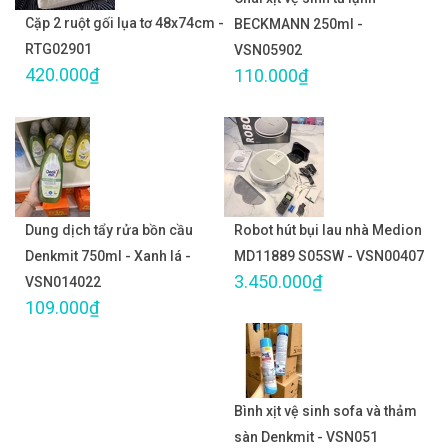
Cặp 2 ruột gối lụa tơ 48x74cm -
BECKMANN 250ml -
RTG02901
VSN05902
420.000₫
110.000₫
Dung dịch tẩy rửa bồn cầu
Robot hút bụi lau nhà Medion
Denkmit 750ml - Xanh lá -
MD11889 S05SW - VSN00407
3.450.000₫
VSN014022
109.000₫
Bình xịt vệ sinh sofa và thảm
sàn Denkmit - VSN051