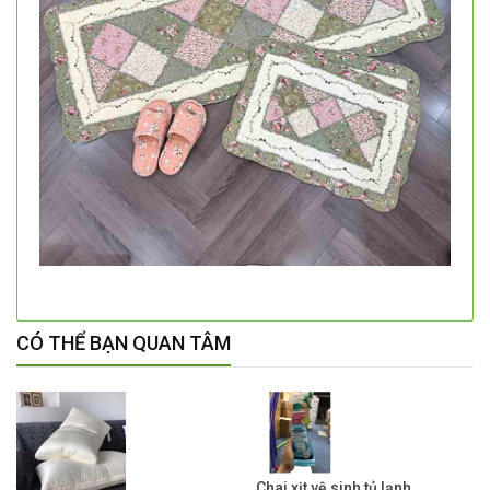
CÓ THỂ BẠN QUAN TÂM
Chai xịt vệ sinh tủ lạnh