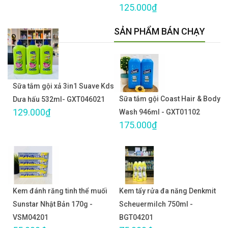
125.000₫
SẢN PHẨM BÁN CHẠY
Sữa tắm gội xả 3in1 Suave Kds
Sữa tắm gội Coast Hair & Body
Dưa hấu 532ml- GXT046021
129.000₫
Wash 946ml - GXT01102
175.000₫
Kem đánh răng tinh thể muối
Kem tẩy rửa đa năng Denkmit
Sunstar Nhật Bản 170g -
Scheuermilch 750ml -
VSM04201
BGT04201