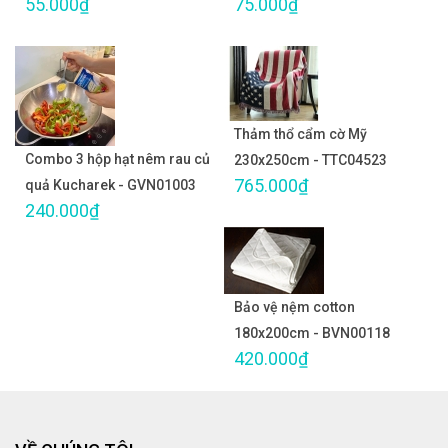
55.000₫
75.000₫
Thảm thổ cẩm cờ Mỹ
Combo 3 hộp hạt nêm rau củ
230x250cm - TTC04523
765.000₫
quả Kucharek - GVN01003
240.000₫
Bảo vệ nệm cotton
180x200cm - BVN00118
420.000₫