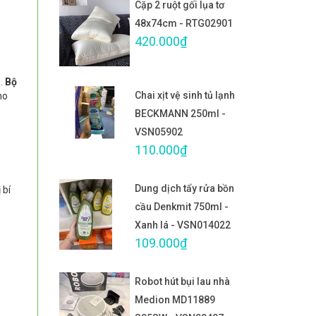
Cặp 2 ruột gối lụa tơ
48x74cm - RTG02901
420.000₫
o.
Bộ
Chai xịt vệ sinh tủ lạnh
ho
BECKMANN 250ml -
VSN05902
110.000₫
Dung dịch tẩy rửa bồn
 bí
cầu Denkmit 750ml -
Xanh lá - VSN014022
109.000₫
Robot hút bụi lau nhà
Medion MD11889