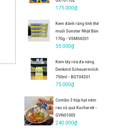
GXT01102
175.000₫
Kem đánh răng tinh thể
muối Sunstar Nhật Bản
170g - VSM04201
55.000₫
Kem tẩy rửa đa năng
Denkmit Scheuermilch
750ml - BGT04201
75.000₫
Combo 3 hộp hạt nêm
rau củ quả Kucharek -
GVN01003
240.000₫