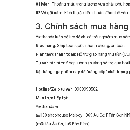
01 Mền:
Thoáng mát, trọng lượng vừa phải, phù hợ
02 Vỏ gối nằm:
Kích thước tiêu chuẩn, đồng bộ với 
3. Chính sách mua hàng
Viethands luôn nỗ lực để chị có trải nghiệm mua sắ
Giao hàng:
Ship toàn quốc nhanh chóng, an toàn.
Hình thức thanh toán:
Hỗ trợ giao hàng thu tiền (CO
Tư vấn tận tâm:
Shop luôn sẵn sàng hỗ trợ qua hotl
Đặt hàng ngay hôm nay để "nâng cấp" chất lượng g
Hotline/Zalo tư vấn:
0909993582
Mua trực tiếp tại:
Viethands.vn
🏡H30 shophouse Melody - 869 Âu Cơ, F.Tân Sơn Nh
(mũi tàu Âu Cơ, Luỹ Bán Bích)