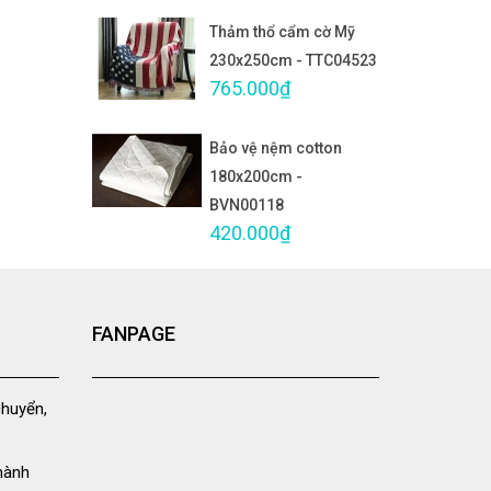
Thảm thổ cẩm cờ Mỹ
230x250cm - TTC04523
765.000₫
Bảo vệ nệm cotton
180x200cm -
BVN00118
420.000₫
FANPAGE
chuyển,
hành