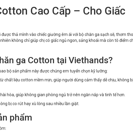
otton Cao Cấp – Cho Giấc
hi được thả mình vào chiếc giường êm ái với bộ chăn ga sạch sẽ, thơm th
ự nhiên không chỉ giúp chị có giấc ngủ ngon, sảng khoái mà còn tô điểm c
chăn ga Cotton tại Viethands?
vì sao bộ sản phẩm này được chúng em tuyển chọn kỹ lưỡng:
 chất liệu cotton mềm mịn, giúp người dùng cảm thấy dễ chịu, không bị
ài hòa, giúp không gian phòng ngủ trở nên ngăn nắp và tinh tế hơn.
ng bị co rút hay xù lông sau nhiều lần giặt.
 sản phẩm
gồm: