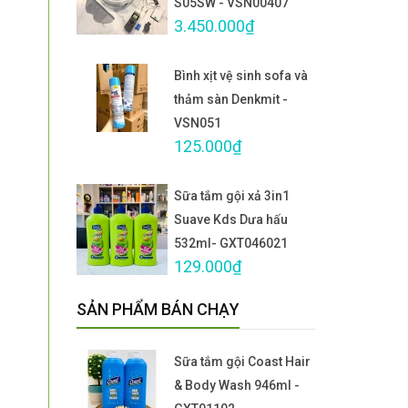
S05SW - VSN00407
3.450.000₫
Bình xịt vệ sinh sofa và
thảm sàn Denkmit -
VSN051
125.000₫
Sữa tắm gội xả 3in1
Suave Kds Dưa hấu
532ml- GXT046021
129.000₫
SẢN PHẨM BÁN CHẠY
Sữa tắm gội Coast Hair
& Body Wash 946ml -