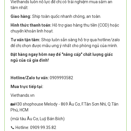
Viethands luôn nỗ lực để chị có trải nghiệm mua sắm an
tâm nhất:
Giao hàng:
Ship toàn quốc nhanh chóng, an toàn.
Hình thức thanh toán:
Hỗ trợ giao hàng thu tiền (COD) hoặc
chuyển khoản linh hoạt.
Tư vấn tận tâm:
Shop luôn sẵn sàng hỗ trợ qua hotline/zalo
để chị chọn được mẫu ưng ý nhất cho phòng ngủ của mình.
Đặt hàng ngay hôm nay để "nâng cấp" chất lượng giấc
ngủ của cả gia đình!
Hotline/Zalo tư vấn:
0909993582
Mua trực tiếp tại:
Viethands.vn
🏡H30 shophouse Melody - 869 Âu Cơ, F.Tân Sơn Nhì, Q.Tân
Phú, HCM
(mũi tàu Âu Cơ, Luỹ Bán Bích)
📞 Hotline: 0909.99.35.82