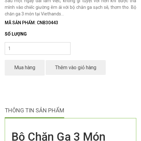
Sau một ngày dài làm việc, không gì tuyệt vời hơn khi được thả
mình vào chiếc giường êm ái với bộ chăn ga sạch sẽ, thơm tho. Bộ
chăn ga 3 món tại Viethands...
MÃ SẢN PHẨM: CNB30443
SỐ LƯỢNG
Mua hàng
Thêm vào giỏ hàng
THÔNG TIN SẢN PHẨM
Bộ Chăn Ga 3 Món