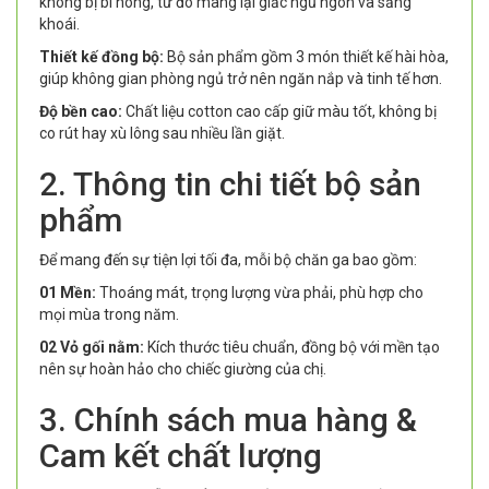
không bị bí nóng, từ đó mang lại giấc ngủ ngon và sảng
khoái.
Thiết kế đồng bộ:
Bộ sản phẩm gồm 3 món thiết kế hài hòa,
giúp không gian phòng ngủ trở nên ngăn nắp và tinh tế hơn.
Độ bền cao:
Chất liệu cotton cao cấp giữ màu tốt, không bị
co rút hay xù lông sau nhiều lần giặt.
2. Thông tin chi tiết bộ sản
phẩm
Để mang đến sự tiện lợi tối đa, mỗi bộ chăn ga bao gồm:
01 Mền:
Thoáng mát, trọng lượng vừa phải, phù hợp cho
mọi mùa trong năm.
02 Vỏ gối nằm:
Kích thước tiêu chuẩn, đồng bộ với mền tạo
nên sự hoàn hảo cho chiếc giường của chị.
3. Chính sách mua hàng &
Cam kết chất lượng