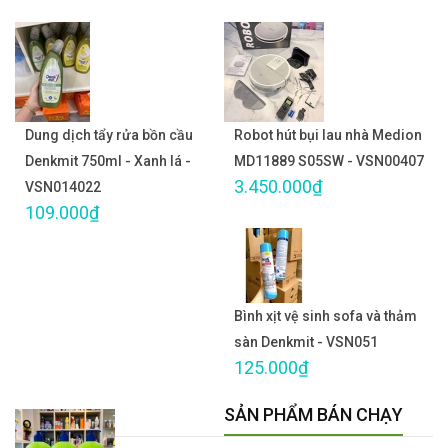
Dung dịch tẩy rửa bồn cầu
Robot hút bụi lau nhà Medion
Denkmit 750ml - Xanh lá -
MD11889 S05SW - VSN00407
3.450.000₫
VSN014022
109.000₫
Bình xịt vệ sinh sofa và thảm
sàn Denkmit - VSN051
125.000₫
SẢN PHẨM BÁN CHẠY