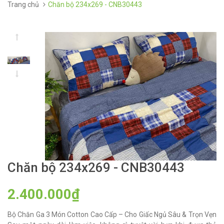
Trang chủ
Chăn bộ 234x269 - CNB30443
Chăn bộ 234x269 - CNB30443
2.400.000₫
Bộ Chăn Ga 3 Món Cotton Cao Cấp – Cho Giấc Ngủ Sâu & Trọn Vẹn