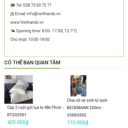
☎ Tel: 028 73 00 72 71
📩 Email: info@viethands.vn
www.Viethands.vn
🌤️ Opening time: 8:00- 17:30( T2-T7)
Chủ nhật: 10:00-18:00
CÓ THỂ BẠN QUAN TÂM
Chai xịt vệ sinh tủ lạnh
Cặp 2 ruột gối lụa tơ 48x74cm -
BECKMANN 250ml -
RTG02901
VSN05902
420.000₫
110.000₫