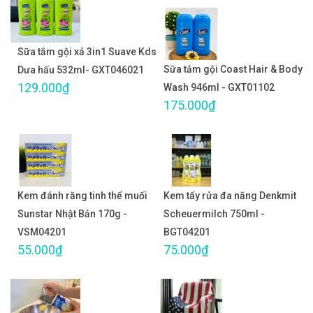
Sữa tắm gội xả 3in1 Suave Kds
Sữa tắm gội Coast Hair & Body
Dưa hấu 532ml- GXT046021
129.000₫
Wash 946ml - GXT01102
175.000₫
Kem đánh răng tinh thể muối
Kem tẩy rửa đa năng Denkmit
Sunstar Nhật Bản 170g -
Scheuermilch 750ml -
VSM04201
BGT04201
55.000₫
75.000₫