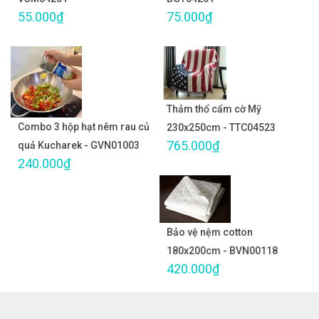
55.000₫
75.000₫
Thảm thổ cẩm cờ Mỹ
Combo 3 hộp hạt nêm rau củ
230x250cm - TTC04523
765.000₫
quả Kucharek - GVN01003
240.000₫
Bảo vệ nệm cotton
180x200cm - BVN00118
420.000₫