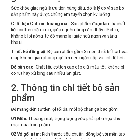
Sức khỏe giấc ngủ là ưu tiên hàng đầu, đó là lý do vì sao bộ
sản phẩm này được chúng em tuyển chọn kỹ lưỡng:
Chất liệu Cotton thoáng mát:
Sản phẩm được làm từ chất
liệu cotton mềm mịn, giúp người dùng cảm thấy dễ chịu,
không bị bí nóng, từ đó mang lại giấc ngủ ngon và sảng
khoái.
Thiết kế đồng bộ:
Bộ sản phẩm gồm 3 món thiết kế hài hòa,
giúp không gian phòng ngủ trở nên ngăn nắp và tinh tế hơn.
Độ bền cao:
Chất liệu cotton cao cấp giữ màu tốt, không bị
co rút hay xù lông sau nhiều lần giặt.
2. Thông tin chi tiết bộ sản
phẩm
Để mang đến sự tiện lợi tối đa, mỗi bộ chăn ga bao gồm:
01 Mền:
Thoáng mát, trọng lượng vừa phải, phù hợp cho
mọi mùa trong năm.
02 Vỏ gối nằm:
Kích thước tiêu chuẩn, đồng bộ với mền tạo