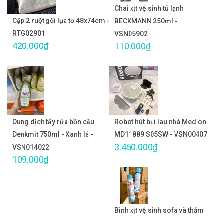
Chai xịt vệ sinh tủ lạnh
Cặp 2 ruột gối lụa tơ 48x74cm -
BECKMANN 250ml -
RTG02901
VSN05902
420.000₫
110.000₫
Dung dịch tẩy rửa bồn cầu
Robot hút bụi lau nhà Medion
Denkmit 750ml - Xanh lá -
MD11889 S05SW - VSN00407
3.450.000₫
VSN014022
109.000₫
Bình xịt vệ sinh sofa và thảm