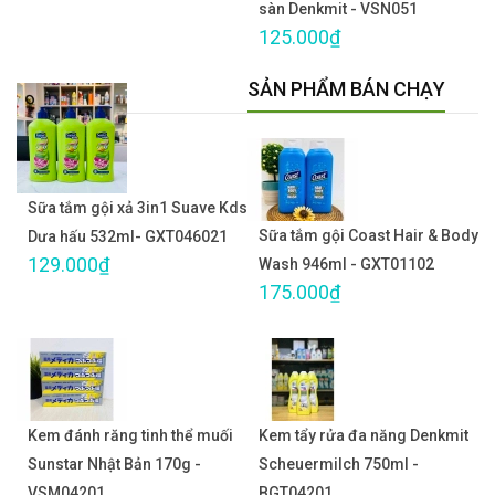
sàn Denkmit - VSN051
125.000₫
SẢN PHẨM BÁN CHẠY
Sữa tắm gội xả 3in1 Suave Kds
Sữa tắm gội Coast Hair & Body
Dưa hấu 532ml- GXT046021
129.000₫
Wash 946ml - GXT01102
175.000₫
Kem đánh răng tinh thể muối
Kem tẩy rửa đa năng Denkmit
Sunstar Nhật Bản 170g -
Scheuermilch 750ml -
VSM04201
BGT04201