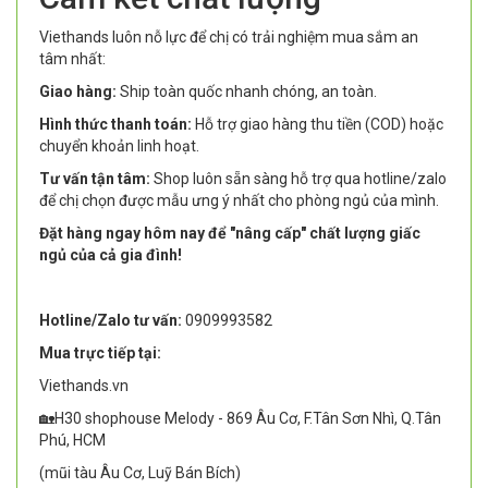
Viethands luôn nỗ lực để chị có trải nghiệm mua sắm an
tâm nhất:
Giao hàng:
Ship toàn quốc nhanh chóng, an toàn.
Hình thức thanh toán:
Hỗ trợ giao hàng thu tiền (COD) hoặc
chuyển khoản linh hoạt.
Tư vấn tận tâm:
Shop luôn sẵn sàng hỗ trợ qua hotline/zalo
để chị chọn được mẫu ưng ý nhất cho phòng ngủ của mình.
Đặt hàng ngay hôm nay để "nâng cấp" chất lượng giấc
ngủ của cả gia đình!
Hotline/Zalo tư vấn:
0909993582
Mua trực tiếp tại:
Viethands.vn
🏡H30 shophouse Melody - 869 Âu Cơ, F.Tân Sơn Nhì, Q.Tân
Phú, HCM
(mũi tàu Âu Cơ, Luỹ Bán Bích)