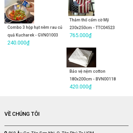
Thảm thổ cẩm cờ Mỹ
Combo 3 hộp hạt nêm rau củ
230x250cm - TTC04523
765.000₫
quả Kucharek - GVN01003
240.000₫
Bảo vệ nệm cotton
180x200cm - BVN00118
420.000₫
VỀ CHÚNG TÔI