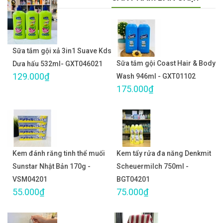
Sữa tắm gội xả 3in1 Suave Kds
Sữa tắm gội Coast Hair & Body
Dưa hấu 532ml- GXT046021
129.000₫
Wash 946ml - GXT01102
175.000₫
Kem đánh răng tinh thể muối
Kem tẩy rửa đa năng Denkmit
Sunstar Nhật Bản 170g -
Scheuermilch 750ml -
VSM04201
BGT04201
55.000₫
75.000₫