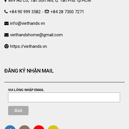
869 Âu Cơ, Tân Sơn Nhì, Q. Tân Phú Tp.HCM
+84 90 999 3582 -
+84 28 7300 7271
info@viethands.vn
viethandshome@gmail.com
https://viethands.vn
ĐĂNG KÝ NHẬN MAIL
VUI LÒNG NHẬP EMAIL