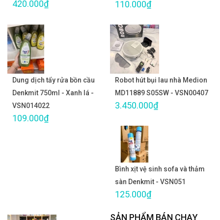
420.000₫
110.000₫
Dung dịch tẩy rửa bồn cầu
Robot hút bụi lau nhà Medion
Denkmit 750ml - Xanh lá -
MD11889 S05SW - VSN00407
3.450.000₫
VSN014022
109.000₫
Bình xịt vệ sinh sofa và thảm
sàn Denkmit - VSN051
125.000₫
SẢN PHẨM BÁN CHẠY