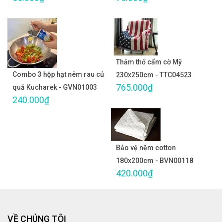
Thảm thổ cẩm cờ Mỹ
Combo 3 hộp hạt nêm rau củ
230x250cm - TTC04523
765.000₫
quả Kucharek - GVN01003
240.000₫
Bảo vệ nệm cotton
180x200cm - BVN00118
420.000₫
VỀ CHÚNG TÔI