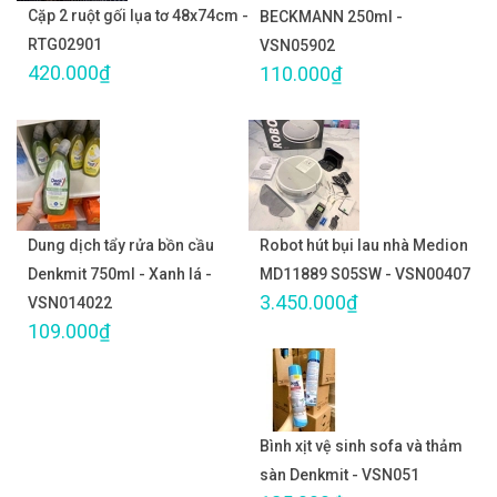
Cặp 2 ruột gối lụa tơ 48x74cm -
BECKMANN 250ml -
RTG02901
VSN05902
420.000₫
110.000₫
Dung dịch tẩy rửa bồn cầu
Robot hút bụi lau nhà Medion
Denkmit 750ml - Xanh lá -
MD11889 S05SW - VSN00407
3.450.000₫
VSN014022
109.000₫
Bình xịt vệ sinh sofa và thảm
sàn Denkmit - VSN051