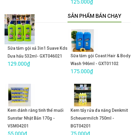
125.000₫
SẢN PHẨM BÁN CHẠY
Sữa tắm gội xả 3in1 Suave Kds
Sữa tắm gội Coast Hair & Body
Dưa hấu 532ml- GXT046021
129.000₫
Wash 946ml - GXT01102
175.000₫
Kem đánh răng tinh thể muối
Kem tẩy rửa đa năng Denkmit
Sunstar Nhật Bản 170g -
Scheuermilch 750ml -
VSM04201
BGT04201
55.000₫
75.000₫