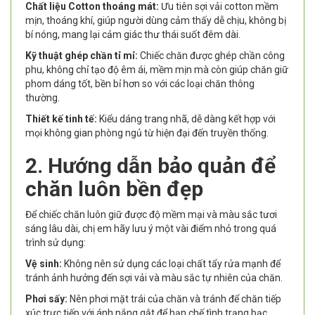
Chất liệu Cotton thoáng mát:
Ưu tiên sợi vải cotton mềm
mịn, thoáng khí, giúp người dùng cảm thấy dễ chịu, không bị
bí nóng, mang lại cảm giác thư thái suốt đêm dài.
Kỹ thuật ghép chần tỉ mỉ:
Chiếc chăn được ghép chần công
phu, không chỉ tạo độ êm ái, mềm mịn mà còn giúp chăn giữ
phom dáng tốt, bền bỉ hơn so với các loại chăn thông
thường.
Thiết kế tinh tế:
Kiểu dáng trang nhã, dễ dàng kết hợp với
mọi không gian phòng ngủ từ hiện đại đến truyền thống.
2. Hướng dẫn bảo quản để
chăn luôn bền đẹp
Để chiếc chăn luôn giữ được độ mềm mại và màu sắc tươi
sáng lâu dài, chị em hãy lưu ý một vài điểm nhỏ trong quá
trình sử dụng:
Vệ sinh:
Không nên sử dụng các loại chất tẩy rửa mạnh để
tránh ảnh hưởng đến sợi vải và màu sắc tự nhiên của chăn.
Phơi sấy:
Nên phơi mặt trái của chăn và tránh để chăn tiếp
xúc trực tiếp với ánh nắng gắt để hạn chế tình trạng bạc