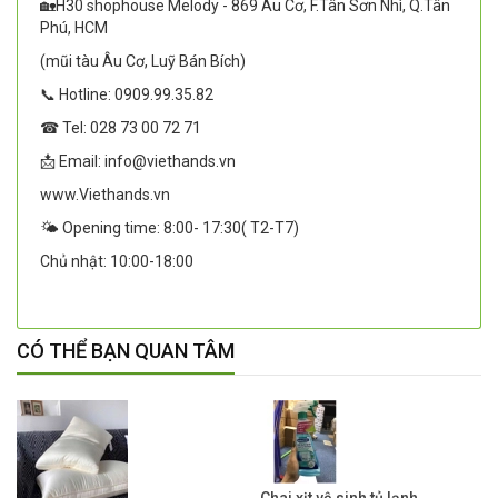
🏡H30 shophouse Melody - 869 Âu Cơ, F.Tân Sơn Nhì, Q.Tân
Phú, HCM
(mũi tàu Âu Cơ, Luỹ Bán Bích)
📞 Hotline: 0909.99.35.82
☎ Tel: 028 73 00 72 71
📩 Email: info@viethands.vn
www.Viethands.vn
🌤️ Opening time: 8:00- 17:30( T2-T7)
Chủ nhật: 10:00-18:00
CÓ THỂ BẠN QUAN TÂM