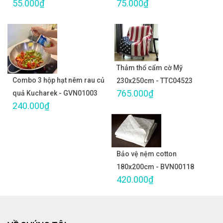
55.000₫
75.000₫
Thảm thổ cẩm cờ Mỹ
Combo 3 hộp hạt nêm rau củ
230x250cm - TTC04523
765.000₫
quả Kucharek - GVN01003
240.000₫
Bảo vệ nệm cotton
180x200cm - BVN00118
420.000₫