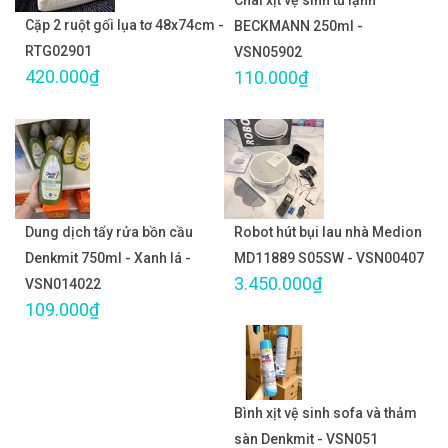
Chai xịt vệ sinh tủ lạnh
Cặp 2 ruột gối lụa tơ 48x74cm -
BECKMANN 250ml -
RTG02901
VSN05902
420.000₫
110.000₫
Dung dịch tẩy rửa bồn cầu
Robot hút bụi lau nhà Medion
Denkmit 750ml - Xanh lá -
MD11889 S05SW - VSN00407
3.450.000₫
VSN014022
109.000₫
Bình xịt vệ sinh sofa và thảm
sàn Denkmit - VSN051