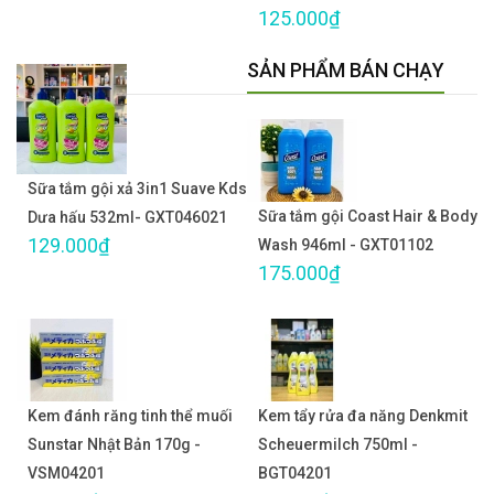
125.000₫
SẢN PHẨM BÁN CHẠY
Sữa tắm gội xả 3in1 Suave Kds
Sữa tắm gội Coast Hair & Body
Dưa hấu 532ml- GXT046021
129.000₫
Wash 946ml - GXT01102
175.000₫
Kem đánh răng tinh thể muối
Kem tẩy rửa đa năng Denkmit
Sunstar Nhật Bản 170g -
Scheuermilch 750ml -
VSM04201
BGT04201